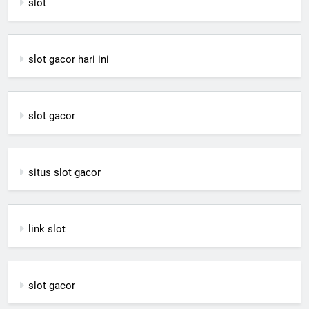
slot
slot gacor hari ini
slot gacor
situs slot gacor
link slot
slot gacor