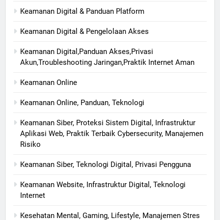
Keamanan Digital & Panduan Platform
Keamanan Digital & Pengelolaan Akses
Keamanan Digital,Panduan Akses,Privasi
Akun,Troubleshooting Jaringan,Praktik Internet Aman
Keamanan Online
Keamanan Online, Panduan, Teknologi
Keamanan Siber, Proteksi Sistem Digital, Infrastruktur
Aplikasi Web, Praktik Terbaik Cybersecurity, Manajemen
Risiko
Keamanan Siber, Teknologi Digital, Privasi Pengguna
Keamanan Website, Infrastruktur Digital, Teknologi
Internet
Kesehatan Mental, Gaming, Lifestyle, Manajemen Stres