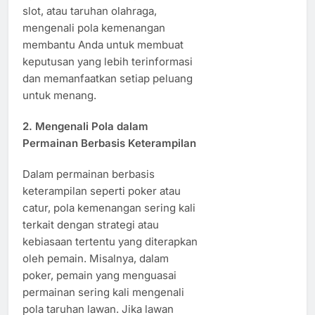
slot, atau taruhan olahraga,
mengenali pola kemenangan
membantu Anda untuk membuat
keputusan yang lebih terinformasi
dan memanfaatkan setiap peluang
untuk menang.
2.
Mengenali Pola dalam
Permainan Berbasis Keterampilan
Dalam permainan berbasis
keterampilan seperti poker atau
catur, pola kemenangan sering kali
terkait dengan strategi atau
kebiasaan tertentu yang diterapkan
oleh pemain. Misalnya, dalam
poker, pemain yang menguasai
permainan sering kali mengenali
pola taruhan lawan. Jika lawan