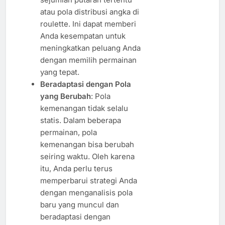
atau pola distribusi angka di
roulette. Ini dapat memberi
Anda kesempatan untuk
meningkatkan peluang Anda
dengan memilih permainan
yang tepat.
Beradaptasi dengan Pola
yang Berubah
: Pola
kemenangan tidak selalu
statis. Dalam beberapa
permainan, pola
kemenangan bisa berubah
seiring waktu. Oleh karena
itu, Anda perlu terus
memperbarui strategi Anda
dengan menganalisis pola
baru yang muncul dan
beradaptasi dengan