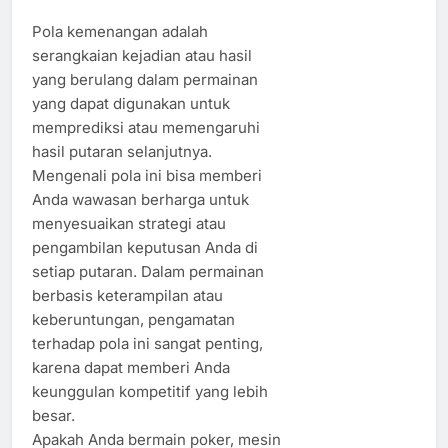
Pola kemenangan adalah
serangkaian kejadian atau hasil
yang berulang dalam permainan
yang dapat digunakan untuk
memprediksi atau memengaruhi
hasil putaran selanjutnya.
Mengenali pola ini bisa memberi
Anda wawasan berharga untuk
menyesuaikan strategi atau
pengambilan keputusan Anda di
setiap putaran. Dalam permainan
berbasis keterampilan atau
keberuntungan, pengamatan
terhadap pola ini sangat penting,
karena dapat memberi Anda
keunggulan kompetitif yang lebih
besar.
Apakah Anda bermain poker, mesin