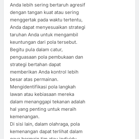
Anda lebih sering bertaruh agresif
dengan tangan kuat atau sering
menggertak pada waktu tertentu,
Anda dapat menyesuaikan strategi
taruhan Anda untuk mengambil
keuntungan dari pola tersebut.
Begitu pula dalam catur,
penguasaan pola pembukaan dan
strategi bertahan dapat
memberikan Anda kontrol lebih
besar atas permainan.
Mengidentifikasi pola langkah
lawan atau kebiasaan mereka
dalam menanggapi tekanan adalah
hal yang penting untuk meraih
kemenangan.
Di sisi lain, dalam olahraga, pola
kemenangan dapat terlihat dalam
gaya bermain tim atau individu.