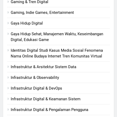
Gaming & Tren Digital
Gaming, Indie Games, Entertainment
Gaya Hidup Digital
Gaya Hidup Sehat, Manajemen Waktu, Keseimbangan
Digital, Edukasi Game
Identitas Digital Studi Kasus Media Sosial Fenomena
Nama Online Budaya Internet Tren Komunitas Virtual
Infrastruktur & Arsitektur Sistem Data
Infrastruktur & Observability
Infrastruktur Digital & DevOps
Infrastruktur Digital & Keamanan Sistem
Infrastruktur Digital & Pengalaman Pengguna