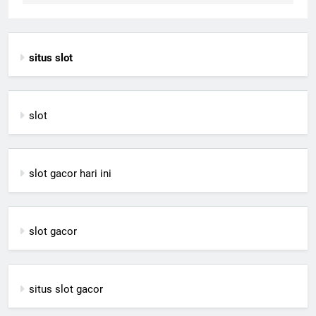
situs slot
slot
slot gacor hari ini
slot gacor
situs slot gacor