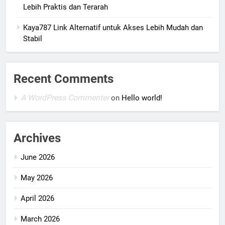
Lebih Praktis dan Terarah
Kaya787 Link Alternatif untuk Akses Lebih Mudah dan
Stabil
Recent Comments
A WordPress Commenter
on
Hello world!
Archives
June 2026
May 2026
April 2026
March 2026