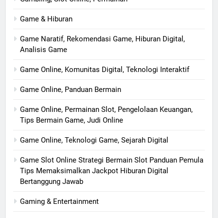
Game & Hiburan
Game Naratif, Rekomendasi Game, Hiburan Digital,
Analisis Game
Game Online, Komunitas Digital, Teknologi Interaktif
Game Online, Panduan Bermain
Game Online, Permainan Slot, Pengelolaan Keuangan,
Tips Bermain Game, Judi Online
Game Online, Teknologi Game, Sejarah Digital
Game Slot Online Strategi Bermain Slot Panduan Pemula
Tips Memaksimalkan Jackpot Hiburan Digital
Bertanggung Jawab
Gaming & Entertainment