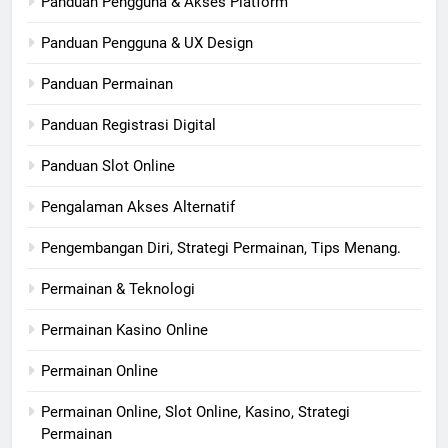
Panduan Pengguna & Akses Platform
Panduan Pengguna & UX Design
Panduan Permainan
Panduan Registrasi Digital
Panduan Slot Online
Pengalaman Akses Alternatif
Pengembangan Diri, Strategi Permainan, Tips Menang.
Permainan & Teknologi
Permainan Kasino Online
Permainan Online
Permainan Online, Slot Online, Kasino, Strategi
Permainan