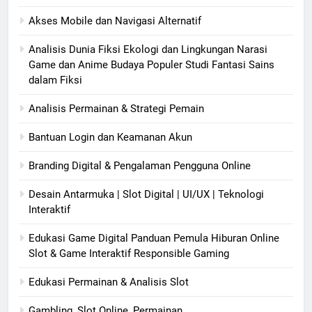
Akses Mobile dan Navigasi Alternatif
Analisis Dunia Fiksi Ekologi dan Lingkungan Narasi
Game dan Anime Budaya Populer Studi Fantasi Sains
dalam Fiksi
Analisis Permainan & Strategi Pemain
Bantuan Login dan Keamanan Akun
Branding Digital & Pengalaman Pengguna Online
Desain Antarmuka | Slot Digital | UI/UX | Teknologi
Interaktif
Edukasi Game Digital Panduan Pemula Hiburan Online
Slot & Game Interaktif Responsible Gaming
Edukasi Permainan & Analisis Slot
Gambling, Slot Online, Permainan