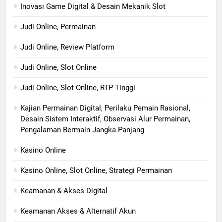
Inovasi Game Digital & Desain Mekanik Slot
Judi Online, Permainan
Judi Online, Review Platform
Judi Online, Slot Online
Judi Online, Slot Online, RTP Tinggi
Kajian Permainan Digital, Perilaku Pemain Rasional,
Desain Sistem Interaktif, Observasi Alur Permainan,
Pengalaman Bermain Jangka Panjang
Kasino Online
Kasino Online, Slot Online, Strategi Permainan
Keamanan & Akses Digital
Keamanan Akses & Alternatif Akun