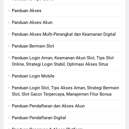
Panduan Akses
Panduan Akses Akun
Panduan Akses Multi-Perangkat dan Keamanan Digital
Panduan Bermain Slot
Panduan Login Aman, Keamanan Akun Slot, Tips Slot
Online, Strategi Login Stabil, Optimasi Akses Situs
Panduan Login Mobile
Panduan Login Slot, Tips Akses Aman, Strategi Bermain
Slot, Slot Gacor Terpercaya, Manajemen Fitur Bonus
Panduan Pendaftaran dan Akses Akun
Panduan Pendaftaran Digital