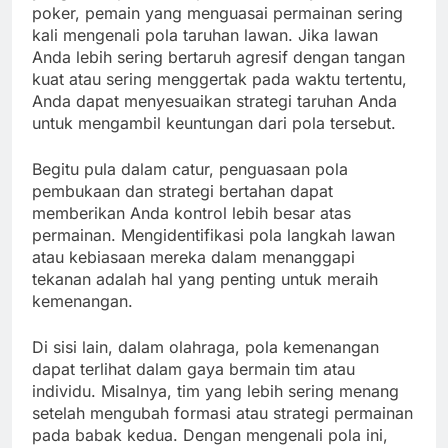
poker, pemain yang menguasai permainan sering
kali mengenali pola taruhan lawan. Jika lawan
Anda lebih sering bertaruh agresif dengan tangan
kuat atau sering menggertak pada waktu tertentu,
Anda dapat menyesuaikan strategi taruhan Anda
untuk mengambil keuntungan dari pola tersebut.
Begitu pula dalam catur, penguasaan pola
pembukaan dan strategi bertahan dapat
memberikan Anda kontrol lebih besar atas
permainan. Mengidentifikasi pola langkah lawan
atau kebiasaan mereka dalam menanggapi
tekanan adalah hal yang penting untuk meraih
kemenangan.
Di sisi lain, dalam olahraga, pola kemenangan
dapat terlihat dalam gaya bermain tim atau
individu. Misalnya, tim yang lebih sering menang
setelah mengubah formasi atau strategi permainan
pada babak kedua. Dengan mengenali pola ini,