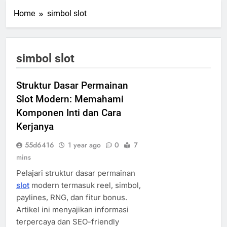
Home
simbol slot
simbol slot
Struktur Dasar Permainan
Slot Modern: Memahami
Komponen Inti dan Cara
Kerjanya
55d6416
1 year ago
0
7
mins
Pelajari struktur dasar permainan
slot
modern termasuk reel, simbol,
paylines, RNG, dan fitur bonus.
Artikel ini menyajikan informasi
terpercaya dan SEO-friendly