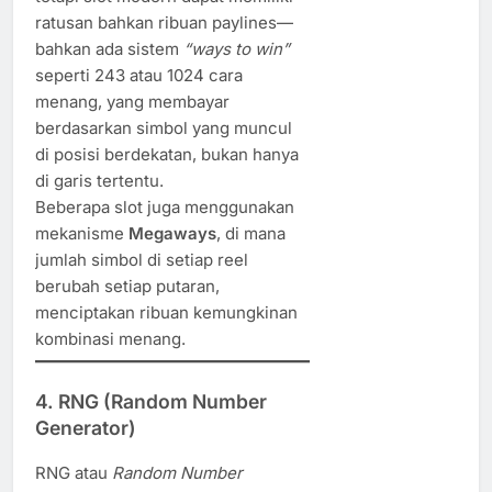
ratusan bahkan ribuan paylines—
bahkan ada sistem
“ways to win”
seperti 243 atau 1024 cara
menang, yang membayar
berdasarkan simbol yang muncul
di posisi berdekatan, bukan hanya
di garis tertentu.
Beberapa slot juga menggunakan
mekanisme
Megaways
, di mana
jumlah simbol di setiap reel
berubah setiap putaran,
menciptakan ribuan kemungkinan
kombinasi menang.
4. RNG (Random Number
Generator)
RNG atau
Random Number