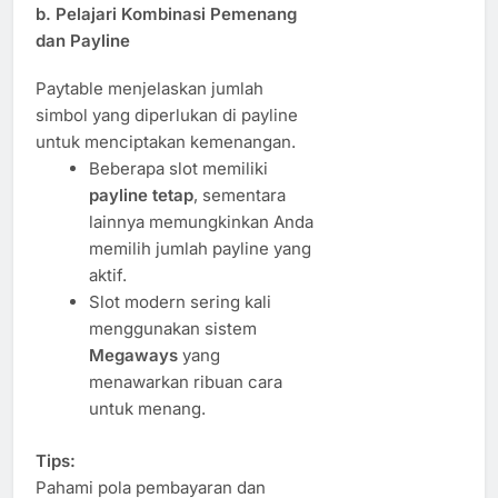
b.
Pelajari Kombinasi Pemenang
dan Payline
Paytable menjelaskan jumlah
simbol yang diperlukan di payline
untuk menciptakan kemenangan.
Beberapa slot memiliki
payline tetap
, sementara
lainnya memungkinkan Anda
memilih jumlah payline yang
aktif.
Slot modern sering kali
menggunakan sistem
Megaways
yang
menawarkan ribuan cara
untuk menang.
Tips:
Pahami pola pembayaran dan