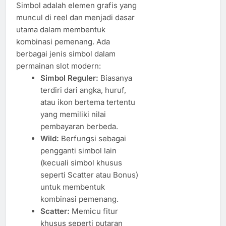
Simbol adalah elemen grafis yang
muncul di reel dan menjadi dasar
utama dalam membentuk
kombinasi pemenang. Ada
berbagai jenis simbol dalam
permainan slot modern:
Simbol Reguler:
Biasanya
terdiri dari angka, huruf,
atau ikon bertema tertentu
yang memiliki nilai
pembayaran berbeda.
Wild:
Berfungsi sebagai
pengganti simbol lain
(kecuali simbol khusus
seperti Scatter atau Bonus)
untuk membentuk
kombinasi pemenang.
Scatter:
Memicu fitur
khusus seperti putaran