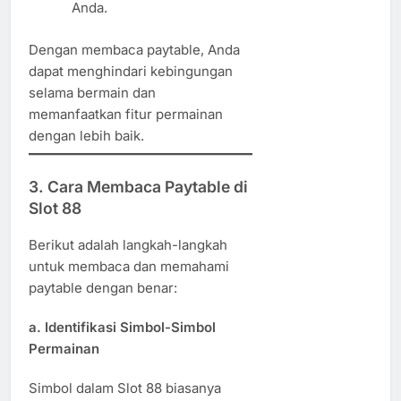
Anda.
Dengan membaca paytable, Anda
dapat menghindari kebingungan
selama bermain dan
memanfaatkan fitur permainan
dengan lebih baik.
3.
Cara Membaca Paytable di
Slot 88
Berikut adalah langkah-langkah
untuk membaca dan memahami
paytable dengan benar:
a.
Identifikasi Simbol-Simbol
Permainan
Simbol dalam Slot 88 biasanya