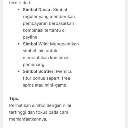
terdiri dari:
Simbol Dasar:
Simbol
reguler yang memberikan
pembayaran berdasarkan
kombinasi tertentu di
payline.
Simbol Wild:
Menggantikan
simbol lain untuk
menciptakan kombinasi
pemenang.
Simbol Scatter:
Memicu
fitur bonus seperti free
spins atau mini-game.
Tips:
Perhatikan simbol dengan nilai
tertinggi dan fokus pada cara
memanfaatkannya.