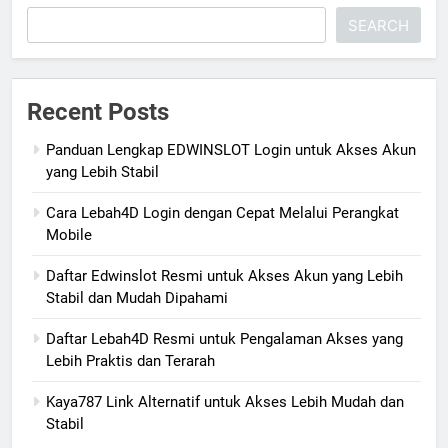
SEARCH
Recent Posts
Panduan Lengkap EDWINSLOT Login untuk Akses Akun
yang Lebih Stabil
Cara Lebah4D Login dengan Cepat Melalui Perangkat
Mobile
Daftar Edwinslot Resmi untuk Akses Akun yang Lebih
Stabil dan Mudah Dipahami
Daftar Lebah4D Resmi untuk Pengalaman Akses yang
Lebih Praktis dan Terarah
Kaya787 Link Alternatif untuk Akses Lebih Mudah dan
Stabil