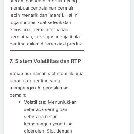
stereo, dan tema interaktif yang
membuat pengalaman bermain
lebih menarik dan imersif. Hal ini
juga memperkuat keterikatan
emosional pemain terhadap
permainan, sekaligus menjadi alat
penting dalam diferensiasi produk.
7. Sistem Volatilitas dan RTP
Setiap permainan slot memiliki dua
parameter penting yang
mempengaruhi pengalaman
pemain:
Volatilitas:
Menunjukkan
seberapa sering dan
seberapa besar
kemenangan yang bisa
diperoleh. Slot dengan