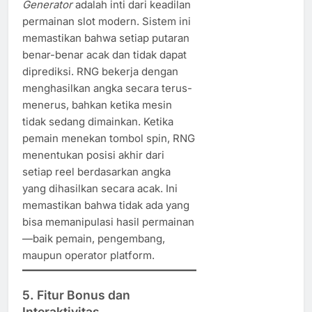
Generator
adalah inti dari keadilan
permainan slot modern. Sistem ini
memastikan bahwa setiap putaran
benar-benar acak dan tidak dapat
diprediksi. RNG bekerja dengan
menghasilkan angka secara terus-
menerus, bahkan ketika mesin
tidak sedang dimainkan. Ketika
pemain menekan tombol spin, RNG
menentukan posisi akhir dari
setiap reel berdasarkan angka
yang dihasilkan secara acak. Ini
memastikan bahwa tidak ada yang
bisa memanipulasi hasil permainan
—baik pemain, pengembang,
maupun operator platform.
5. Fitur Bonus dan
Interaktivitas