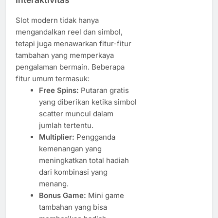
Slot modern tidak hanya
mengandalkan reel dan simbol,
tetapi juga menawarkan fitur-fitur
tambahan yang memperkaya
pengalaman bermain. Beberapa
fitur umum termasuk:
Free Spins:
Putaran gratis
yang diberikan ketika simbol
scatter muncul dalam
jumlah tertentu.
Multiplier:
Pengganda
kemenangan yang
meningkatkan total hadiah
dari kombinasi yang
menang.
Bonus Game:
Mini game
tambahan yang bisa