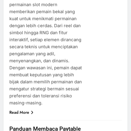
permainan slot modern
memberikan pemain bekal yang
kuat untuk menikmati permainan
dengan lebih cerdas. Dari reel dan
simbol hingga RNG dan fitur
interaktif, setiap elemen dirancang
secara teknis untuk menciptakan
pengalaman yang adil,
menyenangkan, dan dinamis.
Dengan wawasan ini, pemain dapat
membuat keputusan yang lebih
bijak dalam memilih permainan dan
mengatur strategi bermain sesuai
preferensi dan toleransi risiko
masing-masing.
Read More
Panduan Membaca Paytable