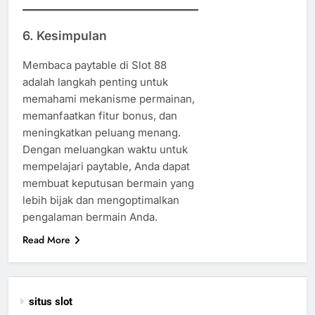
6.
Kesimpulan
Membaca paytable di Slot 88
adalah langkah penting untuk
memahami mekanisme permainan,
memanfaatkan fitur bonus, dan
meningkatkan peluang menang.
Dengan meluangkan waktu untuk
mempelajari paytable, Anda dapat
membuat keputusan bermain yang
lebih bijak dan mengoptimalkan
pengalaman bermain Anda.
Read More
situs slot