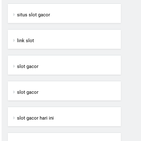
situs slot gacor
link slot
slot gacor
slot gacor
slot gacor hari ini