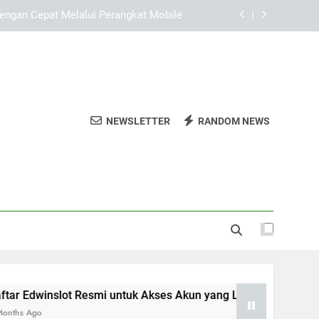
engan Cepat Melalui Perangkat Mobile
yang Lebih Stabil dan Mudah Dipahami
Akses yang Lebih Praktis dan Terarah
 untuk Akses Akun yang Lebih Stabil
NEWSLETTER
RANDOM NEWS
engan Cepat Melalui Perangkat Mobile
yang Lebih Stabil dan Mudah Dipahami
Akses yang Lebih Praktis dan Terarah
ot Resmi untuk Akses Akun yang Lebih Stabil dan Mudah Dipa