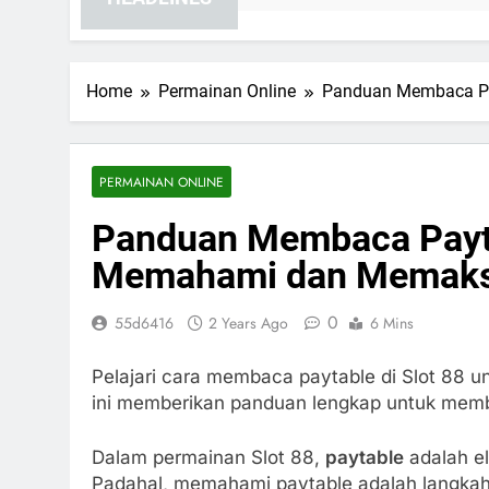
Home
Permainan Online
Panduan Membaca Pa
PERMAINAN ONLINE
Panduan Membaca Paytab
Memahami dan Memaks
0
55d6416
2 Years Ago
6 Mins
Pelajari cara membaca paytable di Slot 88 u
ini memberikan panduan lengkap untuk me
Dalam permainan Slot 88,
paytable
adalah el
Padahal, memahami paytable adalah langka