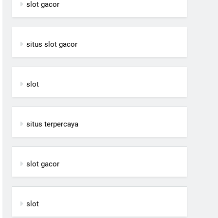
slot gacor
situs slot gacor
slot
situs terpercaya
slot gacor
slot