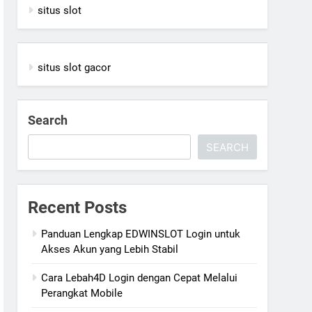
situs slot
situs slot gacor
Search
SEARCH
Recent Posts
Panduan Lengkap EDWINSLOT Login untuk
Akses Akun yang Lebih Stabil
Cara Lebah4D Login dengan Cepat Melalui
Perangkat Mobile