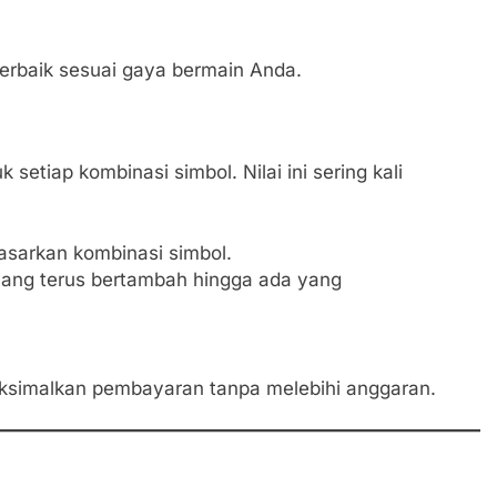
erbaik sesuai gaya bermain Anda.
etiap kombinasi simbol. Nilai ini sering kali
asarkan kombinasi simbol.
ang terus bertambah hingga ada yang
ksimalkan pembayaran tanpa melebihi anggaran.