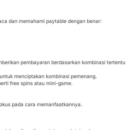
baca dan memahami paytable dengan benar:
berikan pembayaran berdasarkan kombinasi tertentu
 untuk menciptakan kombinasi pemenang.
rti free spins atau mini-game.
n fokus pada cara memanfaatkannya.