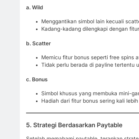
a.
Wild
Menggantikan simbol lain kecuali scatt
Kadang-kadang dilengkapi dengan fitu
b.
Scatter
Memicu fitur bonus seperti free spins 
Tidak perlu berada di payline tertent
c.
Bonus
Simbol khusus yang membuka mini-game 
Hadiah dari fitur bonus sering kali lebi
5.
Strategi Berdasarkan Paytable
Setelah memahami paytable, terapkan strategi