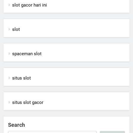
slot gacor hari ini
slot
spaceman slot
situs slot
situs slot gacor
Search