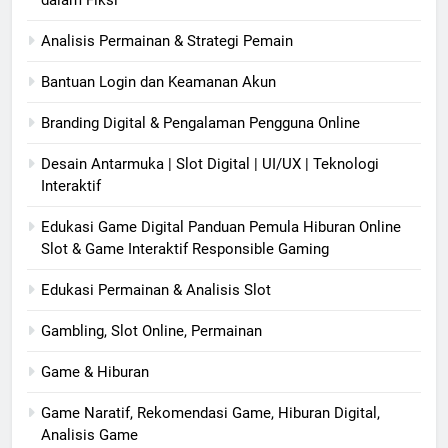
dalam Fiksi
Analisis Permainan & Strategi Pemain
Bantuan Login dan Keamanan Akun
Branding Digital & Pengalaman Pengguna Online
Desain Antarmuka | Slot Digital | UI/UX | Teknologi
Interaktif
Edukasi Game Digital Panduan Pemula Hiburan Online
Slot & Game Interaktif Responsible Gaming
Edukasi Permainan & Analisis Slot
Gambling, Slot Online, Permainan
Game & Hiburan
Game Naratif, Rekomendasi Game, Hiburan Digital,
Analisis Game