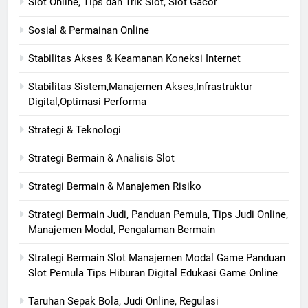
Slot Online, Tips dan Trik Slot, Slot Gacor
Sosial & Permainan Online
Stabilitas Akses & Keamanan Koneksi Internet
Stabilitas Sistem,Manajemen Akses,Infrastruktur
Digital,Optimasi Performa
Strategi & Teknologi
Strategi Bermain & Analisis Slot
Strategi Bermain & Manajemen Risiko
Strategi Bermain Judi, Panduan Pemula, Tips Judi Online,
Manajemen Modal, Pengalaman Bermain
Strategi Bermain Slot Manajemen Modal Game Panduan
Slot Pemula Tips Hiburan Digital Edukasi Game Online
Taruhan Sepak Bola, Judi Online, Regulasi