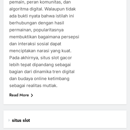
pemain, peran komunitas, dan
algoritma digital. Walaupun tidak
ada bukti nyata bahwa istilah ini
berhubungan dengan hasil
permainan, popularitasnya
membuktikan bagaimana persepsi
dan interaksi sosial dapat
menciptakan narasi yang kuat.
Pada akhirnya, situs slot gacor
lebih tepat dipandang sebagai
bagian dari dinamika tren digital
dan budaya online ketimbang
sebagai realitas mutlak.
Read More
situs slot