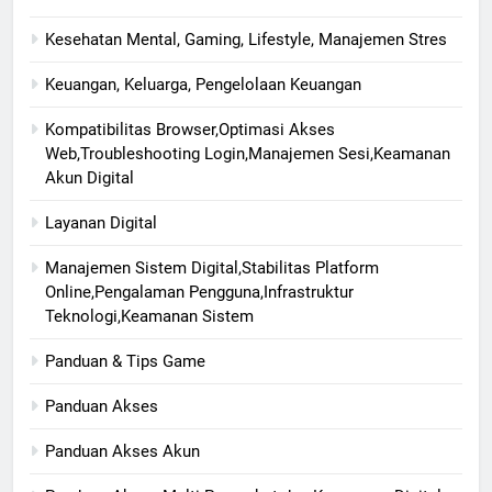
Kesehatan Mental, Gaming, Lifestyle, Manajemen Stres
Keuangan, Keluarga, Pengelolaan Keuangan
Kompatibilitas Browser,Optimasi Akses
Web,Troubleshooting Login,Manajemen Sesi,Keamanan
Akun Digital
Layanan Digital
Manajemen Sistem Digital,Stabilitas Platform
Online,Pengalaman Pengguna,Infrastruktur
Teknologi,Keamanan Sistem
Panduan & Tips Game
Panduan Akses
Panduan Akses Akun