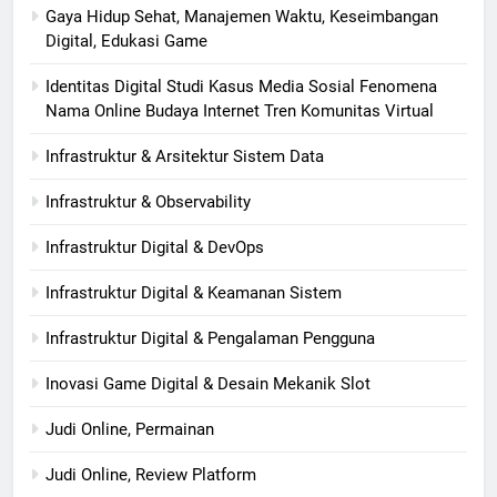
Gaya Hidup Sehat, Manajemen Waktu, Keseimbangan
Digital, Edukasi Game
Identitas Digital Studi Kasus Media Sosial Fenomena
Nama Online Budaya Internet Tren Komunitas Virtual
Infrastruktur & Arsitektur Sistem Data
Infrastruktur & Observability
Infrastruktur Digital & DevOps
Infrastruktur Digital & Keamanan Sistem
Infrastruktur Digital & Pengalaman Pengguna
Inovasi Game Digital & Desain Mekanik Slot
Judi Online, Permainan
Judi Online, Review Platform