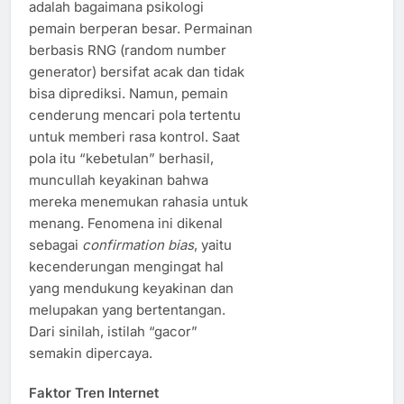
adalah bagaimana psikologi
pemain berperan besar. Permainan
berbasis RNG (random number
generator) bersifat acak dan tidak
bisa diprediksi. Namun, pemain
cenderung mencari pola tertentu
untuk memberi rasa kontrol. Saat
pola itu “kebetulan” berhasil,
muncullah keyakinan bahwa
mereka menemukan rahasia untuk
menang. Fenomena ini dikenal
sebagai
confirmation bias
, yaitu
kecenderungan mengingat hal
yang mendukung keyakinan dan
melupakan yang bertentangan.
Dari sinilah, istilah “gacor”
semakin dipercaya.
Faktor Tren Internet