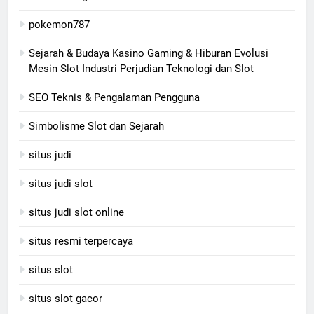
pokemon787
Sejarah & Budaya Kasino Gaming & Hiburan Evolusi
Mesin Slot Industri Perjudian Teknologi dan Slot
SEO Teknis & Pengalaman Pengguna
Simbolisme Slot dan Sejarah
situs judi
situs judi slot
situs judi slot online
situs resmi terpercaya
situs slot
situs slot gacor