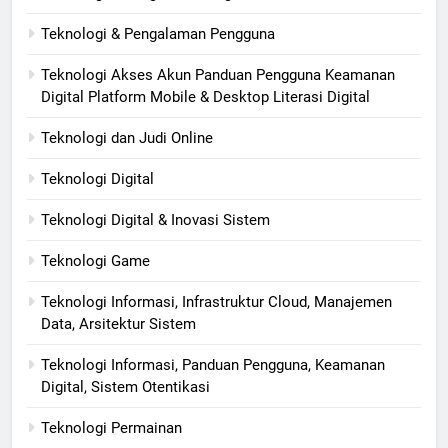
Teknologi & Pengalaman Pengguna
Teknologi Akses Akun Panduan Pengguna Keamanan
Digital Platform Mobile & Desktop Literasi Digital
Teknologi dan Judi Online
Teknologi Digital
Teknologi Digital & Inovasi Sistem
Teknologi Game
Teknologi Informasi, Infrastruktur Cloud, Manajemen
Data, Arsitektur Sistem
Teknologi Informasi, Panduan Pengguna, Keamanan
Digital, Sistem Otentikasi
Teknologi Permainan