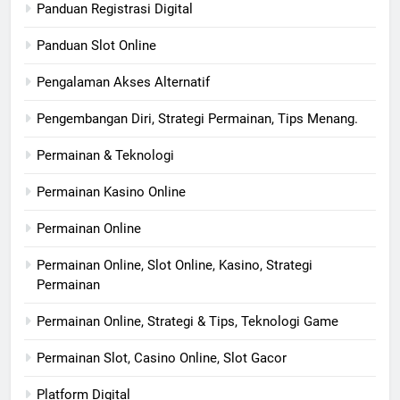
Panduan Registrasi Digital
Panduan Slot Online
Pengalaman Akses Alternatif
Pengembangan Diri, Strategi Permainan, Tips Menang.
Permainan & Teknologi
Permainan Kasino Online
Permainan Online
Permainan Online, Slot Online, Kasino, Strategi
Permainan
Permainan Online, Strategi & Tips, Teknologi Game
Permainan Slot, Casino Online, Slot Gacor
Platform Digital