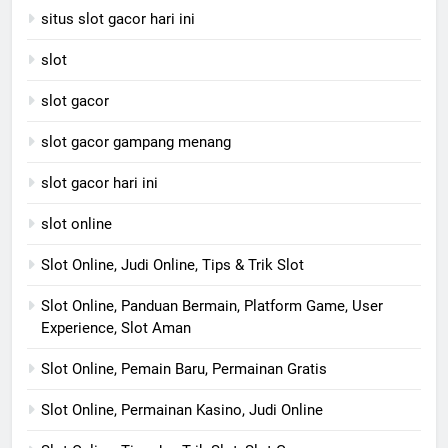
situs slot gacor hari ini
slot
slot gacor
slot gacor gampang menang
slot gacor hari ini
slot online
Slot Online, Judi Online, Tips & Trik Slot
Slot Online, Panduan Bermain, Platform Game, User
Experience, Slot Aman
Slot Online, Pemain Baru, Permainan Gratis
Slot Online, Permainan Kasino, Judi Online