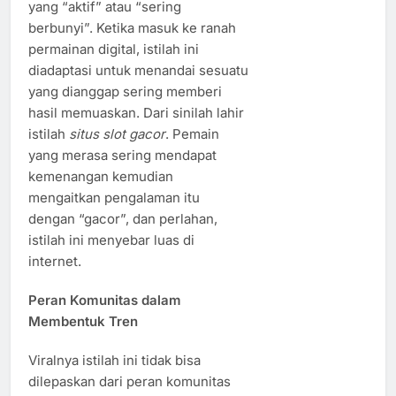
yang “aktif” atau “sering
berbunyi”. Ketika masuk ke ranah
permainan digital, istilah ini
diadaptasi untuk menandai sesuatu
yang dianggap sering memberi
hasil memuaskan. Dari sinilah lahir
istilah
situs slot gacor
. Pemain
yang merasa sering mendapat
kemenangan kemudian
mengaitkan pengalaman itu
dengan “gacor”, dan perlahan,
istilah ini menyebar luas di
internet.
Peran Komunitas dalam
Membentuk Tren
Viralnya istilah ini tidak bisa
dilepaskan dari peran komunitas