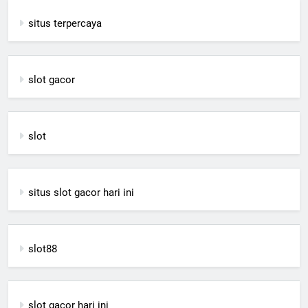
situs terpercaya
slot gacor
slot
situs slot gacor hari ini
slot88
slot gacor hari ini