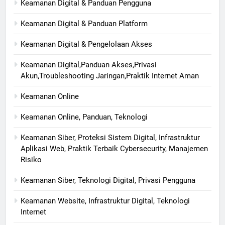
Keamanan Digital & Panduan Pengguna
Keamanan Digital & Panduan Platform
Keamanan Digital & Pengelolaan Akses
Keamanan Digital,Panduan Akses,Privasi
Akun,Troubleshooting Jaringan,Praktik Internet Aman
Keamanan Online
Keamanan Online, Panduan, Teknologi
Keamanan Siber, Proteksi Sistem Digital, Infrastruktur
Aplikasi Web, Praktik Terbaik Cybersecurity, Manajemen
Risiko
Keamanan Siber, Teknologi Digital, Privasi Pengguna
Keamanan Website, Infrastruktur Digital, Teknologi
Internet