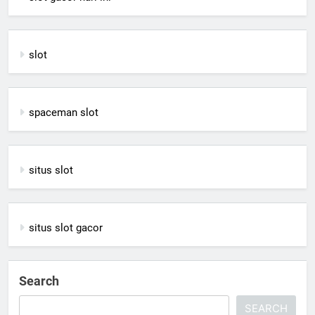
slot
spaceman slot
situs slot
situs slot gacor
Search
SEARCH