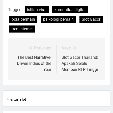
Tagged:
istilah viral
komunitas digital
pola bermain
psikologi pemain
Slot Gacor
tren internet
Previous:
Next:
Post
navigation
The Best Narrative-
Slot Gacor Thailand:
Driven Indies of the
Apakah Selalu
Year
Memberi RTP Tinggi
situs slot