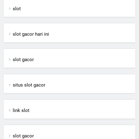
slot
slot gacor hari ini
slot gacor
situs slot gacor
link slot
slot gacor