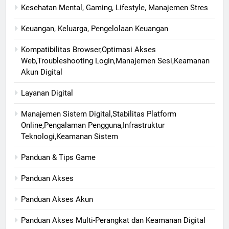
Kesehatan Mental, Gaming, Lifestyle, Manajemen Stres
Keuangan, Keluarga, Pengelolaan Keuangan
Kompatibilitas Browser,Optimasi Akses
Web,Troubleshooting Login,Manajemen Sesi,Keamanan
Akun Digital
Layanan Digital
Manajemen Sistem Digital,Stabilitas Platform
Online,Pengalaman Pengguna,Infrastruktur
Teknologi,Keamanan Sistem
Panduan & Tips Game
Panduan Akses
Panduan Akses Akun
Panduan Akses Multi-Perangkat dan Keamanan Digital