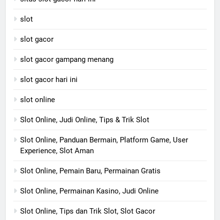
slot
slot gacor
slot gacor gampang menang
slot gacor hari ini
slot online
Slot Online, Judi Online, Tips & Trik Slot
Slot Online, Panduan Bermain, Platform Game, User
Experience, Slot Aman
Slot Online, Pemain Baru, Permainan Gratis
Slot Online, Permainan Kasino, Judi Online
Slot Online, Tips dan Trik Slot, Slot Gacor