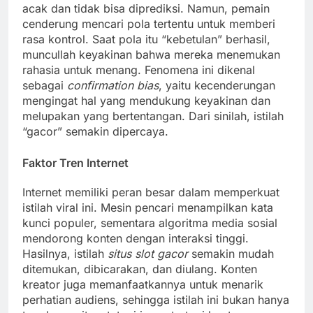
acak dan tidak bisa diprediksi. Namun, pemain
cenderung mencari pola tertentu untuk memberi
rasa kontrol. Saat pola itu “kebetulan” berhasil,
muncullah keyakinan bahwa mereka menemukan
rahasia untuk menang. Fenomena ini dikenal
sebagai
confirmation bias
, yaitu kecenderungan
mengingat hal yang mendukung keyakinan dan
melupakan yang bertentangan. Dari sinilah, istilah
“gacor” semakin dipercaya.
Faktor Tren Internet
Internet memiliki peran besar dalam memperkuat
istilah viral ini. Mesin pencari menampilkan kata
kunci populer, sementara algoritma media sosial
mendorong konten dengan interaksi tinggi.
Hasilnya, istilah
situs slot gacor
semakin mudah
ditemukan, dibicarakan, dan diulang. Konten
kreator juga memanfaatkannya untuk menarik
perhatian audiens, sehingga istilah ini bukan hanya