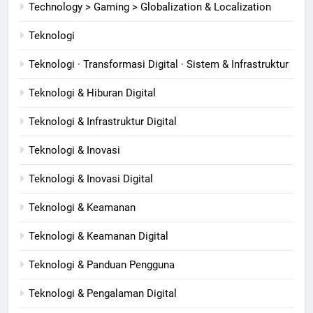
Technology > Gaming > Globalization & Localization
Teknologi
Teknologi · Transformasi Digital · Sistem & Infrastruktur
Teknologi & Hiburan Digital
Teknologi & Infrastruktur Digital
Teknologi & Inovasi
Teknologi & Inovasi Digital
Teknologi & Keamanan
Teknologi & Keamanan Digital
Teknologi & Panduan Pengguna
Teknologi & Pengalaman Digital