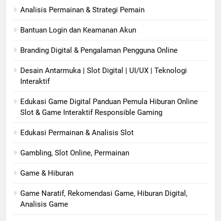
Analisis Permainan & Strategi Pemain
Bantuan Login dan Keamanan Akun
Branding Digital & Pengalaman Pengguna Online
Desain Antarmuka | Slot Digital | UI/UX | Teknologi
Interaktif
Edukasi Game Digital Panduan Pemula Hiburan Online
Slot & Game Interaktif Responsible Gaming
Edukasi Permainan & Analisis Slot
Gambling, Slot Online, Permainan
Game & Hiburan
Game Naratif, Rekomendasi Game, Hiburan Digital,
Analisis Game