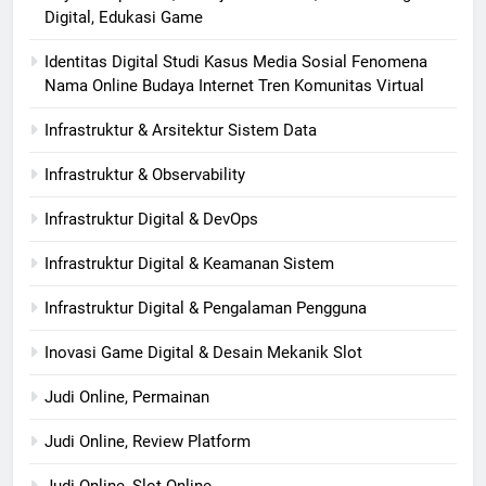
Digital, Edukasi Game
Identitas Digital Studi Kasus Media Sosial Fenomena
Nama Online Budaya Internet Tren Komunitas Virtual
Infrastruktur & Arsitektur Sistem Data
Infrastruktur & Observability
Infrastruktur Digital & DevOps
Infrastruktur Digital & Keamanan Sistem
Infrastruktur Digital & Pengalaman Pengguna
Inovasi Game Digital & Desain Mekanik Slot
Judi Online, Permainan
Judi Online, Review Platform