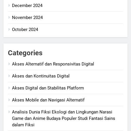
December 2024
November 2024
October 2024
Categories
Akses Alternatif dan Responsivitas Digital
Akses dan Kontinuitas Digital
Akses Digital dan Stabilitas Platform
Akses Mobile dan Navigasi Alternatif
Analisis Dunia Fiksi Ekologi dan Lingkungan Narasi
Game dan Anime Budaya Populer Studi Fantasi Sains
dalam Fiksi