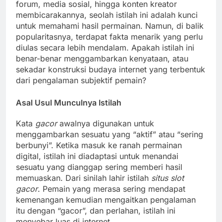
forum, media sosial, hingga konten kreator
membicarakannya, seolah istilah ini adalah kunci
untuk memahami hasil permainan. Namun, di balik
popularitasnya, terdapat fakta menarik yang perlu
diulas secara lebih mendalam. Apakah istilah ini
benar-benar menggambarkan kenyataan, atau
sekadar konstruksi budaya internet yang terbentuk
dari pengalaman subjektif pemain?
Asal Usul Munculnya Istilah
Kata
gacor
awalnya digunakan untuk
menggambarkan sesuatu yang “aktif” atau “sering
berbunyi”. Ketika masuk ke ranah permainan
digital, istilah ini diadaptasi untuk menandai
sesuatu yang dianggap sering memberi hasil
memuaskan. Dari sinilah lahir istilah
situs slot
gacor
. Pemain yang merasa sering mendapat
kemenangan kemudian mengaitkan pengalaman
itu dengan “gacor”, dan perlahan, istilah ini
menyebar luas di internet.