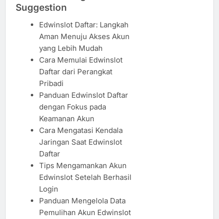
Suggestion
Edwinslot Daftar: Langkah
Aman Menuju Akses Akun
yang Lebih Mudah
Cara Memulai Edwinslot
Daftar dari Perangkat
Pribadi
Panduan Edwinslot Daftar
dengan Fokus pada
Keamanan Akun
Cara Mengatasi Kendala
Jaringan Saat Edwinslot
Daftar
Tips Mengamankan Akun
Edwinslot Setelah Berhasil
Login
Panduan Mengelola Data
Pemulihan Akun Edwinslot