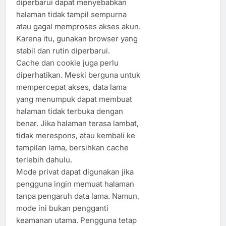
diperbarui dapat menyebabkan
halaman tidak tampil sempurna
atau gagal memproses akses akun.
Karena itu, gunakan browser yang
stabil dan rutin diperbarui.
Cache dan cookie juga perlu
diperhatikan. Meski berguna untuk
mempercepat akses, data lama
yang menumpuk dapat membuat
halaman tidak terbuka dengan
benar. Jika halaman terasa lambat,
tidak merespons, atau kembali ke
tampilan lama, bersihkan cache
terlebih dahulu.
Mode privat dapat digunakan jika
pengguna ingin memuat halaman
tanpa pengaruh data lama. Namun,
mode ini bukan pengganti
keamanan utama. Pengguna tetap