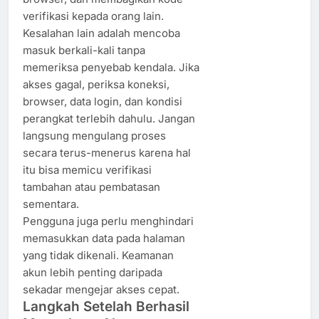
verifikasi kepada orang lain.
Kesalahan lain adalah mencoba
masuk berkali-kali tanpa
memeriksa penyebab kendala. Jika
akses gagal, periksa koneksi,
browser, data login, dan kondisi
perangkat terlebih dahulu. Jangan
langsung mengulang proses
secara terus-menerus karena hal
itu bisa memicu verifikasi
tambahan atau pembatasan
sementara.
Pengguna juga perlu menghindari
memasukkan data pada halaman
yang tidak dikenali. Keamanan
akun lebih penting daripada
sekadar mengejar akses cepat.
Langkah Setelah Berhasil