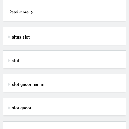
Read More
situs slot
slot
slot gacor hari ini
slot gacor