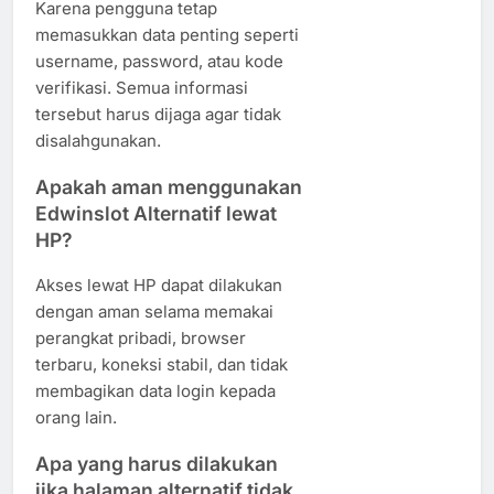
Karena pengguna tetap
memasukkan data penting seperti
username, password, atau kode
verifikasi. Semua informasi
tersebut harus dijaga agar tidak
disalahgunakan.
Apakah aman menggunakan
Edwinslot Alternatif lewat
HP?
Akses lewat HP dapat dilakukan
dengan aman selama memakai
perangkat pribadi, browser
terbaru, koneksi stabil, dan tidak
membagikan data login kepada
orang lain.
Apa yang harus dilakukan
jika halaman alternatif tidak