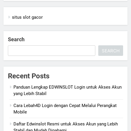
situs slot gacor
Search
SEARCH
Recent Posts
Panduan Lengkap EDWINSLOT Login untuk Akses Akun
yang Lebih Stabil
Cara Lebah4D Login dengan Cepat Melalui Perangkat
Mobile
Daftar Edwinslot Resmi untuk Akses Akun yang Lebih
Stabil dan Mudah Dipahami