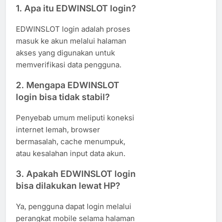
1. Apa itu EDWINSLOT login?
EDWINSLOT login adalah proses
masuk ke akun melalui halaman
akses yang digunakan untuk
memverifikasi data pengguna.
2. Mengapa EDWINSLOT
login bisa tidak stabil?
Penyebab umum meliputi koneksi
internet lemah, browser
bermasalah, cache menumpuk,
atau kesalahan input data akun.
3. Apakah EDWINSLOT login
bisa dilakukan lewat HP?
Ya, pengguna dapat login melalui
perangkat mobile selama halaman