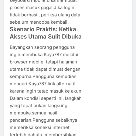
keyboard mobile bisa membuat
proses masuk gagal.Jika login
tidak berhasil, periksa ulang data
sebelum mencoba kembali.
Skenario Praktis: Ketika
Akses Utama Sulit Dibuka
Bayangkan seorang pengguna
ingin membuka Kaya787 melalui
browser mobile, tetapi halaman
utama tidak dapat dimuat dengan
sempurna.Pengguna kemudian
mencari Kaya787 link alternatif
karena ingin tetap masuk ke akun.
Dalam kondisi seperti ini, langkah
yang tepat bukan langsung
membuka semua hasil
pencarian.Pengguna sebaiknya
memeriksa koneksi internet
terlebih dahulu, membersihkan