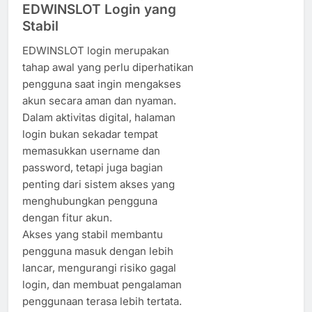
EDWINSLOT Login yang
Stabil
EDWINSLOT login merupakan
tahap awal yang perlu diperhatikan
pengguna saat ingin mengakses
akun secara aman dan nyaman.
Dalam aktivitas digital, halaman
login bukan sekadar tempat
memasukkan username dan
password, tetapi juga bagian
penting dari sistem akses yang
menghubungkan pengguna
dengan fitur akun.
Akses yang stabil membantu
pengguna masuk dengan lebih
lancar, mengurangi risiko gagal
login, dan membuat pengalaman
penggunaan terasa lebih tertata.