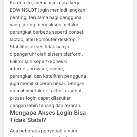
Karena itu, memahami cara kerja
EDWINSLOT login menjadi langkah
penting, terutama bagi pengguna
yang sering mengakses melalui
perangkat berbeda seperti ponsel,
laptop, atau komputer desktop.
Stabilitas akses tidak hanya
dipengaruhi oleh sistem platform.
Faktor lain seperti koneksi
internet, browser, cache,
perangkat, dan ketelitian pengguna
juga memiliki peran besar. Dengan
memahami faktor-faktor tersebut,
proses login dapat dilakukan
dengan lebih tenang dan terarah.
Mengapa Akses Login Bisa
Tidak Stabil?
Ada beberapa penyebab umum