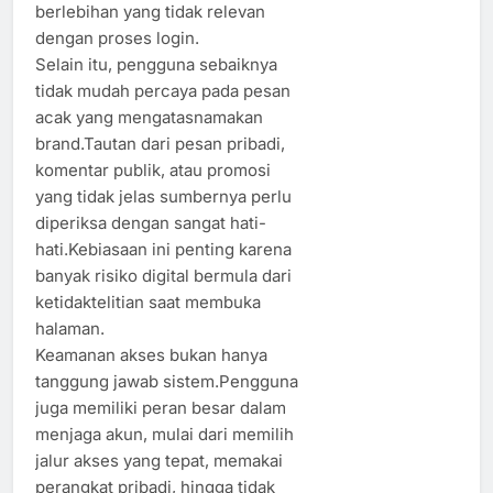
berlebihan yang tidak relevan
dengan proses login.
Selain itu, pengguna sebaiknya
tidak mudah percaya pada pesan
acak yang mengatasnamakan
brand.Tautan dari pesan pribadi,
komentar publik, atau promosi
yang tidak jelas sumbernya perlu
diperiksa dengan sangat hati-
hati.Kebiasaan ini penting karena
banyak risiko digital bermula dari
ketidaktelitian saat membuka
halaman.
Keamanan akses bukan hanya
tanggung jawab sistem.Pengguna
juga memiliki peran besar dalam
menjaga akun, mulai dari memilih
jalur akses yang tepat, memakai
perangkat pribadi, hingga tidak