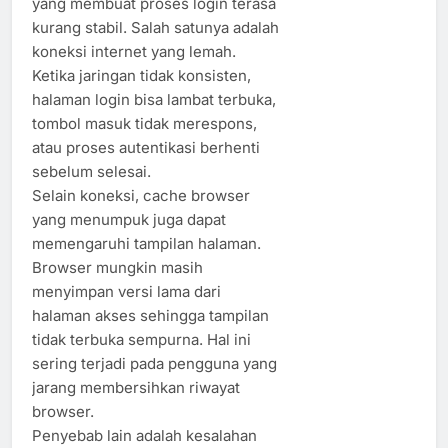
yang membuat proses login terasa
kurang stabil. Salah satunya adalah
koneksi internet yang lemah.
Ketika jaringan tidak konsisten,
halaman login bisa lambat terbuka,
tombol masuk tidak merespons,
atau proses autentikasi berhenti
sebelum selesai.
Selain koneksi, cache browser
yang menumpuk juga dapat
memengaruhi tampilan halaman.
Browser mungkin masih
menyimpan versi lama dari
halaman akses sehingga tampilan
tidak terbuka sempurna. Hal ini
sering terjadi pada pengguna yang
jarang membersihkan riwayat
browser.
Penyebab lain adalah kesalahan