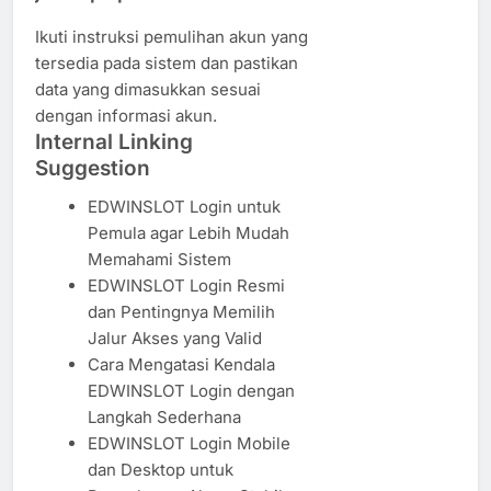
Ikuti instruksi pemulihan akun yang
tersedia pada sistem dan pastikan
data yang dimasukkan sesuai
dengan informasi akun.
Internal Linking
Suggestion
EDWINSLOT Login untuk
Pemula agar Lebih Mudah
Memahami Sistem
EDWINSLOT Login Resmi
dan Pentingnya Memilih
Jalur Akses yang Valid
Cara Mengatasi Kendala
EDWINSLOT Login dengan
Langkah Sederhana
EDWINSLOT Login Mobile
dan Desktop untuk