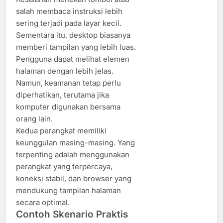
salah membaca instruksi lebih
sering terjadi pada layar kecil.
Sementara itu, desktop biasanya
memberi tampilan yang lebih luas.
Pengguna dapat melihat elemen
halaman dengan lebih jelas.
Namun, keamanan tetap perlu
diperhatikan, terutama jika
komputer digunakan bersama
orang lain.
Kedua perangkat memiliki
keunggulan masing-masing. Yang
terpenting adalah menggunakan
perangkat yang terpercaya,
koneksi stabil, dan browser yang
mendukung tampilan halaman
secara optimal.
Contoh Skenario Praktis