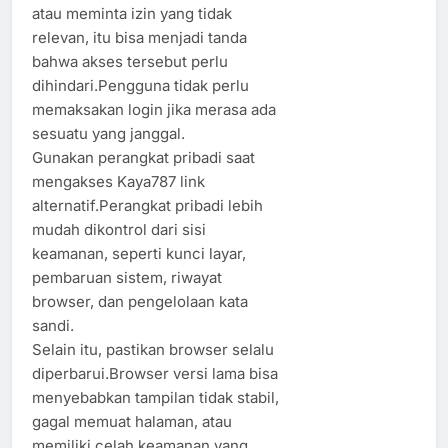
atau meminta izin yang tidak
relevan, itu bisa menjadi tanda
bahwa akses tersebut perlu
dihindari.Pengguna tidak perlu
memaksakan login jika merasa ada
sesuatu yang janggal.
Gunakan perangkat pribadi saat
mengakses Kaya787 link
alternatif.Perangkat pribadi lebih
mudah dikontrol dari sisi
keamanan, seperti kunci layar,
pembaruan sistem, riwayat
browser, dan pengelolaan kata
sandi.
Selain itu, pastikan browser selalu
diperbarui.Browser versi lama bisa
menyebabkan tampilan tidak stabil,
gagal memuat halaman, atau
memiliki celah keamanan yang