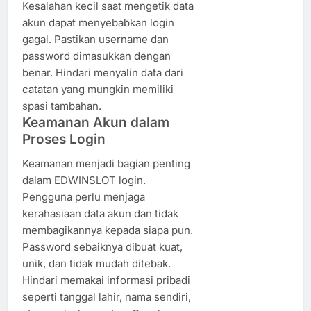
Kesalahan kecil saat mengetik data
akun dapat menyebabkan login
gagal. Pastikan username dan
password dimasukkan dengan
benar. Hindari menyalin data dari
catatan yang mungkin memiliki
spasi tambahan.
Keamanan Akun dalam
Proses Login
Keamanan menjadi bagian penting
dalam EDWINSLOT login.
Pengguna perlu menjaga
kerahasiaan data akun dan tidak
membagikannya kepada siapa pun.
Password sebaiknya dibuat kuat,
unik, dan tidak mudah ditebak.
Hindari memakai informasi pribadi
seperti tanggal lahir, nama sendiri,