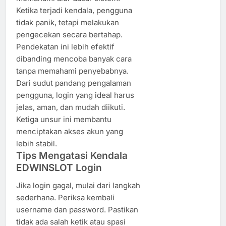
Ketika terjadi kendala, pengguna
tidak panik, tetapi melakukan
pengecekan secara bertahap.
Pendekatan ini lebih efektif
dibanding mencoba banyak cara
tanpa memahami penyebabnya.
Dari sudut pandang pengalaman
pengguna, login yang ideal harus
jelas, aman, dan mudah diikuti.
Ketiga unsur ini membantu
menciptakan akses akun yang
lebih stabil.
Tips Mengatasi Kendala
EDWINSLOT Login
Jika login gagal, mulai dari langkah
sederhana. Periksa kembali
username dan password. Pastikan
tidak ada salah ketik atau spasi