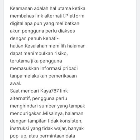
Keamanan adalah hal utama ketika
membahas link alternatif.Platform
digital apa pun yang melibatkan
akun pengguna perlu diakses
dengan penuh kehati-
hatian.Kesalahan memilih halaman
dapat menimbulkan risiko,
terutama jika pengguna
memasukkan informasi pribadi
tanpa melakukan pemeriksaan
awal.
Saat mencari Kaya787 link
alternatif, pengguna perlu
menghindari sumber yang tampak
mencurigakan.Misalnya, halaman
dengan tampilan tidak konsisten,
instruksi yang tidak wajar, banyak
pop-up, atau permintaan data