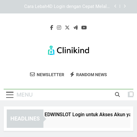
Skip
Daftar Edwinslot Resmi untuk Akses Akun yang
to
Lebih Stabil dan Mudah Dipahami
content
Daftar Lebah4D Resmi untuk Pengalaman Akses
yang Lebih Praktis dan Terarah
Panduan Lengkap EDWINSLOT Login untuk Akses
Akun yang Lebih Stabil
Cara Lebah4D Login dengan Cepat Melalui
Perangkat Mobile
Daftar Edwinslot Resmi untuk Akses Akun yang
Lebih Stabil dan Mudah Dipahami
Clinikind
Dapatkan Layanan Medis Profesional Di
Daftar Lebah4D Resmi untuk Pengalaman Akses
NEWSLETTER
RANDOM NEWS
yang Lebih Praktis dan Terarah
Clinikind.
MENU
nduan Lengkap EDWINSLOT Login untuk Akses Akun yang Lebi
HEADLINES
Month Ago