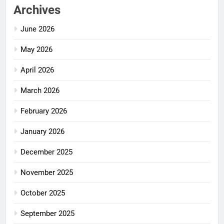
Archives
June 2026
May 2026
April 2026
March 2026
February 2026
January 2026
December 2025
November 2025
October 2025
September 2025