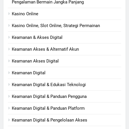
Pengalaman Bermain Jangka Panjang
Kasino Online
Kasino Online, Slot Online, Strategi Permainan
Keamanan & Akses Digital
Keamanan Akses & Alternatif Akun
Keamanan Akses Digital
Keamanan Digital
Keamanan Digital & Edukasi Teknologi
Keamanan Digital & Panduan Pengguna
Keamanan Digital & Panduan Platform
Keamanan Digital & Pengelolaan Akses