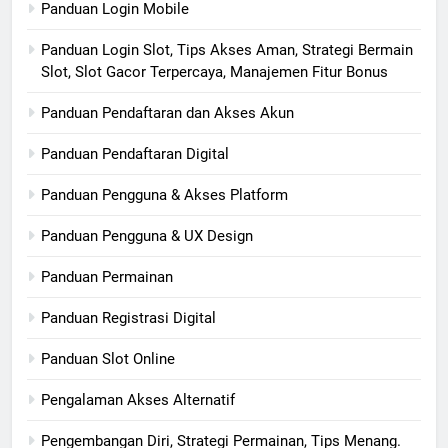
Panduan Login Mobile
Panduan Login Slot, Tips Akses Aman, Strategi Bermain
Slot, Slot Gacor Terpercaya, Manajemen Fitur Bonus
Panduan Pendaftaran dan Akses Akun
Panduan Pendaftaran Digital
Panduan Pengguna & Akses Platform
Panduan Pengguna & UX Design
Panduan Permainan
Panduan Registrasi Digital
Panduan Slot Online
Pengalaman Akses Alternatif
Pengembangan Diri, Strategi Permainan, Tips Menang.