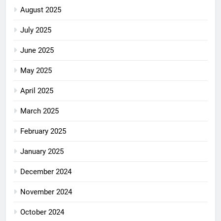
August 2025
July 2025
June 2025
May 2025
April 2025
March 2025
February 2025
January 2025
December 2024
November 2024
October 2024