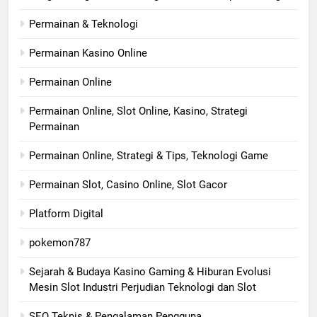
Permainan & Teknologi
Permainan Kasino Online
Permainan Online
Permainan Online, Slot Online, Kasino, Strategi
Permainan
Permainan Online, Strategi & Tips, Teknologi Game
Permainan Slot, Casino Online, Slot Gacor
Platform Digital
pokemon787
Sejarah & Budaya Kasino Gaming & Hiburan Evolusi
Mesin Slot Industri Perjudian Teknologi dan Slot
SEO Teknis & Pengalaman Pengguna