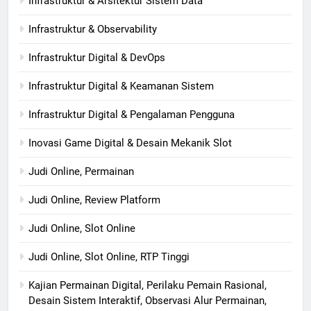
Infrastruktur & Arsitektur Sistem Data
Infrastruktur & Observability
Infrastruktur Digital & DevOps
Infrastruktur Digital & Keamanan Sistem
Infrastruktur Digital & Pengalaman Pengguna
Inovasi Game Digital & Desain Mekanik Slot
Judi Online, Permainan
Judi Online, Review Platform
Judi Online, Slot Online
Judi Online, Slot Online, RTP Tinggi
Kajian Permainan Digital, Perilaku Pemain Rasional,
Desain Sistem Interaktif, Observasi Alur Permainan,