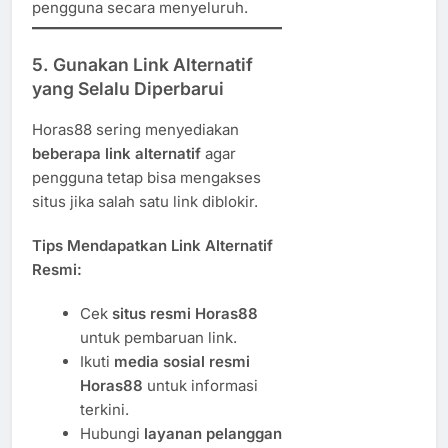
pengguna secara menyeluruh.
5. Gunakan Link Alternatif
yang Selalu Diperbarui
Horas88 sering menyediakan
beberapa link alternatif
agar
pengguna tetap bisa mengakses
situs jika salah satu link diblokir.
Tips Mendapatkan Link Alternatif
Resmi:
Cek
situs resmi Horas88
untuk pembaruan link.
Ikuti
media sosial resmi
Horas88
untuk informasi
terkini.
Hubungi
layanan pelanggan