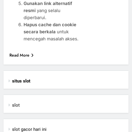
Gunakan link alternatif
resmi
yang selalu
diperbarui.
Hapus cache dan cookie
secara berkala
untuk
mencegah masalah akses.
Read More
situs slot
slot
slot gacor hari ini