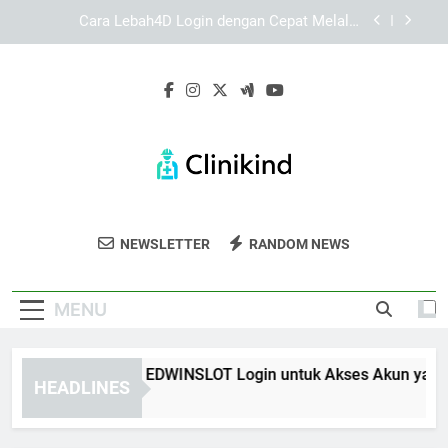
Skip
Daftar Edwinslot Resmi untuk Akses Akun yang
to
Lebih Stabil dan Mudah Dipahami
content
Daftar Lebah4D Resmi untuk Pengalaman Akses
yang Lebih Praktis dan Terarah
Panduan Lengkap EDWINSLOT Login untuk Akses
Akun yang Lebih Stabil
Cara Lebah4D Login dengan Cepat Melalui
Perangkat Mobile
Daftar Edwinslot Resmi untuk Akses Akun yang
Lebih Stabil dan Mudah Dipahami
Clinikind
Dapatkan Layanan Medis Profesional Di
Daftar Lebah4D Resmi untuk Pengalaman Akses
NEWSLETTER
RANDOM NEWS
yang Lebih Praktis dan Terarah
Clinikind.
MENU
nduan Lengkap EDWINSLOT Login untuk Akses Akun yang Lebi
HEADLINES
Month Ago