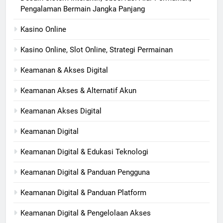
Pengalaman Bermain Jangka Panjang
Kasino Online
Kasino Online, Slot Online, Strategi Permainan
Keamanan & Akses Digital
Keamanan Akses & Alternatif Akun
Keamanan Akses Digital
Keamanan Digital
Keamanan Digital & Edukasi Teknologi
Keamanan Digital & Panduan Pengguna
Keamanan Digital & Panduan Platform
Keamanan Digital & Pengelolaan Akses