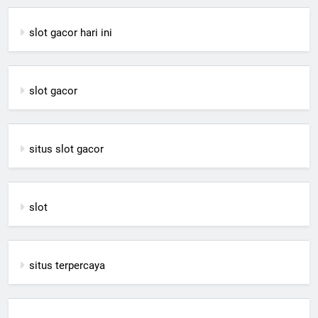
slot gacor hari ini
slot gacor
situs slot gacor
slot
situs terpercaya