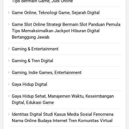
Tips Bermain Game, Judi Online
Game Online, Teknologi Game, Sejarah Digital
Game Slot Online Strategi Bermain Slot Panduan Pemula
Tips Memaksimalkan Jackpot Hiburan Digital
Bertanggung Jawab
Gaming & Entertainment
Gaming & Tren Digital
Gaming, Indie Games, Entertainment
Gaya Hidup Digital
Gaya Hidup Sehat, Manajemen Waktu, Keseimbangan
Digital, Edukasi Game
Identitas Digital Studi Kasus Media Sosial Fenomena
Nama Online Budaya Internet Tren Komunitas Virtual