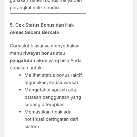
gunakan sistem bonus hanya dari
perangkat milik sendiri.
5.
Cek Status Bonus dan Hak
Akses Secara Berkala
Corlaslot biasanya menyediakan
menu
riwayat bonus
atau
pengaturan akun
yang bisa Anda
gunakan untuk:
Melihat status bonus (aktif,
digunakan, kedaluwarsa)
Mengetahui apakah ada
batasan penggunaan yang
sedang diterapkan
Memastikan tidak ada
notifikasi peringatan dari
sistem