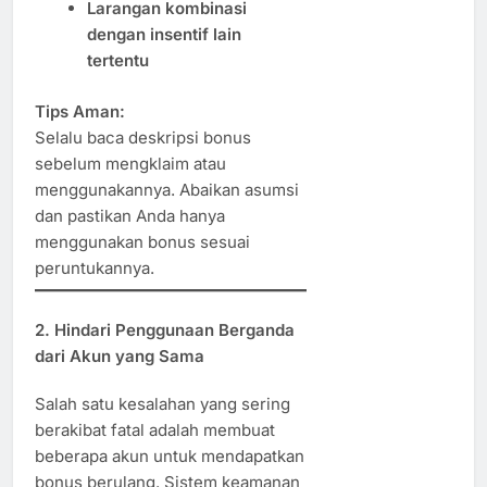
Larangan kombinasi
dengan insentif lain
tertentu
Tips Aman:
Selalu baca deskripsi bonus
sebelum mengklaim atau
menggunakannya. Abaikan asumsi
dan pastikan Anda hanya
menggunakan bonus sesuai
peruntukannya.
2.
Hindari Penggunaan Berganda
dari Akun yang Sama
Salah satu kesalahan yang sering
berakibat fatal adalah membuat
beberapa akun untuk mendapatkan
bonus berulang. Sistem keamanan