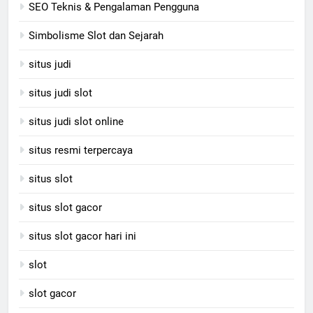
SEO Teknis & Pengalaman Pengguna
Simbolisme Slot dan Sejarah
situs judi
situs judi slot
situs judi slot online
situs resmi terpercaya
situs slot
situs slot gacor
situs slot gacor hari ini
slot
slot gacor