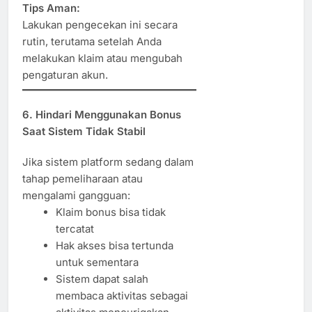
Tips Aman:
Lakukan pengecekan ini secara
rutin, terutama setelah Anda
melakukan klaim atau mengubah
pengaturan akun.
6.
Hindari Menggunakan Bonus
Saat Sistem Tidak Stabil
Jika sistem platform sedang dalam
tahap pemeliharaan atau
mengalami gangguan:
Klaim bonus bisa tidak
tercatat
Hak akses bisa tertunda
untuk sementara
Sistem dapat salah
membaca aktivitas sebagai