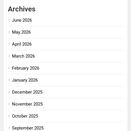
Archives
June 2026
May 2026
April 2026
March 2026
February 2026
January 2026
December 2025
November 2025
October 2025
September 2025