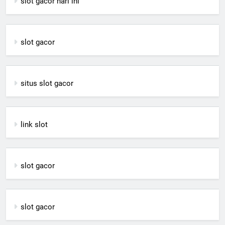
slot gacor hari ini
slot gacor
situs slot gacor
link slot
slot gacor
slot gacor