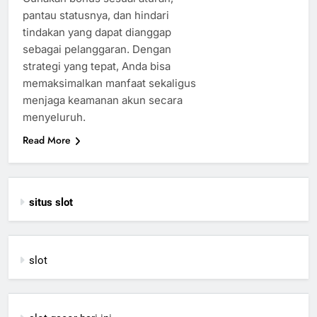
pantau statusnya, dan hindari
tindakan yang dapat dianggap
sebagai pelanggaran. Dengan
strategi yang tepat, Anda bisa
memaksimalkan manfaat sekaligus
menjaga keamanan akun secara
menyeluruh.
Read More
situs slot
slot