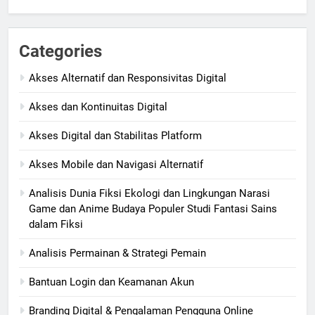
Categories
Akses Alternatif dan Responsivitas Digital
Akses dan Kontinuitas Digital
Akses Digital dan Stabilitas Platform
Akses Mobile dan Navigasi Alternatif
Analisis Dunia Fiksi Ekologi dan Lingkungan Narasi
Game dan Anime Budaya Populer Studi Fantasi Sains
dalam Fiksi
Analisis Permainan & Strategi Pemain
Bantuan Login dan Keamanan Akun
Branding Digital & Pengalaman Pengguna Online