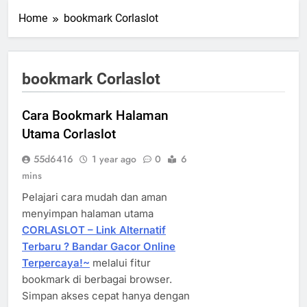
Home
bookmark Corlaslot
bookmark Corlaslot
Cara Bookmark Halaman
Utama Corlaslot
55d6416
1 year ago
0
6
mins
Pelajari cara mudah dan aman
menyimpan halaman utama
CORLASLOT – Link Alternatif
Terbaru ? Bandar Gacor Online
Terpercaya!~
melalui fitur
bookmark di berbagai browser.
Simpan akses cepat hanya dengan