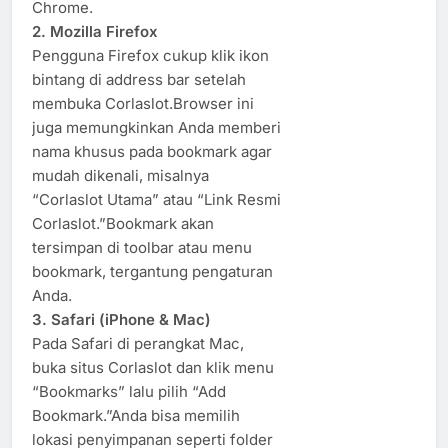
Chrome.
2. Mozilla Firefox
Pengguna Firefox cukup klik ikon
bintang di address bar setelah
membuka Corlaslot.Browser ini
juga memungkinkan Anda memberi
nama khusus pada bookmark agar
mudah dikenali, misalnya
“Corlaslot Utama” atau “Link Resmi
Corlaslot.”Bookmark akan
tersimpan di toolbar atau menu
bookmark, tergantung pengaturan
Anda.
3. Safari (iPhone & Mac)
Pada Safari di perangkat Mac,
buka situs Corlaslot dan klik menu
“Bookmarks” lalu pilih “Add
Bookmark.”Anda bisa memilih
lokasi penyimpanan seperti folder