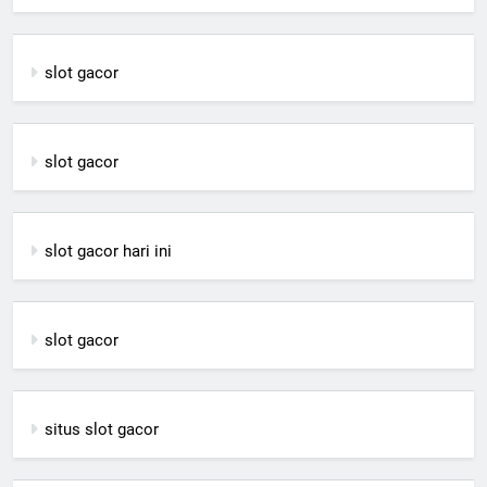
slot gacor
slot gacor
slot gacor hari ini
slot gacor
situs slot gacor