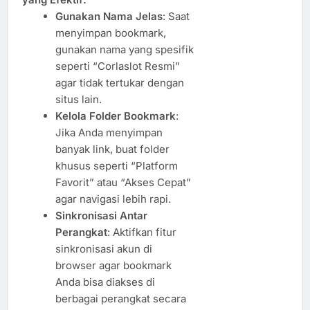
Gunakan Nama Jelas
: Saat
menyimpan bookmark,
gunakan nama yang spesifik
seperti “Corlaslot Resmi”
agar tidak tertukar dengan
situs lain.
Kelola Folder Bookmark
:
Jika Anda menyimpan
banyak link, buat folder
khusus seperti “Platform
Favorit” atau “Akses Cepat”
agar navigasi lebih rapi.
Sinkronisasi Antar
Perangkat
: Aktifkan fitur
sinkronisasi akun di
browser agar bookmark
Anda bisa diakses di
berbagai perangkat secara