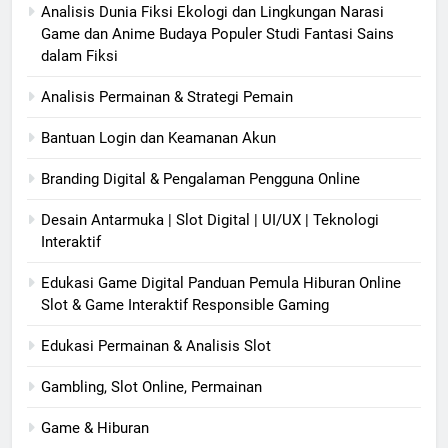
Analisis Dunia Fiksi Ekologi dan Lingkungan Narasi
Game dan Anime Budaya Populer Studi Fantasi Sains
dalam Fiksi
Analisis Permainan & Strategi Pemain
Bantuan Login dan Keamanan Akun
Branding Digital & Pengalaman Pengguna Online
Desain Antarmuka | Slot Digital | UI/UX | Teknologi
Interaktif
Edukasi Game Digital Panduan Pemula Hiburan Online
Slot & Game Interaktif Responsible Gaming
Edukasi Permainan & Analisis Slot
Gambling, Slot Online, Permainan
Game & Hiburan