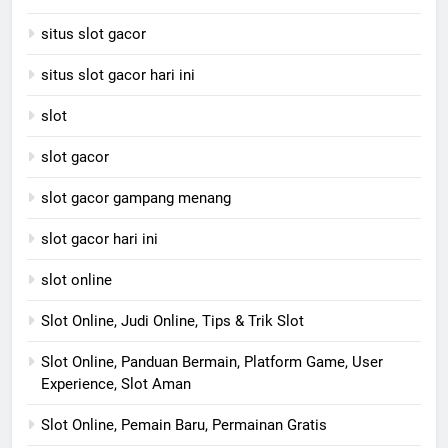
situs slot gacor
situs slot gacor hari ini
slot
slot gacor
slot gacor gampang menang
slot gacor hari ini
slot online
Slot Online, Judi Online, Tips & Trik Slot
Slot Online, Panduan Bermain, Platform Game, User
Experience, Slot Aman
Slot Online, Pemain Baru, Permainan Gratis