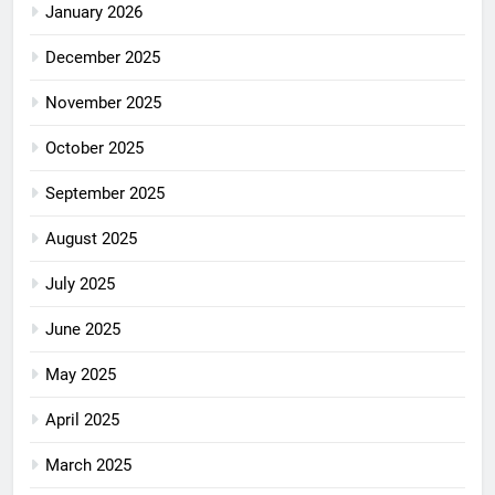
January 2026
December 2025
November 2025
October 2025
September 2025
August 2025
July 2025
June 2025
May 2025
April 2025
March 2025