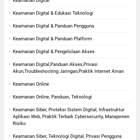
Keamanan Digital
Keamanan Digital & Edukasi Teknologi
Keamanan Digital & Panduan Pengguna
Keamanan Digital & Panduan Platform
Keamanan Digital & Pengelolaan Akses
Keamanan Digital,Panduan Akses,Privasi
Akun,Troubleshooting Jaringan,Praktik Internet Aman
Keamanan Online
Keamanan Online, Panduan, Teknologi
Keamanan Siber, Proteksi Sistem Digital, Infrastruktur
Aplikasi Web, Praktik Terbaik Cybersecurity, Manajemen
Risiko
Keamanan Siber, Teknologi Digital, Privasi Pengguna