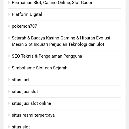
Permainan Slot, Casino Online, Slot Gacor
Platform Digital
pokemon787
Sejarah & Budaya Kasino Gaming & Hiburan Evolusi
Mesin Slot Industri Perjudian Teknologi dan Slot
SEO Teknis & Pengalaman Pengguna
Simbolisme Slot dan Sejarah
situs judi
situs judi slot
situs judi slot online
situs resmi terpercaya
situs slot