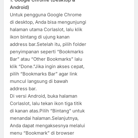
Android)
Untuk pengguna Google Chrome
di desktop, Anda bisa mengunjungi
halaman utama Corlaslot, lalu klik
ikon bintang di ujung kanan
address bar.Setelah itu, pilih folder
penyimpanan seperti “Bookmarks
Bar” atau “Other Bookmarks” lalu
klik “Done.”Jika ingin akses cepat,
pilih “Bookmarks Bar” agar link
muncul langsung di bawah
address bar.
Di versi Android, buka halaman
Corlaslot, lalu tekan ikon tiga titik
di kanan atas.Pilih “Bintang” untuk
menandai halaman.Selanjutnya,
Anda dapat mengaksesnya melalui
menu “Bookmark” di browser