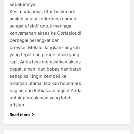
sebelumnya.
Kesimpulannya, fitur bookmark
adalah solusi sederhana namun
sangat efektif untuk menjaga
kenyamanan akses ke Corlaslot di
berbagai perangkat dan
browser.Melalui langkah-langkah
yang tepat dan pengelolaan yang
rapi, Anda bisa memastikan akses
cepat, aman, dan bebas hambatan
setiap kali ingin kembali ke
halaman utama.Jadikan bookmark
bagian dari kebiasaan digital Anda
untuk pengalaman yang lebih
efisien.
Read More