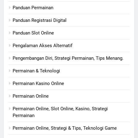
Panduan Permainan
Panduan Registrasi Digital
Panduan Slot Online
Pengalaman Akses Alternatif
Pengembangan Diri, Strategi Permainan, Tips Menang.
Permainan & Teknologi
Permainan Kasino Online
Permainan Online
Permainan Online, Slot Online, Kasino, Strategi
Permainan
Permainan Online, Strategi & Tips, Teknologi Game