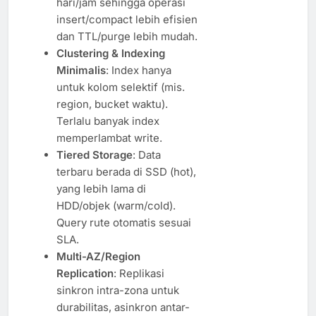
hari/jam sehingga operasi
insert/compact lebih efisien
dan TTL/purge lebih mudah.
Clustering & Indexing
Minimalis
: Index hanya
untuk kolom selektif (mis.
region, bucket waktu).
Terlalu banyak index
memperlambat write.
Tiered Storage
: Data
terbaru berada di SSD (hot),
yang lebih lama di
HDD/objek (warm/cold).
Query rute otomatis sesuai
SLA.
Multi-AZ/Region
Replication
: Replikasi
sinkron intra-zona untuk
durabilitas, asinkron antar-