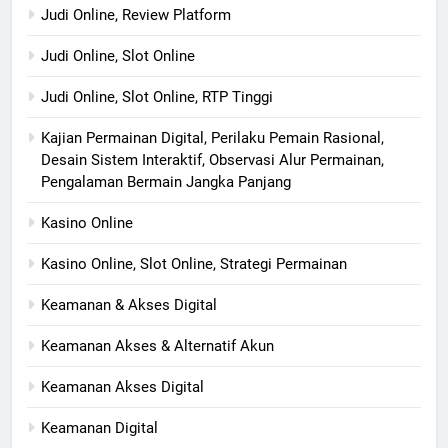
Judi Online, Review Platform
Judi Online, Slot Online
Judi Online, Slot Online, RTP Tinggi
Kajian Permainan Digital, Perilaku Pemain Rasional,
Desain Sistem Interaktif, Observasi Alur Permainan,
Pengalaman Bermain Jangka Panjang
Kasino Online
Kasino Online, Slot Online, Strategi Permainan
Keamanan & Akses Digital
Keamanan Akses & Alternatif Akun
Keamanan Akses Digital
Keamanan Digital