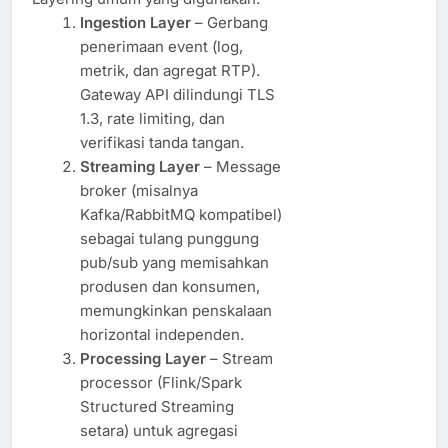
Ingestion Layer
– Gerbang
penerimaan event (log,
metrik, dan agregat RTP).
Gateway API dilindungi TLS
1.3, rate limiting, dan
verifikasi tanda tangan.
Streaming Layer
– Message
broker (misalnya
Kafka/RabbitMQ kompatibel)
sebagai tulang punggung
pub/sub yang memisahkan
produsen dan konsumen,
memungkinkan penskalaan
horizontal independen.
Processing Layer
– Stream
processor (Flink/Spark
Structured Streaming
setara) untuk agregasi