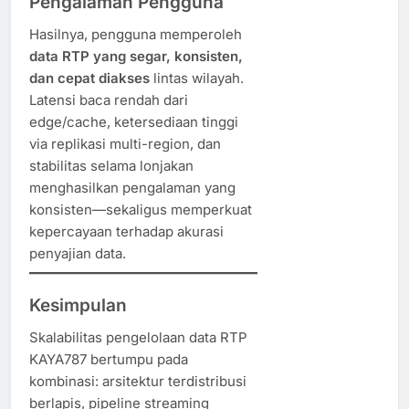
Pengalaman Pengguna
Hasilnya, pengguna memperoleh
data RTP yang segar, konsisten,
dan cepat diakses
lintas wilayah.
Latensi baca rendah dari
edge/cache, ketersediaan tinggi
via replikasi multi-region, dan
stabilitas selama lonjakan
menghasilkan pengalaman yang
konsisten—sekaligus memperkuat
kepercayaan terhadap akurasi
penyajian data.
Kesimpulan
Skalabilitas pengelolaan data RTP
KAYA787 bertumpu pada
kombinasi: arsitektur terdistribusi
berlapis, pipeline streaming