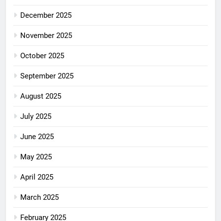
December 2025
November 2025
October 2025
September 2025
August 2025
July 2025
June 2025
May 2025
April 2025
March 2025
February 2025