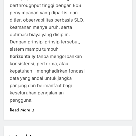
berthroughput tinggi dengan EoS,
penyimpanan yang dipartisi dan
ditier, observabilitas berbasis SLO,
keamanan menyeluruh, serta
optimasi biaya yang disiplin.
Dengan prinsip-prinsip tersebut,
sistem mampu tumbuh
horizontally
tanpa mengorbankan
konsistensi, performa, atau
kepatuhan—menghadirkan fondasi
data yang andal untuk jangka
panjang dan bermanfaat bagi
keseluruhan pengalaman
pengguna.
Read More