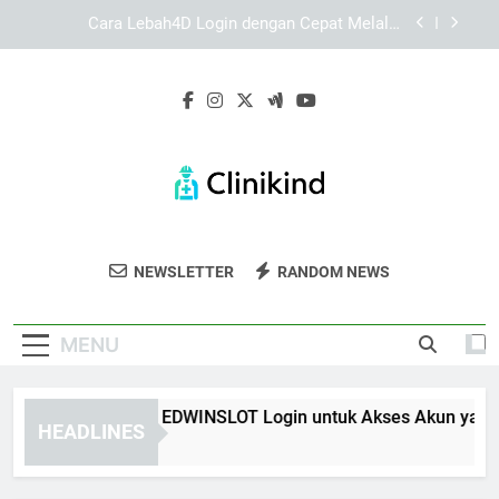
Skip
Daftar Edwinslot Resmi untuk Akses Akun yang
to
Lebih Stabil dan Mudah Dipahami
content
Daftar Lebah4D Resmi untuk Pengalaman Akses
yang Lebih Praktis dan Terarah
Panduan Lengkap EDWINSLOT Login untuk Akses
Akun yang Lebih Stabil
Cara Lebah4D Login dengan Cepat Melalui
Perangkat Mobile
Daftar Edwinslot Resmi untuk Akses Akun yang
Lebih Stabil dan Mudah Dipahami
Clinikind
Dapatkan Layanan Medis Profesional Di
Daftar Lebah4D Resmi untuk Pengalaman Akses
NEWSLETTER
RANDOM NEWS
yang Lebih Praktis dan Terarah
Clinikind.
MENU
nduan Lengkap EDWINSLOT Login untuk Akses Akun yang Lebi
HEADLINES
Month Ago