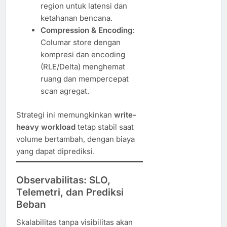
region untuk latensi dan
ketahanan bencana.
Compression & Encoding
:
Columar store dengan
kompresi dan encoding
(RLE/Delta) menghemat
ruang dan mempercepat
scan agregat.
Strategi ini memungkinkan
write-
heavy workload
tetap stabil saat
volume bertambah, dengan biaya
yang dapat diprediksi.
Observabilitas: SLO,
Telemetri, dan Prediksi
Beban
Skalabilitas tanpa visibilitas akan