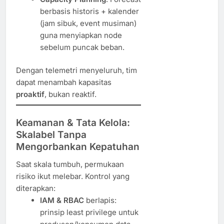
berbasis historis + kalender
(jam sibuk, event musiman)
guna menyiapkan node
sebelum puncak beban.
Dengan telemetri menyeluruh, tim
dapat menambah kapasitas
proaktif
, bukan reaktif.
Keamanan & Tata Kelola:
Skalabel Tanpa
Mengorbankan Kepatuhan
Saat skala tumbuh, permukaan
risiko ikut melebar. Kontrol yang
diterapkan:
IAM & RBAC
berlapis:
prinsip least privilege untuk