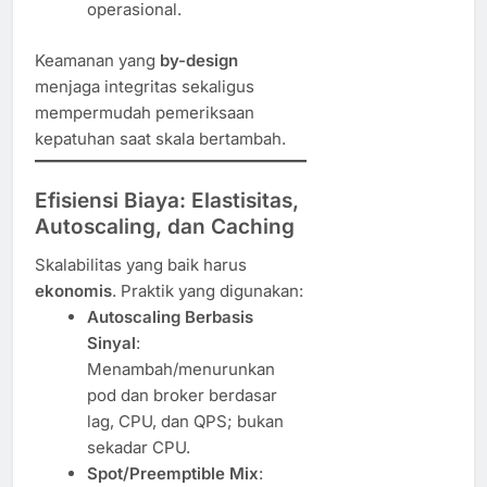
operasional.
Keamanan yang
by-design
menjaga integritas sekaligus
mempermudah pemeriksaan
kepatuhan saat skala bertambah.
Efisiensi Biaya: Elastisitas,
Autoscaling, dan Caching
Skalabilitas yang baik harus
ekonomis
. Praktik yang digunakan:
Autoscaling Berbasis
Sinyal
:
Menambah/menurunkan
pod dan broker berdasar
lag, CPU, dan QPS; bukan
sekadar CPU.
Spot/Preemptible Mix
: