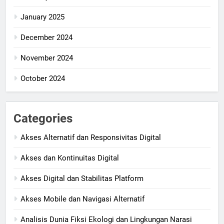
January 2025
December 2024
November 2024
October 2024
Categories
Akses Alternatif dan Responsivitas Digital
Akses dan Kontinuitas Digital
Akses Digital dan Stabilitas Platform
Akses Mobile dan Navigasi Alternatif
Analisis Dunia Fiksi Ekologi dan Lingkungan Narasi