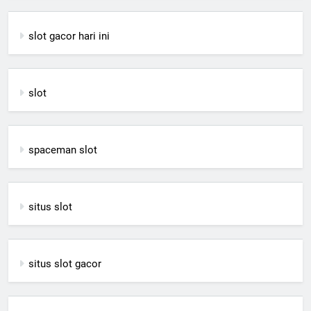
slot gacor hari ini
slot
spaceman slot
situs slot
situs slot gacor