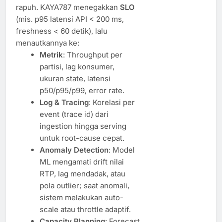
rapuh. KAYA787 menegakkan
SLO
(mis. p95 latensi API < 200 ms,
freshness < 60 detik), lalu
menautkannya ke:
Metrik
: Throughput per
partisi, lag konsumer,
ukuran state, latensi
p50/p95/p99, error rate.
Log & Tracing
: Korelasi per
event (trace id) dari
ingestion hingga serving
untuk root-cause cepat.
Anomaly Detection
: Model
ML mengamati drift nilai
RTP, lag mendadak, atau
pola outlier; saat anomali,
sistem melakukan auto-
scale atau throttle adaptif.
Capacity Planning
: Forecast