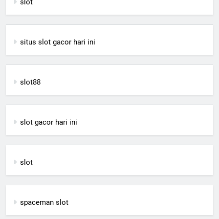
slot
situs slot gacor hari ini
slot88
slot gacor hari ini
slot
spaceman slot