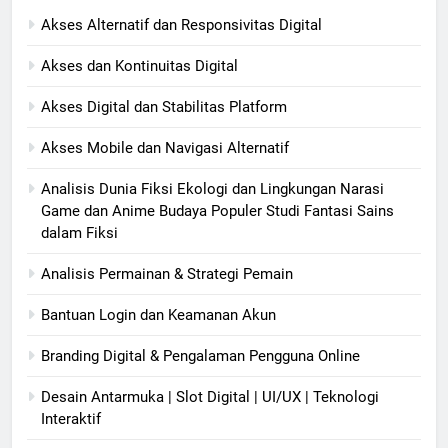
Akses Alternatif dan Responsivitas Digital
Akses dan Kontinuitas Digital
Akses Digital dan Stabilitas Platform
Akses Mobile dan Navigasi Alternatif
Analisis Dunia Fiksi Ekologi dan Lingkungan Narasi
Game dan Anime Budaya Populer Studi Fantasi Sains
dalam Fiksi
Analisis Permainan & Strategi Pemain
Bantuan Login dan Keamanan Akun
Branding Digital & Pengalaman Pengguna Online
Desain Antarmuka | Slot Digital | UI/UX | Teknologi
Interaktif