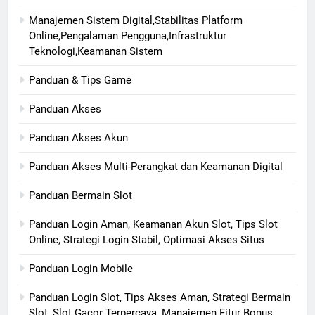
Manajemen Sistem Digital,Stabilitas Platform
Online,Pengalaman Pengguna,Infrastruktur
Teknologi,Keamanan Sistem
Panduan & Tips Game
Panduan Akses
Panduan Akses Akun
Panduan Akses Multi-Perangkat dan Keamanan Digital
Panduan Bermain Slot
Panduan Login Aman, Keamanan Akun Slot, Tips Slot
Online, Strategi Login Stabil, Optimasi Akses Situs
Panduan Login Mobile
Panduan Login Slot, Tips Akses Aman, Strategi Bermain
Slot, Slot Gacor Terpercaya, Manajemen Fitur Bonus