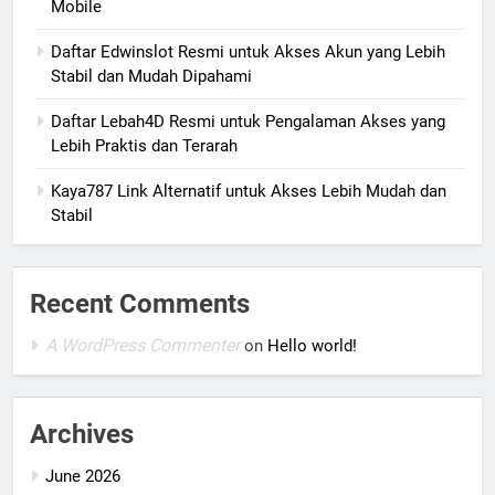
Mobile
Daftar Edwinslot Resmi untuk Akses Akun yang Lebih
Stabil dan Mudah Dipahami
Daftar Lebah4D Resmi untuk Pengalaman Akses yang
Lebih Praktis dan Terarah
Kaya787 Link Alternatif untuk Akses Lebih Mudah dan
Stabil
Recent Comments
A WordPress Commenter
on
Hello world!
Archives
June 2026