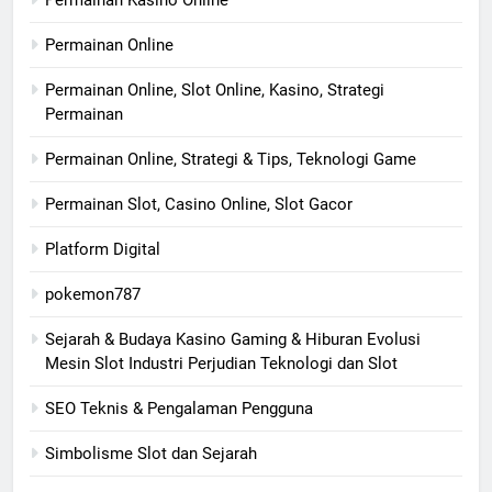
Permainan Kasino Online
Permainan Online
Permainan Online, Slot Online, Kasino, Strategi
Permainan
Permainan Online, Strategi & Tips, Teknologi Game
Permainan Slot, Casino Online, Slot Gacor
Platform Digital
pokemon787
Sejarah & Budaya Kasino Gaming & Hiburan Evolusi
Mesin Slot Industri Perjudian Teknologi dan Slot
SEO Teknis & Pengalaman Pengguna
Simbolisme Slot dan Sejarah