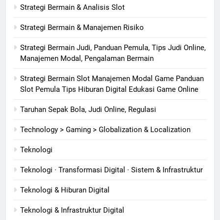
Strategi Bermain & Analisis Slot
Strategi Bermain & Manajemen Risiko
Strategi Bermain Judi, Panduan Pemula, Tips Judi Online,
Manajemen Modal, Pengalaman Bermain
Strategi Bermain Slot Manajemen Modal Game Panduan
Slot Pemula Tips Hiburan Digital Edukasi Game Online
Taruhan Sepak Bola, Judi Online, Regulasi
Technology > Gaming > Globalization & Localization
Teknologi
Teknologi · Transformasi Digital · Sistem & Infrastruktur
Teknologi & Hiburan Digital
Teknologi & Infrastruktur Digital