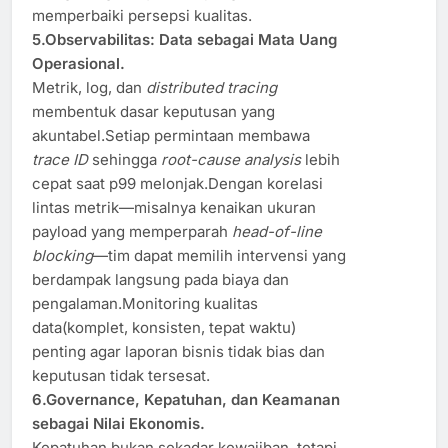
memperbaiki persepsi kualitas.
5.Observabilitas: Data sebagai Mata Uang
Operasional.
Metrik, log, dan
distributed tracing
membentuk dasar keputusan yang
akuntabel.Setiap permintaan membawa
trace ID
sehingga
root-cause analysis
lebih
cepat saat p99 melonjak.Dengan korelasi
lintas metrik—misalnya kenaikan ukuran
payload yang memperparah
head-of-line
blocking
—tim dapat memilih intervensi yang
berdampak langsung pada biaya dan
pengalaman.Monitoring kualitas
data(komplet, konsisten, tepat waktu)
penting agar laporan bisnis tidak bias dan
keputusan tidak tersesat.
6.Governance, Kepatuhan, dan Keamanan
sebagai Nilai Ekonomis.
Kepatuhan bukan sekadar kewajiban, tetapi