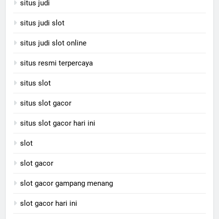
situs judi
situs judi slot
situs judi slot online
situs resmi terpercaya
situs slot
situs slot gacor
situs slot gacor hari ini
slot
slot gacor
slot gacor gampang menang
slot gacor hari ini