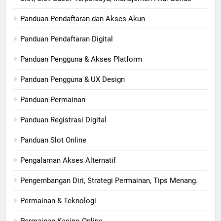
Panduan Pendaftaran dan Akses Akun
Panduan Pendaftaran Digital
Panduan Pengguna & Akses Platform
Panduan Pengguna & UX Design
Panduan Permainan
Panduan Registrasi Digital
Panduan Slot Online
Pengalaman Akses Alternatif
Pengembangan Diri, Strategi Permainan, Tips Menang.
Permainan & Teknologi