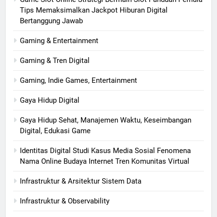
Tips Memaksimalkan Jackpot Hiburan Digital
Bertanggung Jawab
Gaming & Entertainment
Gaming & Tren Digital
Gaming, Indie Games, Entertainment
Gaya Hidup Digital
Gaya Hidup Sehat, Manajemen Waktu, Keseimbangan
Digital, Edukasi Game
Identitas Digital Studi Kasus Media Sosial Fenomena
Nama Online Budaya Internet Tren Komunitas Virtual
Infrastruktur & Arsitektur Sistem Data
Infrastruktur & Observability