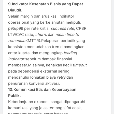
9.Indikator Kesehatan Bisnis yang Dapat
Diaudit.
Selain margin dan arus kas, indikator
operasional yang berkelanjutan meliputi:
p95/p99 per rute kritis,
success rate
, CPSR,
LTV/CAC ratio,
churn
, dan
mean time to
remediate
(MTTR).Pelaporan periodik yang
konsisten memudahkan tren dibandingkan
antar kuartal dan mengungkap
leading
indicator
sebelum dampak finansial
membesar.Misalnya, kenaikan kecil
timeout
pada dependensi eksternal sering
mendahului lonjakan biaya
retry
dan
penurunan konversi aktivasi.
10.Komunikasi Etis dan Kepercayaan
Publik.
Keberlanjutan ekonomi sangat dipengaruhi
komunikasi yang jelas tentang sifat acak,
parameter teoretis, serta batasan