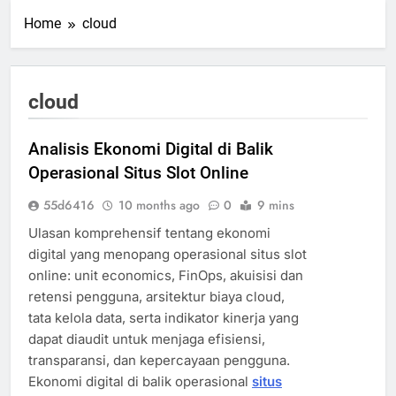
Home
cloud
cloud
Analisis Ekonomi Digital di Balik
Operasional Situs Slot Online
55d6416
10 months ago
0
9 mins
Ulasan komprehensif tentang ekonomi
digital yang menopang operasional situs slot
online: unit economics, FinOps, akuisisi dan
retensi pengguna, arsitektur biaya cloud,
tata kelola data, serta indikator kinerja yang
dapat diaudit untuk menjaga efisiensi,
transparansi, dan kepercayaan pengguna.
Ekonomi digital di balik operasional
situs