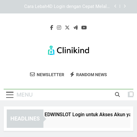
Skip
Daftar Edwinslot Resmi untuk Akses Akun yang
to
Lebih Stabil dan Mudah Dipahami
content
Daftar Lebah4D Resmi untuk Pengalaman Akses
yang Lebih Praktis dan Terarah
Panduan Lengkap EDWINSLOT Login untuk Akses
Akun yang Lebih Stabil
Cara Lebah4D Login dengan Cepat Melalui
Perangkat Mobile
Daftar Edwinslot Resmi untuk Akses Akun yang
Lebih Stabil dan Mudah Dipahami
Clinikind
Dapatkan Layanan Medis Profesional Di
Daftar Lebah4D Resmi untuk Pengalaman Akses
NEWSLETTER
RANDOM NEWS
yang Lebih Praktis dan Terarah
Clinikind.
MENU
nduan Lengkap EDWINSLOT Login untuk Akses Akun yang Lebi
HEADLINES
Month Ago