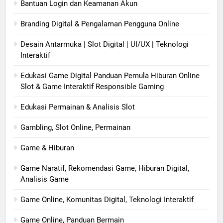
Bantuan Login dan Keamanan Akun
Branding Digital & Pengalaman Pengguna Online
Desain Antarmuka | Slot Digital | UI/UX | Teknologi
Interaktif
Edukasi Game Digital Panduan Pemula Hiburan Online
Slot & Game Interaktif Responsible Gaming
Edukasi Permainan & Analisis Slot
Gambling, Slot Online, Permainan
Game & Hiburan
Game Naratif, Rekomendasi Game, Hiburan Digital,
Analisis Game
Game Online, Komunitas Digital, Teknologi Interaktif
Game Online, Panduan Bermain