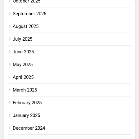
October 2025
September 2025
August 2025
July 2025
June 2025
May 2025
April 2025
March 2025
February 2025
January 2025
December 2024