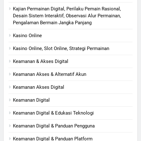
Kajian Permainan Digital, Perilaku Pemain Rasional,
Desain Sistem Interaktif, Observasi Alur Permainan,
Pengalaman Bermain Jangka Panjang
Kasino Online
Kasino Online, Slot Online, Strategi Permainan
Keamanan & Akses Digital
Keamanan Akses & Alternatif Akun
Keamanan Akses Digital
Keamanan Digital
Keamanan Digital & Edukasi Teknologi
Keamanan Digital & Panduan Pengguna
Keamanan Digital & Panduan Platform