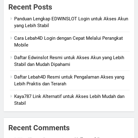
Recent Posts
Panduan Lengkap EDWINSLOT Login untuk Akses Akun
yang Lebih Stabil
Cara Lebah4D Login dengan Cepat Melalui Perangkat
Mobile
Daftar Edwinslot Resmi untuk Akses Akun yang Lebih
Stabil dan Mudah Dipahami
Daftar Lebah4D Resmi untuk Pengalaman Akses yang
Lebih Praktis dan Terarah
Kaya787 Link Alternatif untuk Akses Lebih Mudah dan
Stabil
Recent Comments