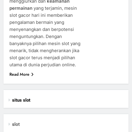
menggiurkan dan
keamanan
permainan
yang terjamin, mesin
slot gacor hari ini memberikan
pengalaman bermain yang
menyenangkan dan berpotensi
menguntungkan. Dengan
banyaknya pilihan mesin slot yang
menarik, tidak mengherankan jika
slot gacor terus menjadi pilihan
utama di dunia perjudian online.
Read More
situs slot
slot