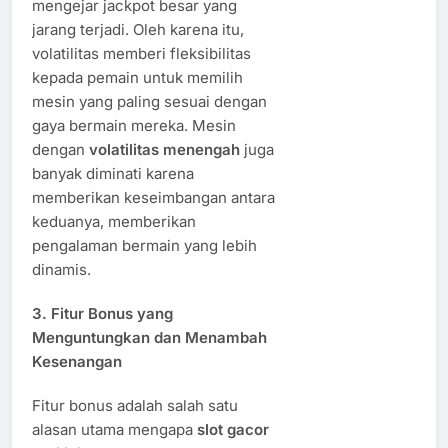
mengejar jackpot besar yang
jarang terjadi. Oleh karena itu,
volatilitas memberi fleksibilitas
kepada pemain untuk memilih
mesin yang paling sesuai dengan
gaya bermain mereka. Mesin
dengan
volatilitas menengah
juga
banyak diminati karena
memberikan keseimbangan antara
keduanya, memberikan
pengalaman bermain yang lebih
dinamis.
3.
Fitur Bonus yang
Menguntungkan dan Menambah
Kesenangan
Fitur bonus adalah salah satu
alasan utama mengapa
slot gacor