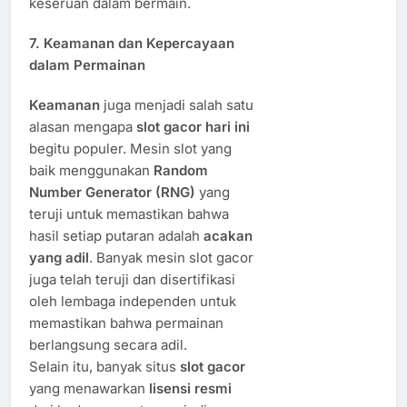
keseruan dalam bermain.
7.
Keamanan dan Kepercayaan
dalam Permainan
Keamanan
juga menjadi salah satu
alasan mengapa
slot gacor hari ini
begitu populer. Mesin slot yang
baik menggunakan
Random
Number Generator (RNG)
yang
teruji untuk memastikan bahwa
hasil setiap putaran adalah
acakan
yang adil
. Banyak mesin slot gacor
juga telah teruji dan disertifikasi
oleh lembaga independen untuk
memastikan bahwa permainan
berlangsung secara adil.
Selain itu, banyak situs
slot gacor
yang menawarkan
lisensi resmi