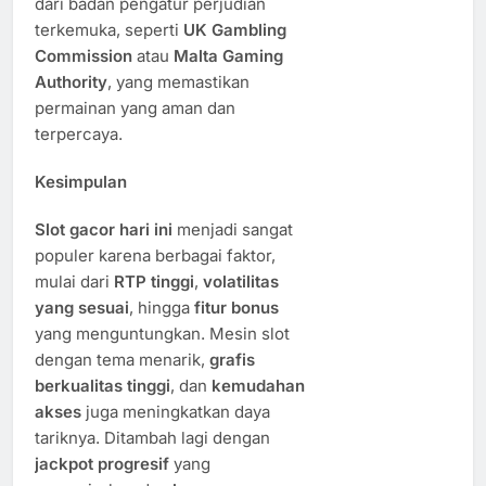
dari badan pengatur perjudian
terkemuka, seperti
UK Gambling
Commission
atau
Malta Gaming
Authority
, yang memastikan
permainan yang aman dan
terpercaya.
Kesimpulan
Slot gacor hari ini
menjadi sangat
populer karena berbagai faktor,
mulai dari
RTP tinggi
,
volatilitas
yang sesuai
, hingga
fitur bonus
yang menguntungkan. Mesin slot
dengan tema menarik,
grafis
berkualitas tinggi
, dan
kemudahan
akses
juga meningkatkan daya
tariknya. Ditambah lagi dengan
jackpot progresif
yang