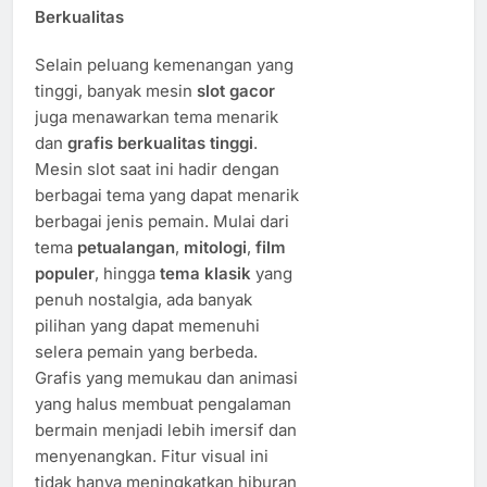
Berkualitas
Selain peluang kemenangan yang
tinggi, banyak mesin
slot gacor
juga menawarkan tema menarik
dan
grafis berkualitas tinggi
.
Mesin slot saat ini hadir dengan
berbagai tema yang dapat menarik
berbagai jenis pemain. Mulai dari
tema
petualangan
,
mitologi
,
film
populer
, hingga
tema klasik
yang
penuh nostalgia, ada banyak
pilihan yang dapat memenuhi
selera pemain yang berbeda.
Grafis yang memukau dan animasi
yang halus membuat pengalaman
bermain menjadi lebih imersif dan
menyenangkan. Fitur visual ini
tidak hanya meningkatkan hiburan