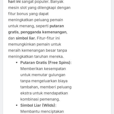
hari ini
sangat populer. Banyak
mesin slot yang dilengkapi dengan
fitur bonus yang dapat
meningkatkan peluang pemain
untuk menang, seperti
putaran
gratis
,
pengganda kemenangan
,
dan
simbol liar
. Fitur-fitur ini
memungkinkan pemain untuk
meraih kemenangan besar tanpa
meningkatkan taruhan mereka.
Putaran Gratis (Free Spins)
:
Memberikan kesempatan
untuk memutar gulungan
tanpa mengeluarkan biaya
tambahan, memberi peluang
ekstra untuk mendapatkan
kombinasi pemenang.
Simbol Liar (Wilds)
:
Membantu menciptakan