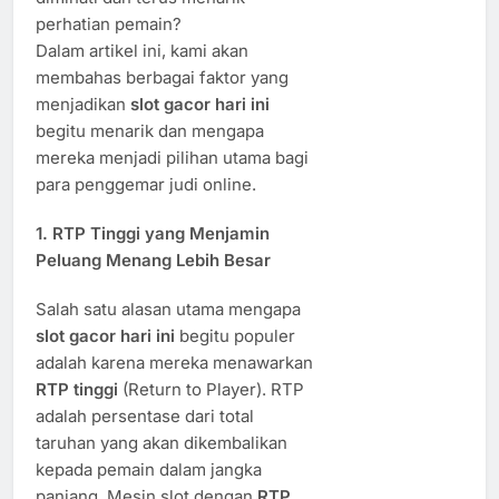
perhatian pemain?
Dalam artikel ini, kami akan
membahas berbagai faktor yang
menjadikan
slot gacor hari ini
begitu menarik dan mengapa
mereka menjadi pilihan utama bagi
para penggemar judi online.
1.
RTP Tinggi yang Menjamin
Peluang Menang Lebih Besar
Salah satu alasan utama mengapa
slot gacor hari ini
begitu populer
adalah karena mereka menawarkan
RTP tinggi
(Return to Player). RTP
adalah persentase dari total
taruhan yang akan dikembalikan
kepada pemain dalam jangka
panjang. Mesin slot dengan
RTP