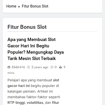
Home
Fitur Bonus Slot
Fitur Bonus Slot
Apa yang Membuat Slot
Gacor Hari Ini Begitu
Populer? Mengungkap Daya
Tarik Mesin Slot Terbaik
55d6416
2 years ago
0
9
mins
Pelajari apa yang membuat
slot
gacor hari ini
begitu populer di
kalangan pemain. Artikel ini
membahas faktor-faktor seperti
RTP tinggi
,
volatilitas
, dan
fitur