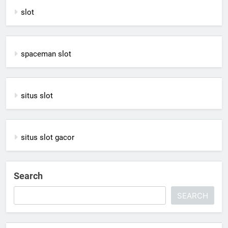
slot
spaceman slot
situs slot
situs slot gacor
Search
SEARCH