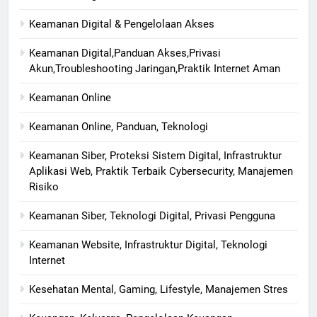
Keamanan Digital & Pengelolaan Akses
Keamanan Digital,Panduan Akses,Privasi
Akun,Troubleshooting Jaringan,Praktik Internet Aman
Keamanan Online
Keamanan Online, Panduan, Teknologi
Keamanan Siber, Proteksi Sistem Digital, Infrastruktur
Aplikasi Web, Praktik Terbaik Cybersecurity, Manajemen
Risiko
Keamanan Siber, Teknologi Digital, Privasi Pengguna
Keamanan Website, Infrastruktur Digital, Teknologi
Internet
Kesehatan Mental, Gaming, Lifestyle, Manajemen Stres