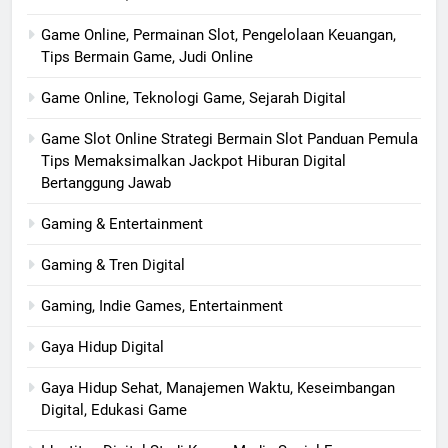
Game Online, Permainan Slot, Pengelolaan Keuangan,
Tips Bermain Game, Judi Online
Game Online, Teknologi Game, Sejarah Digital
Game Slot Online Strategi Bermain Slot Panduan Pemula
Tips Memaksimalkan Jackpot Hiburan Digital
Bertanggung Jawab
Gaming & Entertainment
Gaming & Tren Digital
Gaming, Indie Games, Entertainment
Gaya Hidup Digital
Gaya Hidup Sehat, Manajemen Waktu, Keseimbangan
Digital, Edukasi Game