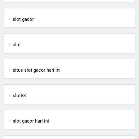
slot gacor
slot
situs slot gacor hari ini
slot88
slot gacor hari ini