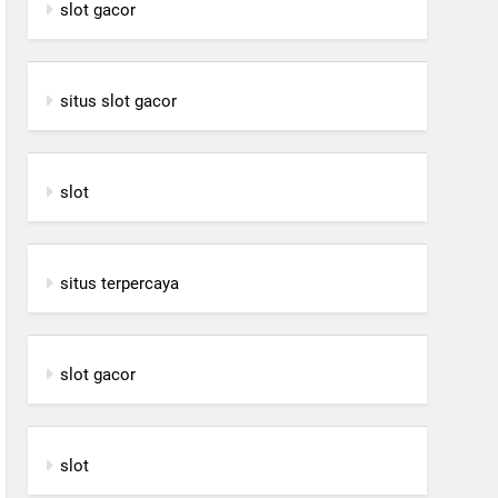
slot gacor
situs slot gacor
slot
situs terpercaya
slot gacor
slot