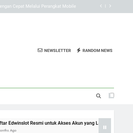
engan Cepat Melalui Perangkat Mobile
yang Lebih Stabil dan Mudah Dipahami
Akses yang Lebih Praktis dan Terarah
 untuk Akses Akun yang Lebih Stabil
NEWSLETTER
RANDOM NEWS
engan Cepat Melalui Perangkat Mobile
yang Lebih Stabil dan Mudah Dipahami
Akses yang Lebih Praktis dan Terarah
ot Resmi untuk Akses Akun yang Lebih Stabil dan Mudah Dipah