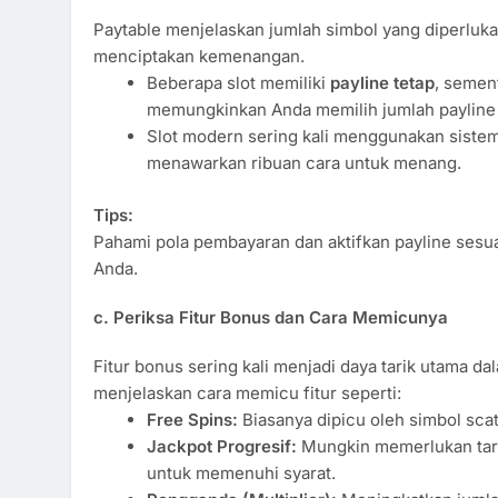
Paytable menjelaskan jumlah simbol yang diperluka
menciptakan kemenangan.
Beberapa slot memiliki
payline tetap
, semen
memungkinkan Anda memilih jumlah payline y
Slot modern sering kali menggunakan siste
menawarkan ribuan cara untuk menang.
Tips:
Pahami pola pembayaran dan aktifkan payline sesu
Anda.
c.
Periksa Fitur Bonus dan Cara Memicunya
Fitur bonus sering kali menjadi daya tarik utama da
menjelaskan cara memicu fitur seperti:
Free Spins:
Biasanya dipicu oleh simbol scat
Jackpot Progresif:
Mungkin memerlukan ta
untuk memenuhi syarat.