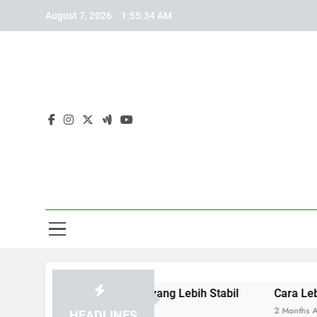
Skip
August 7, 2026
1:55:35 AM
to
content
Cli
Dapatkan L
uk Akses Akun yang Lebih Stabil
Cara Lebah4D Login 
2 Months Ago
HEADLINES