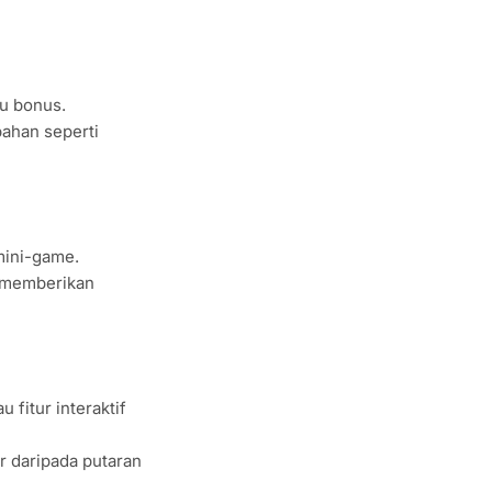
au bonus.
ahan seperti
mini-game.
k memberikan
fitur interaktif
ar daripada putaran