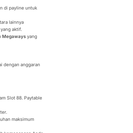
n di payline untuk
tara lainnya
ang aktif.
m
Megaways
yang
ai dengan anggaran
lam Slot 88. Paytable
ter.
ruhan maksimum