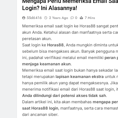
Mengapa Perlu Memeriksa Email Saa
Login? Ini Alasannya!
55d6416
2 Years Ago
0
7 Mins
Memeriksa email saat login ke Horas88 sangat pen
akun Anda. Ketahui alasan dan manfaatnya serta ca
peretasan akun.
Saat login ke
Horas88
, Anda mungkin diminta untu
sebelum bisa mengakses akun. Banyak pengguna 
ini, padahal verifikasi melalui email memiliki
peran 
menjaga keamanan akun
.
Memeriksa email saat login bukan hanya sekadar l
tetapi merupakan
lapisan keamanan ekstra
untuk 
hanya pemilik akun yang dapat mengaksesnya. Jika
menerima notifikasi email dari Horas88 saat login, 
Anda dilindungi dari potensi akses tidak sah
.
Dalam artikel ini, kita akan membahas
mengapa per
saat Horas88 login
, manfaatnya, serta cara memas
dari ancaman siber.