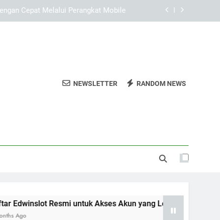
engan Cepat Melalui Perangkat Mobile
yang Lebih Stabil dan Mudah Dipahami
Akses yang Lebih Praktis dan Terarah
 untuk Akses Akun yang Lebih Stabil
NEWSLETTER
RANDOM NEWS
engan Cepat Melalui Perangkat Mobile
yang Lebih Stabil dan Mudah Dipahami
Akses yang Lebih Praktis dan Terarah
ot Resmi untuk Akses Akun yang Lebih Stabil dan Mudah Dipa