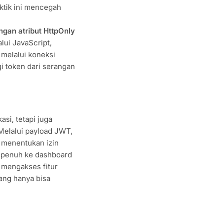
ktik ini mencegah
ngan atribut HttpOnly
lui JavaScript,
melalui koneksi
i token dari serangan
asi, tetapi juga
Melalui payload JWT,
 menentukan izin
s penuh ke dashboard
 mengakses fitur
ang hanya bisa