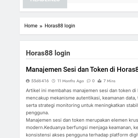
Home
Horas88 login
Horas88 login
Manajemen Sesi dan Token di Horas
55d6416
11 Months Ago
0
7 Mins
Artikel ini membahas manajemen sesi dan token di 
mencakup mekanisme autentikasi, keamanan data, 
serta strategi monitoring untuk meningkatkan stabi
pengguna.
Manajemen sesi dan token merupakan elemen krusi
modern.Keduanya berfungsi menjaga keamanan, ke
konsistensi akses pengguna terhadap platform digi