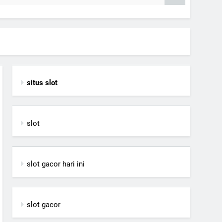
situs slot
slot
slot gacor hari ini
slot gacor