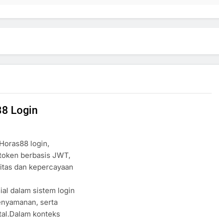
88 Login
Horas88 login,
token berbasis JWT,
litas dan kepercayaan
al dalam sistem login
nyamanan, serta
tal.Dalam konteks