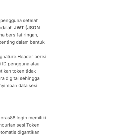
s pengguna setelah
 adalah
JWT (JSON
a bersifat ringan,
penting dalam bentuk
ignature.Header berisi
ti ID pengguna atau
tikan token tidak
ra digital sehingga
enyimpan data sesi
oras88 login memiliki
ncurian sesi.Token
otomatis digantikan