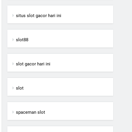
situs slot gacor hari ini
slot88
slot gacor hari ini
slot
spaceman slot