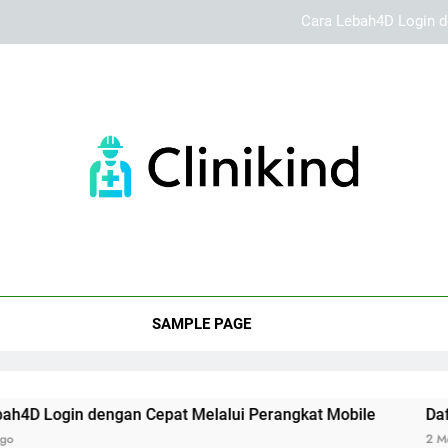
Cara Lebah4D Login d
Daftar Edwinslot Resmi untuk Akses Akun 
Daftar Lebah4D Resmi untuk Pengalaman 
Panduan Lengkap EDWINSLOT Login
Cara Lebah4D Login d
Daftar Edwinslot Resmi untuk Akses Akun 
nikind
ayanan Medis Profesional Di Clinikind.
Daftar Lebah4D Resmi untuk Pengalaman 
SAMPLE PAGE
dengan Cepat Melalui Perangkat Mobile
Daftar Edwinsl
2 Months Ago