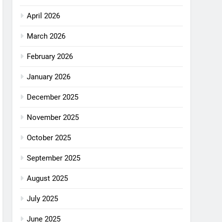
April 2026
March 2026
February 2026
January 2026
December 2025
November 2025
October 2025
September 2025
August 2025
July 2025
June 2025