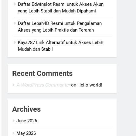
Daftar Edwinslot Resmi untuk Akses Akun
yang Lebih Stabil dan Mudah Dipahami
Daftar Lebah4D Resmi untuk Pengalaman
Akses yang Lebih Praktis dan Terarah
Kaya787 Link Alternatif untuk Akses Lebih
Mudah dan Stabil
Recent Comments
A WordPress Commenter
on
Hello world!
Archives
June 2026
May 2026