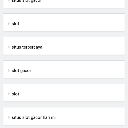
situs slot gacor
slot
situs terpercaya
slot gacor
slot
situs slot gacor hari ini