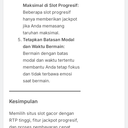
Maksimal di Slot Progresif:
Beberapa slot progresif
hanya memberikan jackpot
jika Anda memasang
taruhan maksimal.
Tetapkan Batasan Modal
dan Waktu Bermain:
Bermain dengan batas
modal dan waktu tertentu
membantu Anda tetap fokus
dan tidak terbawa emosi
saat bermain.
Kesimpulan
Memilih situs slot gacor dengan
RTP tinggi, fitur jackpot progresif,
dan proses pembayaran cepat