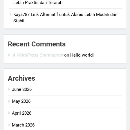
Lebih Praktis dan Terarah
Kaya787 Link Alternatif untuk Akses Lebih Mudah dan
Stabil
Recent Comments
A WordPress Commenter
on
Hello world!
Archives
June 2026
May 2026
April 2026
March 2026