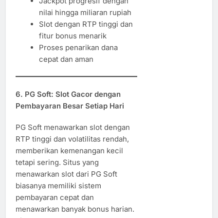
Jackpot progresif dengan
nilai hingga miliaran rupiah
Slot dengan RTP tinggi dan
fitur bonus menarik
Proses penarikan dana
cepat dan aman
6. PG Soft: Slot Gacor dengan
Pembayaran Besar Setiap Hari
PG Soft menawarkan slot dengan
RTP tinggi dan volatilitas rendah,
memberikan kemenangan kecil
tetapi sering. Situs yang
menawarkan slot dari PG Soft
biasanya memiliki sistem
pembayaran cepat dan
menawarkan banyak bonus harian.