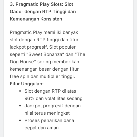
3. Pragmatic Play Slots: Slot
Gacor dengan RTP Tinggi dan
Kemenangan Konsisten
Pragmatic Play memiliki banyak
slot dengan RTP tinggi dan fitur
jackpot progresif. Slot populer
seperti “Sweet Bonanza” dan “The
Dog House” sering memberikan
kemenangan besar dengan fitur
free spin dan multiplier tinggi.
Fitur Unggulan:
Slot dengan RTP di atas
96% dan volatilitas sedang
Jackpot progresif dengan
nilai terus meningkat
Proses penarikan dana
cepat dan aman