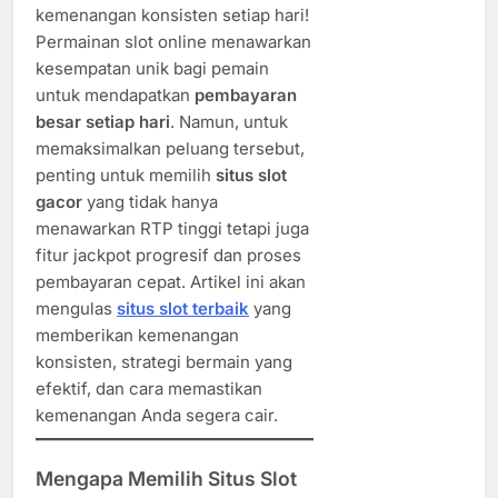
kemenangan konsisten setiap hari!
Permainan slot online menawarkan
kesempatan unik bagi pemain
untuk mendapatkan
pembayaran
besar setiap hari
. Namun, untuk
memaksimalkan peluang tersebut,
penting untuk memilih
situs slot
gacor
yang tidak hanya
menawarkan RTP tinggi tetapi juga
fitur jackpot progresif dan proses
pembayaran cepat. Artikel ini akan
mengulas
situs slot terbaik
yang
memberikan kemenangan
konsisten, strategi bermain yang
efektif, dan cara memastikan
kemenangan Anda segera cair.
Mengapa Memilih Situs Slot