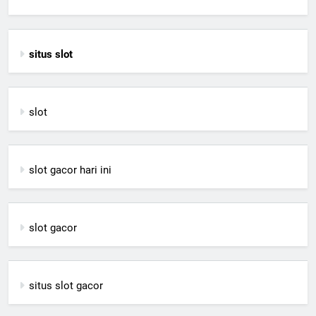
situs slot
slot
slot gacor hari ini
slot gacor
situs slot gacor