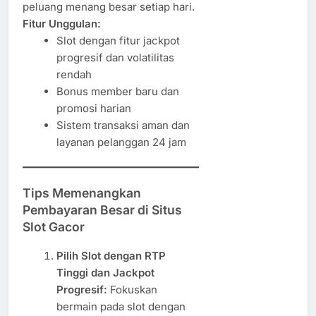
peluang menang besar setiap hari.
Fitur Unggulan:
Slot dengan fitur jackpot
progresif dan volatilitas
rendah
Bonus member baru dan
promosi harian
Sistem transaksi aman dan
layanan pelanggan 24 jam
Tips Memenangkan
Pembayaran Besar di Situs
Slot Gacor
Pilih Slot dengan RTP
Tinggi dan Jackpot
Progresif:
Fokuskan
bermain pada slot dengan