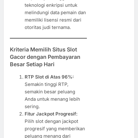
teknologi enkripsi untuk
melindungi data pemain dan
memiliki lisensi resmi dari
otoritas judi ternama.
Kriteria Memilih Situs Slot
Gacor dengan Pembayaran
Besar Setiap Hari
RTP Slot di Atas 96%:
Semakin tinggi RTP,
semakin besar peluang
Anda untuk menang lebih
sering.
Fitur Jackpot Progresif:
Pilih slot dengan jackpot
progresif yang memberikan
peluang menang dari