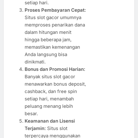
setiap hari.
Proses Pembayaran Cepat:
Situs slot gacor umumnya
memproses penarikan dana
dalam hitungan menit
hingga beberapa jam,
memastikan kemenangan
Anda langsung bisa
dinikmati.
Bonus dan Promosi Harian:
Banyak situs slot gacor
menawarkan bonus deposit,
cashback, dan free spin
setiap hari, menambah
peluang menang lebih
besar.
Keamanan dan Lisensi
Terjamin:
Situs slot
terpercaya menggunakan