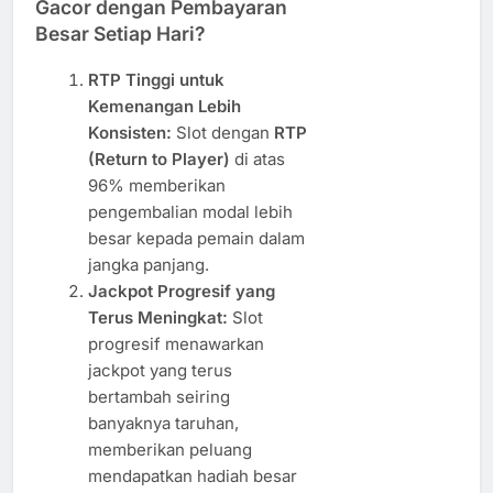
Gacor dengan Pembayaran
Besar Setiap Hari?
RTP Tinggi untuk
Kemenangan Lebih
Konsisten:
Slot dengan
RTP
(Return to Player)
di atas
96% memberikan
pengembalian modal lebih
besar kepada pemain dalam
jangka panjang.
Jackpot Progresif yang
Terus Meningkat:
Slot
progresif menawarkan
jackpot yang terus
bertambah seiring
banyaknya taruhan,
memberikan peluang
mendapatkan hadiah besar