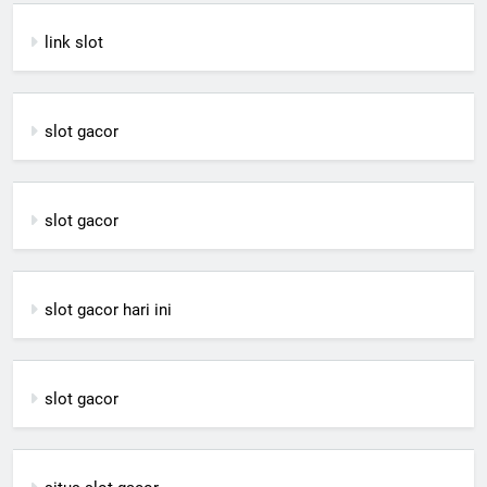
link slot
slot gacor
slot gacor
slot gacor hari ini
slot gacor