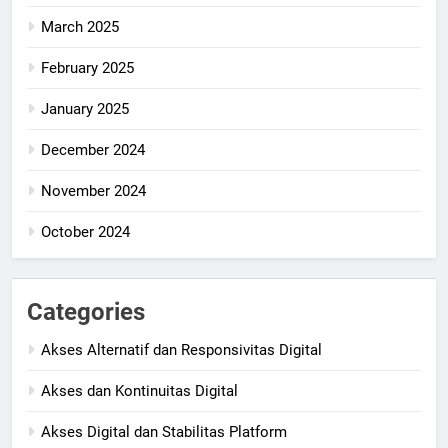
March 2025
February 2025
January 2025
December 2024
November 2024
October 2024
Categories
Akses Alternatif dan Responsivitas Digital
Akses dan Kontinuitas Digital
Akses Digital dan Stabilitas Platform