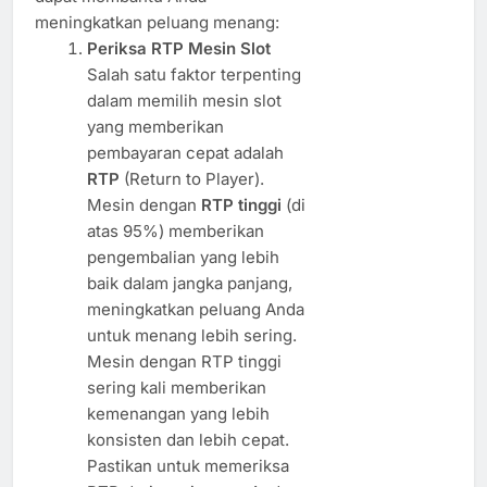
meningkatkan peluang menang:
Periksa RTP Mesin Slot
Salah satu faktor terpenting
dalam memilih mesin slot
yang memberikan
pembayaran cepat adalah
RTP
(Return to Player).
Mesin dengan
RTP tinggi
(di
atas 95%) memberikan
pengembalian yang lebih
baik dalam jangka panjang,
meningkatkan peluang Anda
untuk menang lebih sering.
Mesin dengan RTP tinggi
sering kali memberikan
kemenangan yang lebih
konsisten dan lebih cepat.
Pastikan untuk memeriksa