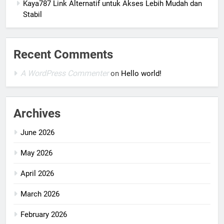
Kaya787 Link Alternatif untuk Akses Lebih Mudah dan
Stabil
Recent Comments
A WordPress Commenter
on
Hello world!
Archives
June 2026
May 2026
April 2026
March 2026
February 2026