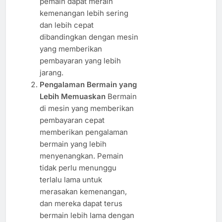
pemain dapat meraih
kemenangan lebih sering
dan lebih cepat
dibandingkan dengan mesin
yang memberikan
pembayaran yang lebih
jarang.
Pengalaman Bermain yang
Lebih Memuaskan
Bermain
di mesin yang memberikan
pembayaran cepat
memberikan pengalaman
bermain yang lebih
menyenangkan. Pemain
tidak perlu menunggu
terlalu lama untuk
merasakan kemenangan,
dan mereka dapat terus
bermain lebih lama dengan