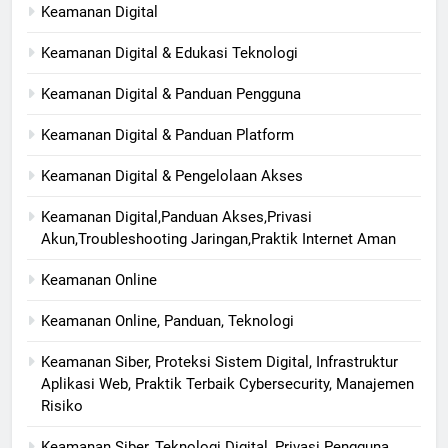
Keamanan Digital
Keamanan Digital & Edukasi Teknologi
Keamanan Digital & Panduan Pengguna
Keamanan Digital & Panduan Platform
Keamanan Digital & Pengelolaan Akses
Keamanan Digital,Panduan Akses,Privasi
Akun,Troubleshooting Jaringan,Praktik Internet Aman
Keamanan Online
Keamanan Online, Panduan, Teknologi
Keamanan Siber, Proteksi Sistem Digital, Infrastruktur
Aplikasi Web, Praktik Terbaik Cybersecurity, Manajemen
Risiko
Keamanan Siber, Teknologi Digital, Privasi Pengguna