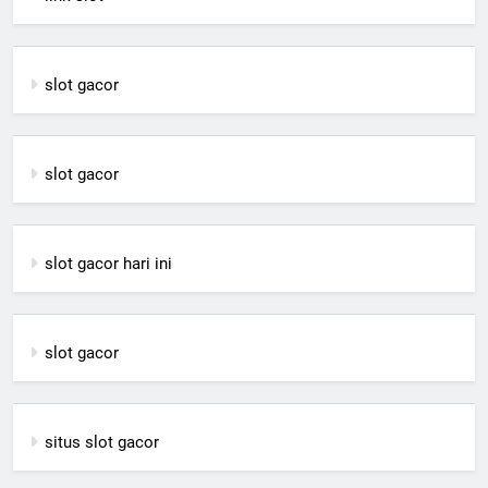
slot gacor
slot gacor
slot gacor hari ini
slot gacor
situs slot gacor