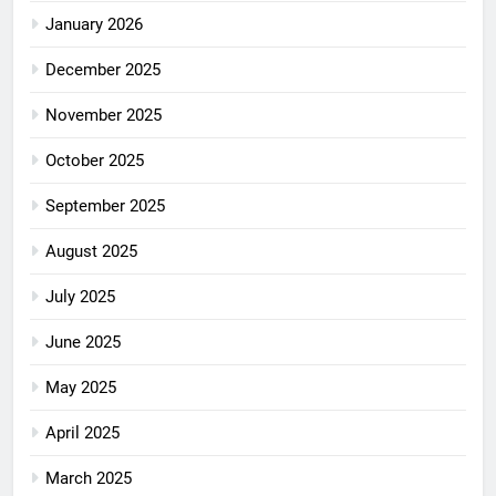
January 2026
December 2025
November 2025
October 2025
September 2025
August 2025
July 2025
June 2025
May 2025
April 2025
March 2025