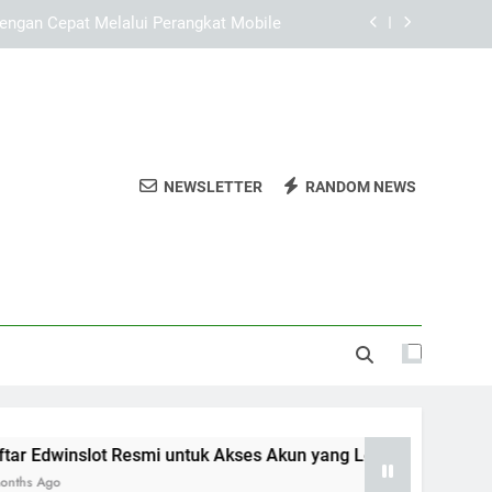
engan Cepat Melalui Perangkat Mobile
yang Lebih Stabil dan Mudah Dipahami
Akses yang Lebih Praktis dan Terarah
 untuk Akses Akun yang Lebih Stabil
NEWSLETTER
RANDOM NEWS
engan Cepat Melalui Perangkat Mobile
yang Lebih Stabil dan Mudah Dipahami
Akses yang Lebih Praktis dan Terarah
ot Resmi untuk Akses Akun yang Lebih Stabil dan Mudah Dipa