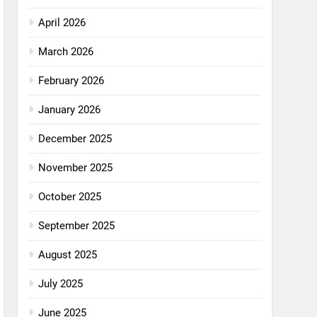
April 2026
March 2026
February 2026
January 2026
December 2025
November 2025
October 2025
September 2025
August 2025
July 2025
June 2025