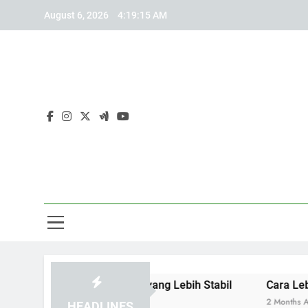
Skip
August 6, 2026
4:19:16 AM
to
content
Cli
Dapatkan L
tuk Akses Akun yang Lebih Stabil
Cara Lebah4D Login 
2 Months Ago
HEADLINES