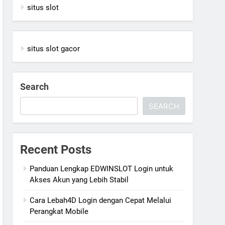
situs slot
situs slot gacor
Search
SEARCH
Recent Posts
Panduan Lengkap EDWINSLOT Login untuk
Akses Akun yang Lebih Stabil
Cara Lebah4D Login dengan Cepat Melalui
Perangkat Mobile