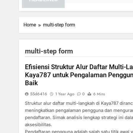
Home
multi-step form
multi-step form
Efisiensi Struktur Alur Daftar Multi-L
Kaya787 untuk Pengalaman Penggun
Baik
55d6416
1 Year Ago
0
6 Mins
Struktur alur daftar multi-langkah di Kaya787 diran
meningkatkan pengalaman pengguna dan mengura
pendaftaran. Simak analisis lengkap strategi ini d
aksesibilitas.
Pendaftaran pengguna adalah salah satu titik awal 