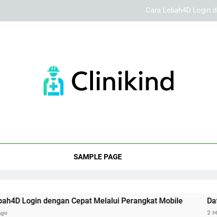
Cara Lebah4D Login d
Daftar Edwinslot Resmi untuk Akses Akun 
Daftar Lebah4D Resmi untuk Pengalaman 
Panduan Lengkap EDWINSLOT Login
Cara Lebah4D Login d
Daftar Edwinslot Resmi untuk Akses Akun 
nikind
ayanan Medis Profesional Di Clinikind.
Daftar Lebah4D Resmi untuk Pengalaman 
SAMPLE PAGE
dengan Cepat Melalui Perangkat Mobile
Daftar Edwinsl
2 Months Ago