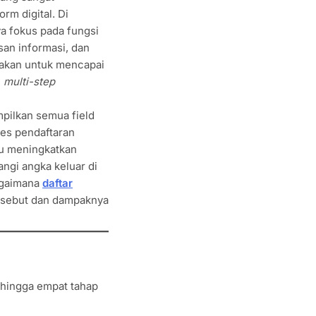
rm digital. Di
ya fokus pada fungsi
san informasi, dan
nakan untuk mencapai
u
multi-step
pilkan semua field
es pendaftaran
pu meningkatkan
ngi angka keluar di
bagaimana
daftar
ersebut dan dampaknya
 hingga empat tahap