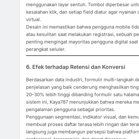
menggunakan layar sentuh. Tombol diperbesar unt
kesalahan klik, dan setiap field diatur agar nyaman 
virtual.
Desain ini memastikan bahwa pengguna mobile tid
atau kesulitan saat melakukan registrasi, sebuah 
penting mengingat mayoritas pengguna digital saa
perangkat seluler.
6.
Efek terhadap Retensi dan Konversi
Berdasarkan data industri, formulir multi-langkah 
penjelasan yang baik cenderung menghasilkan ting
20–30% lebih tinggi dibanding formulir satu hala
sistem ini, Kaya787 menunjukkan bahwa mereka 
pengalaman pengguna sebagai prioritas.
Penggunaan segmentasi, indikator visual, dan kem
membuat proses daftar terasa lebih ringan dan terar
langsung juga membangun persepsi bahwa platfor