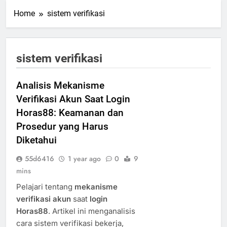
Home
sistem verifikasi
sistem verifikasi
Analisis Mekanisme
Verifikasi Akun Saat Login
Horas88: Keamanan dan
Prosedur yang Harus
Diketahui
55d6416
1 year ago
0
9
mins
Pelajari tentang
mekanisme
verifikasi akun
saat
login
Horas88
. Artikel ini menganalisis
cara sistem verifikasi bekerja,