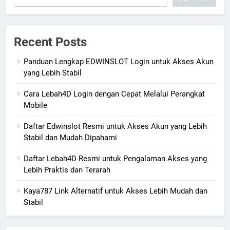
Recent Posts
Panduan Lengkap EDWINSLOT Login untuk Akses Akun
yang Lebih Stabil
Cara Lebah4D Login dengan Cepat Melalui Perangkat
Mobile
Daftar Edwinslot Resmi untuk Akses Akun yang Lebih
Stabil dan Mudah Dipahami
Daftar Lebah4D Resmi untuk Pengalaman Akses yang
Lebih Praktis dan Terarah
Kaya787 Link Alternatif untuk Akses Lebih Mudah dan
Stabil