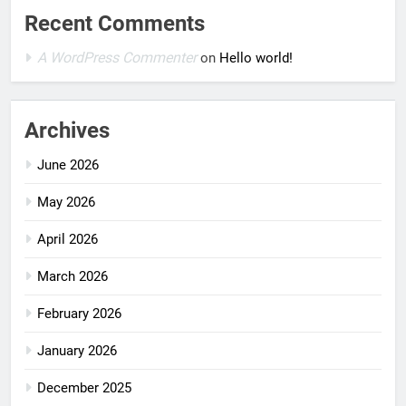
Recent Comments
A WordPress Commenter
on
Hello world!
Archives
June 2026
May 2026
April 2026
March 2026
February 2026
January 2026
December 2025