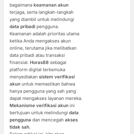
bagaimana
keamanan akun
terjaga, serta langkah-langkah
yang diambil untuk melindungi
data pribadi
pengguna.
Keamanan adalah prioritas utama
ketika Anda mengakses akun
online, terutama jika melibatkan
data pribadi atau transaksi
finansial.
Horas88
sebagai
platform digital terkemuka
menyediakan
sistem verifikasi
akun
untuk memastikan bahwa
hanya pengguna yang sah yang
dapat mengakses layanan mereka.
Mekanisme verifikasi akun
ini
bertujuan untuk melindungi
data
pengguna
dan mencegah
akses
tidak sah
.