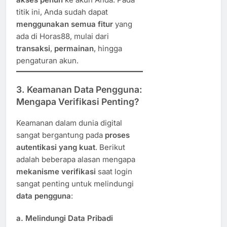
titik ini, Anda sudah dapat
menggunakan semua fitur
yang
ada di Horas88, mulai dari
transaksi
,
permainan
, hingga
pengaturan akun.
3.
Keamanan Data Pengguna:
Mengapa Verifikasi Penting?
Keamanan dalam dunia digital
sangat bergantung pada
proses
autentikasi yang kuat
. Berikut
adalah beberapa alasan mengapa
mekanisme verifikasi
saat login
sangat penting untuk melindungi
data pengguna
:
a.
Melindungi Data Pribadi