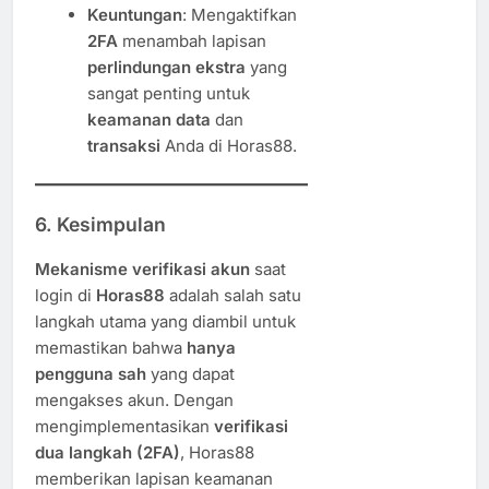
Keuntungan
: Mengaktifkan
2FA
menambah lapisan
perlindungan ekstra
yang
sangat penting untuk
keamanan data
dan
transaksi
Anda di Horas88.
6.
Kesimpulan
Mekanisme verifikasi akun
saat
login di
Horas88
adalah salah satu
langkah utama yang diambil untuk
memastikan bahwa
hanya
pengguna sah
yang dapat
mengakses akun. Dengan
mengimplementasikan
verifikasi
dua langkah (2FA)
, Horas88
memberikan lapisan keamanan