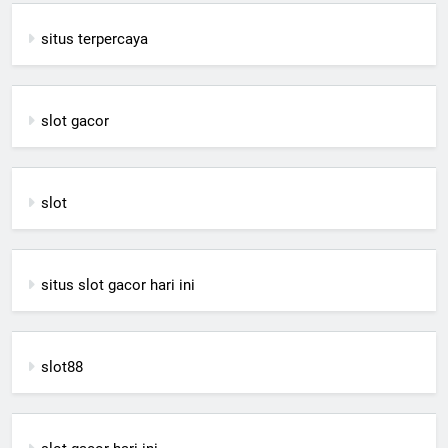
situs terpercaya
slot gacor
slot
situs slot gacor hari ini
slot88