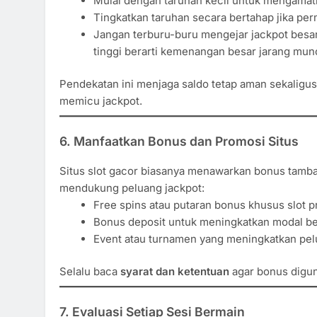
Mulai dengan taruhan kecil untuk mengamati
Tingkatkan taruhan secara bertahap jika perm
Jangan terburu-buru mengejar jackpot besar, 
tinggi berarti kemenangan besar jarang mun
Pendekatan ini menjaga saldo tetap aman sekaligu
memicu jackpot.
6. Manfaatkan Bonus dan Promosi Situs
Situs slot gacor biasanya menawarkan bonus tamb
mendukung peluang jackpot:
Free spins atau putaran bonus khusus slot pr
Bonus deposit untuk meningkatkan modal be
Event atau turnamen yang meningkatkan pel
Selalu baca
syarat dan ketentuan
agar bonus digun
7. Evaluasi Setiap Sesi Bermain