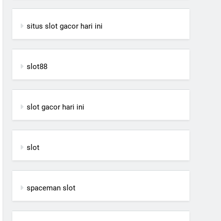
situs slot gacor hari ini
slot88
slot gacor hari ini
slot
spaceman slot