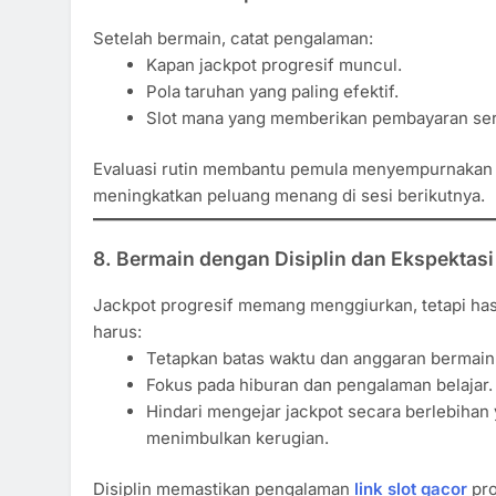
Setelah bermain, catat pengalaman:
Kapan jackpot progresif muncul.
Pola taruhan yang paling efektif.
Slot mana yang memberikan pembayaran seri
Evaluasi rutin membantu pemula menyempurnakan s
meningkatkan peluang menang di sesi berikutnya.
8. Bermain dengan Disiplin dan Ekspektasi 
Jackpot progresif memang menggiurkan, tetapi hasi
harus:
Tetapkan batas waktu dan anggaran bermain
Fokus pada hiburan dan pengalaman belajar.
Hindari mengejar jackpot secara berlebihan 
menimbulkan kerugian.
Disiplin memastikan pengalaman
link slot gacor
pro