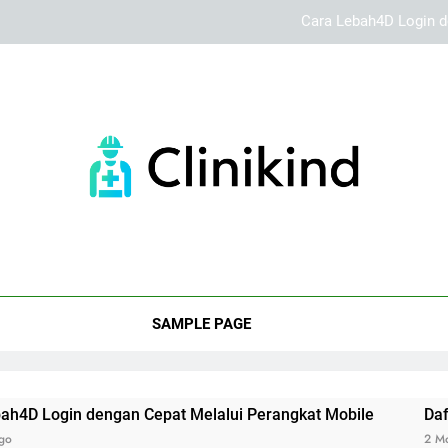
Cara Lebah4D Login d
Daftar Edwinslot Resmi untuk Akses Akun 
Daftar Lebah4D Resmi untuk Pengalaman 
Panduan Lengkap EDWINSLOT Login
Cara Lebah4D Login d
Daftar Edwinslot Resmi untuk Akses Akun 
nikind
ayanan Medis Profesional Di Clinikind.
Daftar Lebah4D Resmi untuk Pengalaman 
SAMPLE PAGE
in dengan Cepat Melalui Perangkat Mobile
Daftar Edwi
2 Months Ago