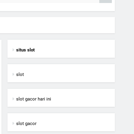
situs slot
slot
slot gacor hari ini
slot gacor