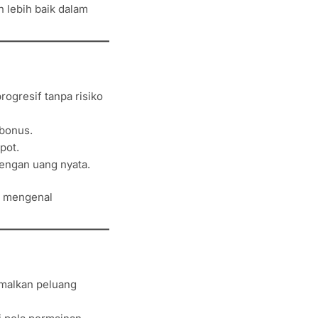
 lebih baik dalam
gresif tanpa risiko
 bonus.
pot.
engan uang nyata.
n mengenal
malkan peluang