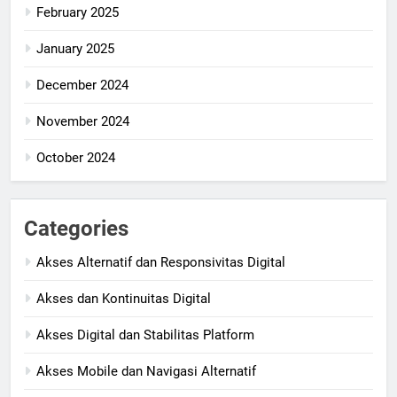
February 2025
January 2025
December 2024
November 2024
October 2024
Categories
Akses Alternatif dan Responsivitas Digital
Akses dan Kontinuitas Digital
Akses Digital dan Stabilitas Platform
Akses Mobile dan Navigasi Alternatif