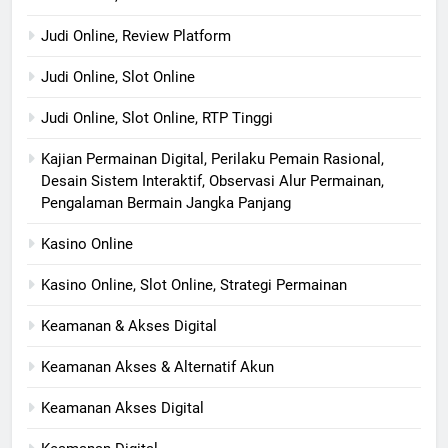
Judi Online, Review Platform
Judi Online, Slot Online
Judi Online, Slot Online, RTP Tinggi
Kajian Permainan Digital, Perilaku Pemain Rasional,
Desain Sistem Interaktif, Observasi Alur Permainan,
Pengalaman Bermain Jangka Panjang
Kasino Online
Kasino Online, Slot Online, Strategi Permainan
Keamanan & Akses Digital
Keamanan Akses & Alternatif Akun
Keamanan Akses Digital