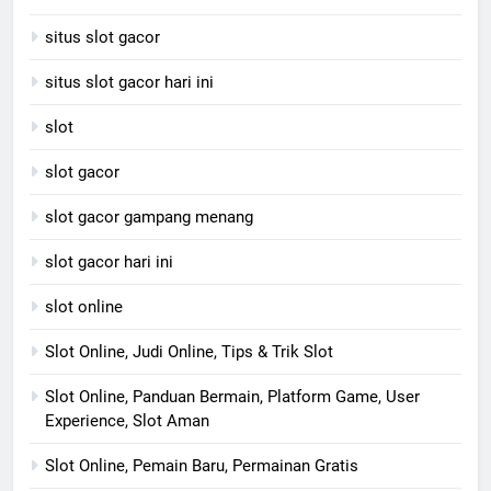
situs slot gacor
situs slot gacor hari ini
slot
slot gacor
slot gacor gampang menang
slot gacor hari ini
slot online
Slot Online, Judi Online, Tips & Trik Slot
Slot Online, Panduan Bermain, Platform Game, User
Experience, Slot Aman
Slot Online, Pemain Baru, Permainan Gratis