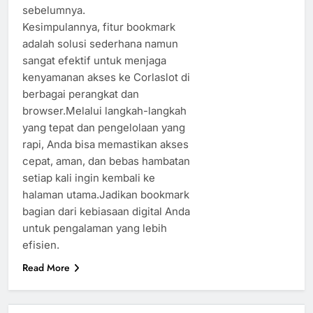
sebelumnya.
Kesimpulannya, fitur bookmark
adalah solusi sederhana namun
sangat efektif untuk menjaga
kenyamanan akses ke Corlaslot di
berbagai perangkat dan
browser.Melalui langkah-langkah
yang tepat dan pengelolaan yang
rapi, Anda bisa memastikan akses
cepat, aman, dan bebas hambatan
setiap kali ingin kembali ke
halaman utama.Jadikan bookmark
bagian dari kebiasaan digital Anda
untuk pengalaman yang lebih
efisien.
Read More