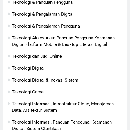
Teknologi & Panduan Pengguna
Teknologi & Pengalaman Digital
Teknologi & Pengalaman Pengguna
Teknologi Akses Akun Panduan Pengguna Keamanan
Digital Platform Mobile & Desktop Literasi Digital
Teknologi dan Judi Online
Teknologi Digital
Teknologi Digital & Inovasi Sistem
Teknologi Game
Teknologi Informasi, Infrastruktur Cloud, Manajemen
Data, Arsitektur Sistem
Teknologi Informasi, Panduan Pengguna, Keamanan
Digital, Sistem Otentikasi