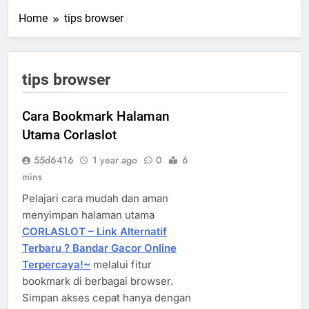
Home
tips browser
tips browser
Cara Bookmark Halaman
Utama Corlaslot
55d6416
1 year ago
0
6
mins
Pelajari cara mudah dan aman
menyimpan halaman utama
CORLASLOT – Link Alternatif
Terbaru ? Bandar Gacor Online
Terpercaya!~
melalui fitur
bookmark di berbagai browser.
Simpan akses cepat hanya dengan