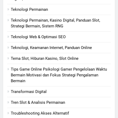
Teknologi Permainan
Teknologi Permainan, Kasino Digital, Panduan Slot,
Strategi Bermain, Sistem RNG
Teknologi Web & Optimasi SEO
Teknologi, Keamanan Internet, Panduan Online
Tema Slot, Hiburan Kasino, Slot Online
Tips Game Online Psikologi Gamer Pengelolaan Waktu
Bermain Motivasi dan Fokus Strategi Pengalaman
Bermain
Transformasi Digital
Tren Slot & Analisis Permainan
Troubleshooting Akses Alternatif