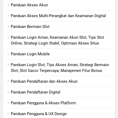
Panduan Akses Akun
Panduan Akses Multi-Perangkat dan Keamanan Digital
Panduan Bermain Slot
Panduan Login Aman, Keamanan Akun Slot, Tips Slot
Online, Strategi Login Stabil, Optimasi Akses Situs
Panduan Login Mobile
Panduan Login Slot, Tips Akses Aman, Strategi Bermain
Slot, Slot Gacor Terpercaya, Manajemen Fitur Bonus
Panduan Pendaftaran dan Akses Akun
Panduan Pendaftaran Digital
Panduan Pengguna & Akses Platform
Panduan Pengguna & UX Design