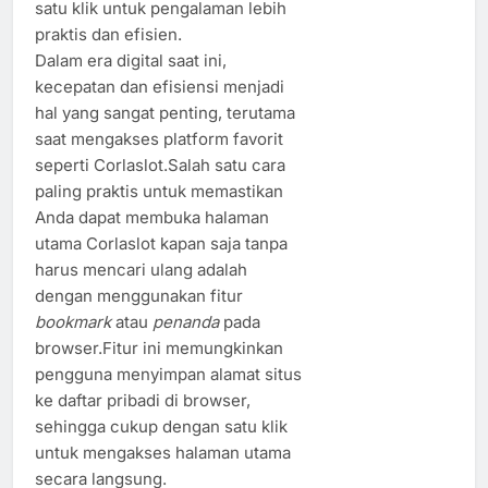
satu klik untuk pengalaman lebih
praktis dan efisien.
Dalam era digital saat ini,
kecepatan dan efisiensi menjadi
hal yang sangat penting, terutama
saat mengakses platform favorit
seperti Corlaslot.Salah satu cara
paling praktis untuk memastikan
Anda dapat membuka halaman
utama Corlaslot kapan saja tanpa
harus mencari ulang adalah
dengan menggunakan fitur
bookmark
atau
penanda
pada
browser.Fitur ini memungkinkan
pengguna menyimpan alamat situs
ke daftar pribadi di browser,
sehingga cukup dengan satu klik
untuk mengakses halaman utama
secara langsung.