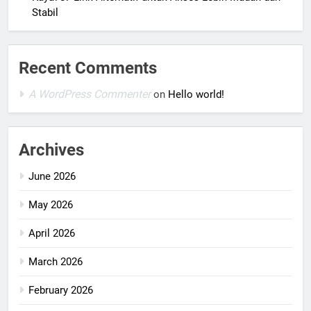
Stabil
Recent Comments
A WordPress Commenter
on
Hello world!
Archives
June 2026
May 2026
April 2026
March 2026
February 2026