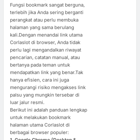
Fungsi bookmark sangat berguna,
terlebih jika Anda sering berganti
perangkat atau perlu membuka
halaman yang sama berulang
kali.Dengan menandai link utama
Corlaslot di browser, Anda tidak
perlu lagi mengandalkan riwayat
pencarian, catatan manual, atau
bertanya pada teman untuk
mendapatkan link yang benar.Tak
hanya efisien, cara ini juga
mengurangi risiko mengakses link
palsu yang mungkin tersebar di
luar jalur resmi.
Berikut ini adalah panduan lengkap
untuk melakukan bookmark
halaman utama Corlaslot di
berbagai browser populer:
1. Google Chrome (Desktop &