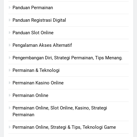
Panduan Permainan
Panduan Registrasi Digital
Panduan Slot Online
Pengalaman Akses Alternatif
Pengembangan Diri, Strategi Permainan, Tips Menang.
Permainan & Teknologi
Permainan Kasino Online
Permainan Online
Permainan Online, Slot Online, Kasino, Strategi
Permainan
Permainan Online, Strategi & Tips, Teknologi Game