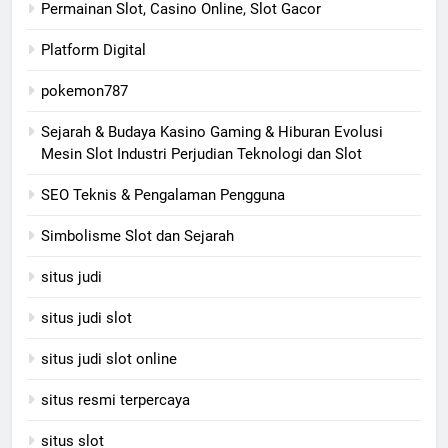
Permainan Slot, Casino Online, Slot Gacor
Platform Digital
pokemon787
Sejarah & Budaya Kasino Gaming & Hiburan Evolusi
Mesin Slot Industri Perjudian Teknologi dan Slot
SEO Teknis & Pengalaman Pengguna
Simbolisme Slot dan Sejarah
situs judi
situs judi slot
situs judi slot online
situs resmi terpercaya
situs slot