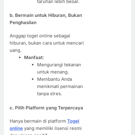
taruhan lebih besar.
b. Bermain untuk Hiburan, Bukan
Penghasilan
Anggap togel online sebagai
hiburan, bukan cara untuk mencari
uang.
Manfaat:
Mengurangi tekanan
untuk menang.
Membantu Anda
menikmati permainan
tanpa stres.
c. Pilih Platform yang Terpercaya
Hanya bermain di platform
Togel
online
yang memiliki lisensi resmi