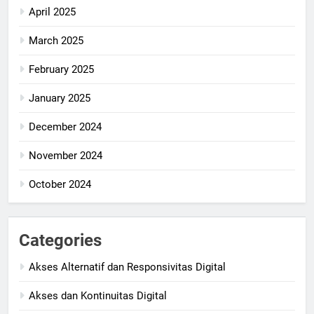
April 2025
March 2025
February 2025
January 2025
December 2024
November 2024
October 2024
Categories
Akses Alternatif dan Responsivitas Digital
Akses dan Kontinuitas Digital