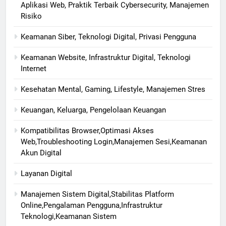
Aplikasi Web, Praktik Terbaik Cybersecurity, Manajemen
Risiko
Keamanan Siber, Teknologi Digital, Privasi Pengguna
Keamanan Website, Infrastruktur Digital, Teknologi
Internet
Kesehatan Mental, Gaming, Lifestyle, Manajemen Stres
Keuangan, Keluarga, Pengelolaan Keuangan
Kompatibilitas Browser,Optimasi Akses
Web,Troubleshooting Login,Manajemen Sesi,Keamanan
Akun Digital
Layanan Digital
Manajemen Sistem Digital,Stabilitas Platform
Online,Pengalaman Pengguna,Infrastruktur
Teknologi,Keamanan Sistem