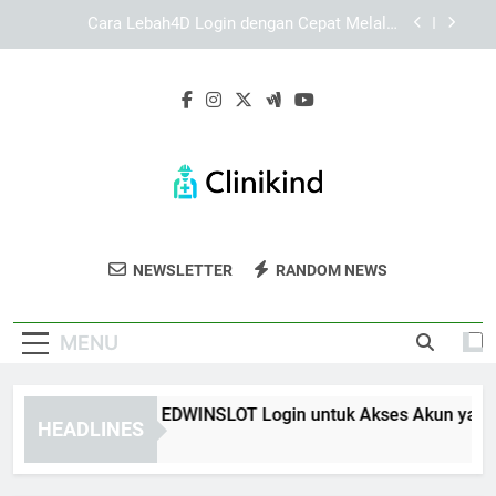
Skip
Daftar Edwinslot Resmi untuk Akses Akun yang
to
Lebih Stabil dan Mudah Dipahami
content
Daftar Lebah4D Resmi untuk Pengalaman Akses
yang Lebih Praktis dan Terarah
Panduan Lengkap EDWINSLOT Login untuk Akses
Akun yang Lebih Stabil
Cara Lebah4D Login dengan Cepat Melalui
Perangkat Mobile
Daftar Edwinslot Resmi untuk Akses Akun yang
Lebih Stabil dan Mudah Dipahami
Clinikind
Dapatkan Layanan Medis Profesional Di
Daftar Lebah4D Resmi untuk Pengalaman Akses
NEWSLETTER
RANDOM NEWS
yang Lebih Praktis dan Terarah
Clinikind.
MENU
nduan Lengkap EDWINSLOT Login untuk Akses Akun yang Lebi
HEADLINES
Months Ago