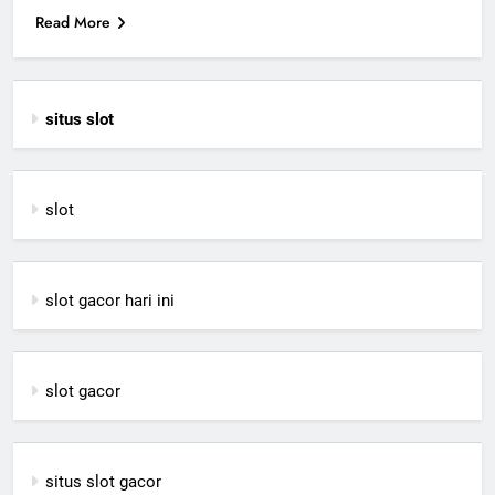
Read More
situs slot
slot
slot gacor hari ini
slot gacor
situs slot gacor