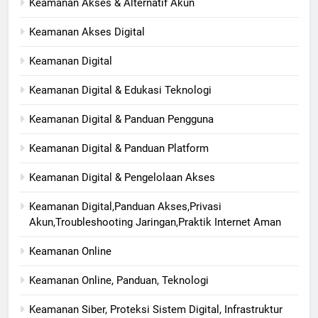
Keamanan Akses & Alternatif Akun
Keamanan Akses Digital
Keamanan Digital
Keamanan Digital & Edukasi Teknologi
Keamanan Digital & Panduan Pengguna
Keamanan Digital & Panduan Platform
Keamanan Digital & Pengelolaan Akses
Keamanan Digital,Panduan Akses,Privasi
Akun,Troubleshooting Jaringan,Praktik Internet Aman
Keamanan Online
Keamanan Online, Panduan, Teknologi
Keamanan Siber, Proteksi Sistem Digital, Infrastruktur