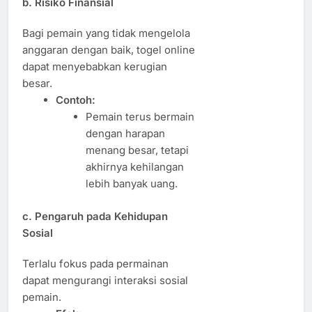
b. Risiko Finansial
Bagi pemain yang tidak mengelola
anggaran dengan baik, togel online
dapat menyebabkan kerugian
besar.
Contoh:
Pemain terus bermain
dengan harapan
menang besar, tetapi
akhirnya kehilangan
lebih banyak uang.
c. Pengaruh pada Kehidupan
Sosial
Terlalu fokus pada permainan
dapat mengurangi interaksi sosial
pemain.