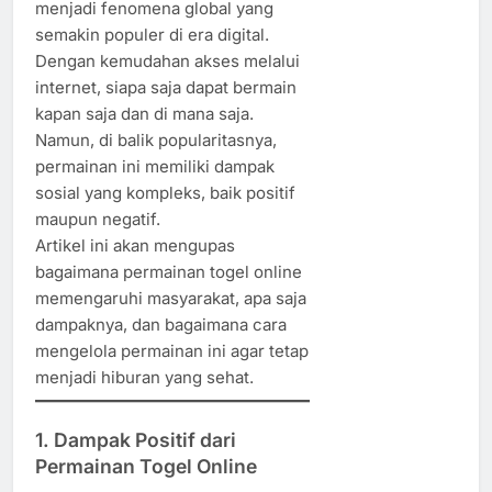
menjadi fenomena global yang
semakin populer di era digital.
Dengan kemudahan akses melalui
internet, siapa saja dapat bermain
kapan saja dan di mana saja.
Namun, di balik popularitasnya,
permainan ini memiliki dampak
sosial yang kompleks, baik positif
maupun negatif.
Artikel ini akan mengupas
bagaimana permainan togel online
memengaruhi masyarakat, apa saja
dampaknya, dan bagaimana cara
mengelola permainan ini agar tetap
menjadi hiburan yang sehat.
1. Dampak Positif dari
Permainan Togel Online