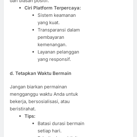
dan ulasan positif.
Ciri Platform Terpercaya:
Sistem keamanan
yang kuat.
Transparansi dalam
pembayaran
kemenangan.
Layanan pelanggan
yang responsif.
d. Tetapkan Waktu Bermain
Jangan biarkan permainan
mengganggu waktu Anda untuk
bekerja, bersosialisasi, atau
beristirahat.
Tips:
Batasi durasi bermain
setiap hari.