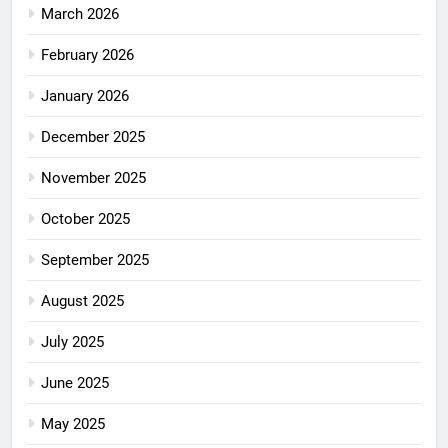
March 2026
February 2026
January 2026
December 2025
November 2025
October 2025
September 2025
August 2025
July 2025
June 2025
May 2025