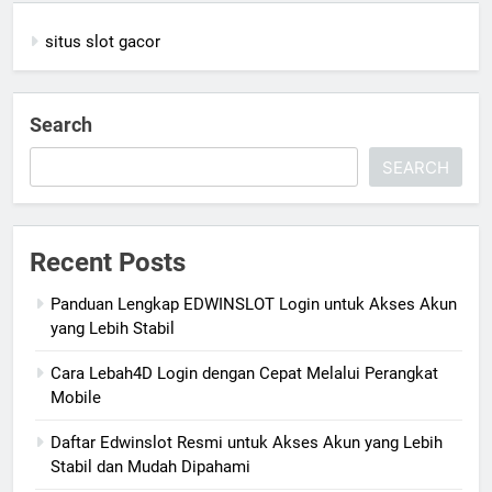
situs slot gacor
Search
SEARCH
Recent Posts
Panduan Lengkap EDWINSLOT Login untuk Akses Akun
yang Lebih Stabil
Cara Lebah4D Login dengan Cepat Melalui Perangkat
Mobile
Daftar Edwinslot Resmi untuk Akses Akun yang Lebih
Stabil dan Mudah Dipahami