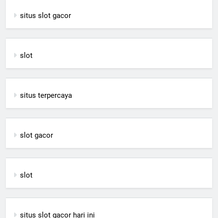
situs slot gacor
slot
situs terpercaya
slot gacor
slot
situs slot gacor hari ini