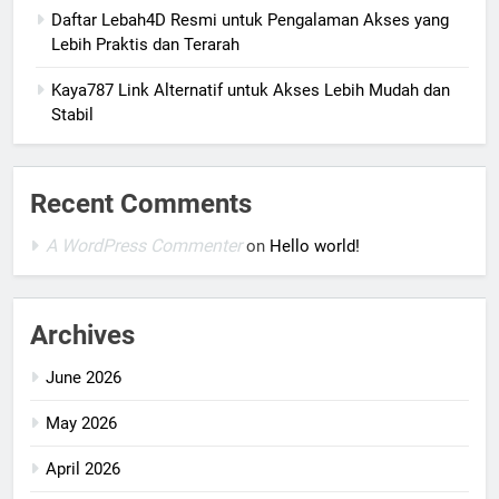
Daftar Lebah4D Resmi untuk Pengalaman Akses yang
Lebih Praktis dan Terarah
Kaya787 Link Alternatif untuk Akses Lebih Mudah dan
Stabil
Recent Comments
A WordPress Commenter
on
Hello world!
Archives
June 2026
May 2026
April 2026