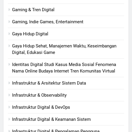
Gaming & Tren Digital
Gaming, Indie Games, Entertainment
Gaya Hidup Digital
Gaya Hidup Sehat, Manajemen Waktu, Keseimbangan
Digital, Edukasi Game
Identitas Digital Studi Kasus Media Sosial Fenomena
Nama Online Budaya Internet Tren Komunitas Virtual
Infrastruktur & Arsitektur Sistem Data
Infrastruktur & Observability
Infrastruktur Digital & DevOps
Infrastruktur Digital & Keamanan Sistem
Infrastruktur Digital & Pengalaman Pengguna