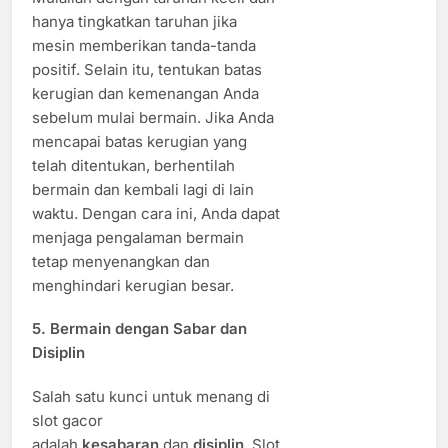
hanya tingkatkan taruhan jika
mesin memberikan tanda-tanda
positif. Selain itu, tentukan batas
kerugian dan kemenangan Anda
sebelum mulai bermain. Jika Anda
mencapai batas kerugian yang
telah ditentukan, berhentilah
bermain dan kembali lagi di lain
waktu. Dengan cara ini, Anda dapat
menjaga pengalaman bermain
tetap menyenangkan dan
menghindari kerugian besar.
5.
Bermain dengan Sabar dan
Disiplin
Salah satu kunci untuk menang di
slot gacor
adalah
kesabaran
dan
disiplin
. Slot