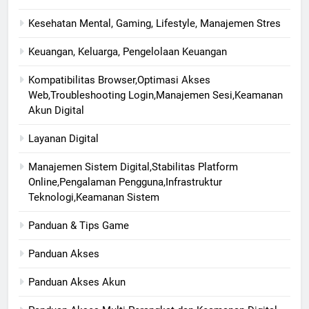
Kesehatan Mental, Gaming, Lifestyle, Manajemen Stres
Keuangan, Keluarga, Pengelolaan Keuangan
Kompatibilitas Browser,Optimasi Akses
Web,Troubleshooting Login,Manajemen Sesi,Keamanan
Akun Digital
Layanan Digital
Manajemen Sistem Digital,Stabilitas Platform
Online,Pengalaman Pengguna,Infrastruktur
Teknologi,Keamanan Sistem
Panduan & Tips Game
Panduan Akses
Panduan Akses Akun