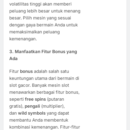
volatilitas tinggi akan memberi
peluang lebih besar untuk menang
besar. Pilih mesin yang sesuai
dengan gaya bermain Anda untuk
memaksimalkan peluang
kemenangan.
3.
Manfaatkan Fitur Bonus yang
Ada
Fitur
bonus
adalah salah satu
keuntungan utama dari bermain di
slot gacor. Banyak mesin slot
menawarkan berbagai fitur bonus,
seperti
free spins
(putaran
gratis),
pengali
(multiplier),
dan
wild symbols
yang dapat
membantu Anda membentuk
kombinasi kemenangan. Fitur-fitur