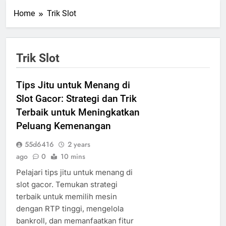
Home
Trik Slot
Trik Slot
Tips Jitu untuk Menang di
Slot Gacor: Strategi dan Trik
Terbaik untuk Meningkatkan
Peluang Kemenangan
55d6416
2 years
ago
0
10 mins
Pelajari tips jitu untuk menang di
slot gacor. Temukan strategi
terbaik untuk memilih mesin
dengan RTP tinggi, mengelola
bankroll, dan memanfaatkan fitur