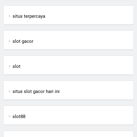
situs terpercaya
slot gacor
slot
situs slot gacor hari ini
slot88