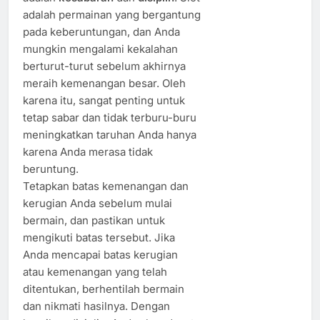
adalah permainan yang bergantung
pada keberuntungan, dan Anda
mungkin mengalami kekalahan
berturut-turut sebelum akhirnya
meraih kemenangan besar. Oleh
karena itu, sangat penting untuk
tetap sabar dan tidak terburu-buru
meningkatkan taruhan Anda hanya
karena Anda merasa tidak
beruntung.
Tetapkan batas kemenangan dan
kerugian Anda sebelum mulai
bermain, dan pastikan untuk
mengikuti batas tersebut. Jika
Anda mencapai batas kerugian
atau kemenangan yang telah
ditentukan, berhentilah bermain
dan nikmati hasilnya. Dengan