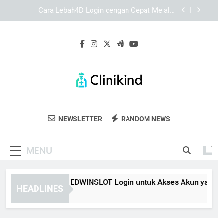
Skip
Daftar Edwinslot Resmi untuk Akses Akun yang
to
Lebih Stabil dan Mudah Dipahami
content
Daftar Lebah4D Resmi untuk Pengalaman Akses
yang Lebih Praktis dan Terarah
Panduan Lengkap EDWINSLOT Login untuk Akses
Akun yang Lebih Stabil
Cara Lebah4D Login dengan Cepat Melalui
Perangkat Mobile
Daftar Edwinslot Resmi untuk Akses Akun yang
Lebih Stabil dan Mudah Dipahami
Clinikind
Dapatkan Layanan Medis Profesional Di
Daftar Lebah4D Resmi untuk Pengalaman Akses
NEWSLETTER
RANDOM NEWS
yang Lebih Praktis dan Terarah
Clinikind.
MENU
nduan Lengkap EDWINSLOT Login untuk Akses Akun yang Lebi
HEADLINES
onth Ago