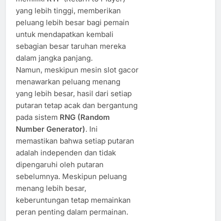
yang lebih tinggi, memberikan
peluang lebih besar bagi pemain
untuk mendapatkan kembali
sebagian besar taruhan mereka
dalam jangka panjang.
Namun, meskipun mesin slot gacor
menawarkan peluang menang
yang lebih besar, hasil dari setiap
putaran tetap acak dan bergantung
pada sistem
RNG (Random
Number Generator)
. Ini
memastikan bahwa setiap putaran
adalah independen dan tidak
dipengaruhi oleh putaran
sebelumnya. Meskipun peluang
menang lebih besar,
keberuntungan tetap memainkan
peran penting dalam permainan.