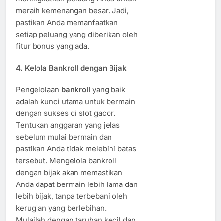
meraih kemenangan besar. Jadi,
pastikan Anda memanfaatkan
setiap peluang yang diberikan oleh
fitur bonus yang ada.
4.
Kelola Bankroll dengan Bijak
Pengelolaan
bankroll
yang baik
adalah kunci utama untuk bermain
dengan sukses di slot gacor.
Tentukan anggaran yang jelas
sebelum mulai bermain dan
pastikan Anda tidak melebihi batas
tersebut. Mengelola bankroll
dengan bijak akan memastikan
Anda dapat bermain lebih lama dan
lebih bijak, tanpa terbebani oleh
kerugian yang berlebihan.
Mulailah dengan taruhan kecil dan