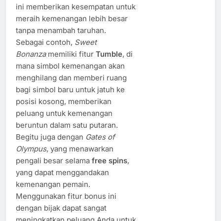
ini memberikan kesempatan untuk
meraih kemenangan lebih besar
tanpa menambah taruhan.
Sebagai contoh,
Sweet
Bonanza
memiliki fitur
Tumble
, di
mana simbol kemenangan akan
menghilang dan memberi ruang
bagi simbol baru untuk jatuh ke
posisi kosong, memberikan
peluang untuk kemenangan
beruntun dalam satu putaran.
Begitu juga dengan
Gates of
Olympus
, yang menawarkan
pengali besar selama
free spins
,
yang dapat menggandakan
kemenangan pemain.
Menggunakan fitur bonus ini
dengan bijak dapat sangat
meningkatkan peluang Anda untuk