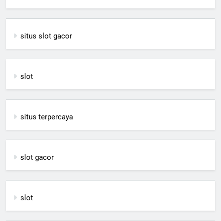
situs slot gacor
slot
situs terpercaya
slot gacor
slot