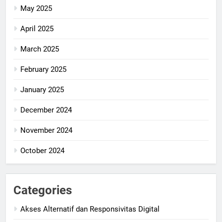
May 2025
April 2025
March 2025
February 2025
January 2025
December 2024
November 2024
October 2024
Categories
Akses Alternatif dan Responsivitas Digital