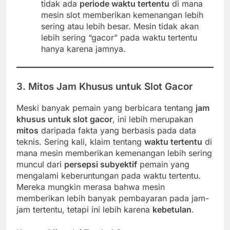
tidak ada
periode waktu tertentu
di mana
mesin slot memberikan kemenangan lebih
sering atau lebih besar. Mesin tidak akan
lebih sering “gacor” pada waktu tertentu
hanya karena jamnya.
3.
Mitos Jam Khusus untuk Slot Gacor
Meski banyak pemain yang berbicara tentang
jam
khusus untuk slot gacor
, ini lebih merupakan
mitos
daripada fakta yang berbasis pada data
teknis. Sering kali, klaim tentang
waktu tertentu
di
mana mesin memberikan kemenangan lebih sering
muncul dari
persepsi subyektif
pemain yang
mengalami keberuntungan pada waktu tertentu.
Mereka mungkin merasa bahwa mesin
memberikan lebih banyak pembayaran pada jam-
jam tertentu, tetapi ini lebih karena
kebetulan
.