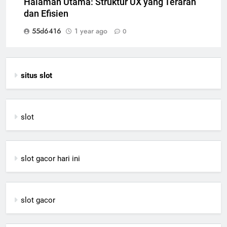
Halaman Utama: Struktur UX yang Terarah
dan Efisien
55d6416
1 year ago
0
situs slot
slot
slot gacor hari ini
slot gacor