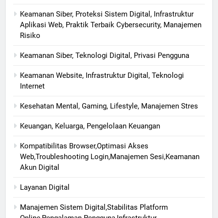
Keamanan Siber, Proteksi Sistem Digital, Infrastruktur
Aplikasi Web, Praktik Terbaik Cybersecurity, Manajemen
Risiko
Keamanan Siber, Teknologi Digital, Privasi Pengguna
Keamanan Website, Infrastruktur Digital, Teknologi
Internet
Kesehatan Mental, Gaming, Lifestyle, Manajemen Stres
Keuangan, Keluarga, Pengelolaan Keuangan
Kompatibilitas Browser,Optimasi Akses
Web,Troubleshooting Login,Manajemen Sesi,Keamanan
Akun Digital
Layanan Digital
Manajemen Sistem Digital,Stabilitas Platform
Online,Pengalaman Pengguna,Infrastruktur