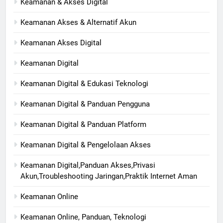
Keamanan & Akses Digital
Keamanan Akses & Alternatif Akun
Keamanan Akses Digital
Keamanan Digital
Keamanan Digital & Edukasi Teknologi
Keamanan Digital & Panduan Pengguna
Keamanan Digital & Panduan Platform
Keamanan Digital & Pengelolaan Akses
Keamanan Digital,Panduan Akses,Privasi
Akun,Troubleshooting Jaringan,Praktik Internet Aman
Keamanan Online
Keamanan Online, Panduan, Teknologi