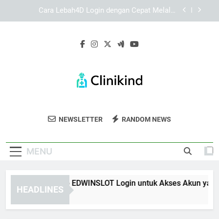
Skip
Daftar Edwinslot Resmi untuk Akses Akun yang
to
Lebih Stabil dan Mudah Dipahami
content
Daftar Lebah4D Resmi untuk Pengalaman Akses
yang Lebih Praktis dan Terarah
Panduan Lengkap EDWINSLOT Login untuk Akses
Akun yang Lebih Stabil
Cara Lebah4D Login dengan Cepat Melalui
Perangkat Mobile
Daftar Edwinslot Resmi untuk Akses Akun yang
Lebih Stabil dan Mudah Dipahami
Clinikind
Dapatkan Layanan Medis Profesional Di
Daftar Lebah4D Resmi untuk Pengalaman Akses
NEWSLETTER
RANDOM NEWS
yang Lebih Praktis dan Terarah
Clinikind.
MENU
nduan Lengkap EDWINSLOT Login untuk Akses Akun yang Lebi
HEADLINES
Month Ago