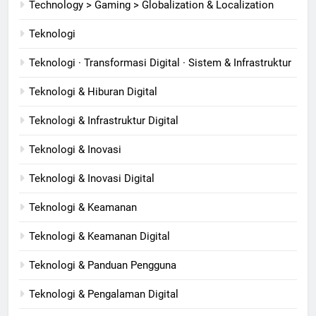
Technology > Gaming > Globalization & Localization
Teknologi
Teknologi · Transformasi Digital · Sistem & Infrastruktur
Teknologi & Hiburan Digital
Teknologi & Infrastruktur Digital
Teknologi & Inovasi
Teknologi & Inovasi Digital
Teknologi & Keamanan
Teknologi & Keamanan Digital
Teknologi & Panduan Pengguna
Teknologi & Pengalaman Digital