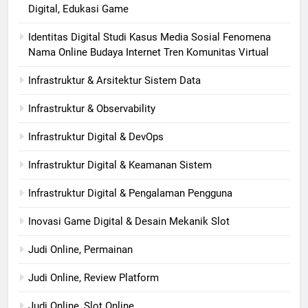
Digital, Edukasi Game
Identitas Digital Studi Kasus Media Sosial Fenomena
Nama Online Budaya Internet Tren Komunitas Virtual
Infrastruktur & Arsitektur Sistem Data
Infrastruktur & Observability
Infrastruktur Digital & DevOps
Infrastruktur Digital & Keamanan Sistem
Infrastruktur Digital & Pengalaman Pengguna
Inovasi Game Digital & Desain Mekanik Slot
Judi Online, Permainan
Judi Online, Review Platform
Judi Online, Slot Online