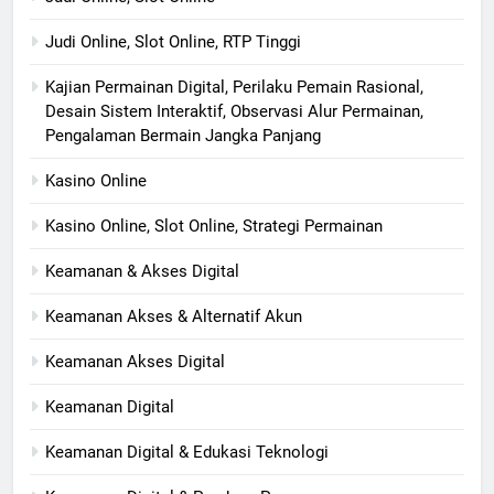
Judi Online, Slot Online, RTP Tinggi
Kajian Permainan Digital, Perilaku Pemain Rasional,
Desain Sistem Interaktif, Observasi Alur Permainan,
Pengalaman Bermain Jangka Panjang
Kasino Online
Kasino Online, Slot Online, Strategi Permainan
Keamanan & Akses Digital
Keamanan Akses & Alternatif Akun
Keamanan Akses Digital
Keamanan Digital
Keamanan Digital & Edukasi Teknologi