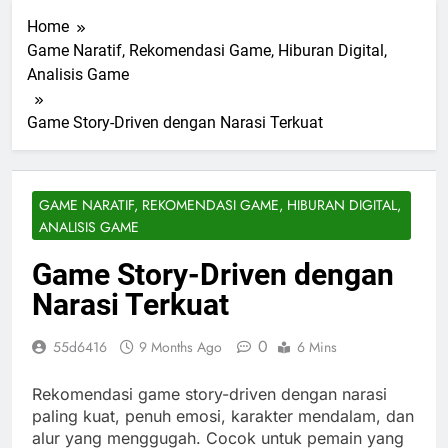
Home
Game Naratif, Rekomendasi Game, Hiburan Digital,
Analisis Game
Game Story-Driven dengan Narasi Terkuat
GAME NARATIF, REKOMENDASI GAME, HIBURAN DIGITAL,
ANALISIS GAME
Game Story-Driven dengan
Narasi Terkuat
0
55d6416
9 Months Ago
6 Mins
Rekomendasi game story-driven dengan narasi
paling kuat, penuh emosi, karakter mendalam, dan
alur yang menggugah. Cocok untuk pemain yang