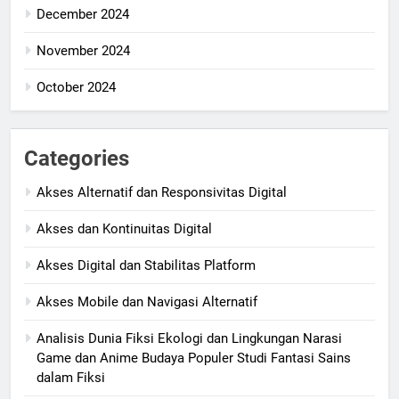
December 2024
November 2024
October 2024
Categories
Akses Alternatif dan Responsivitas Digital
Akses dan Kontinuitas Digital
Akses Digital dan Stabilitas Platform
Akses Mobile dan Navigasi Alternatif
Analisis Dunia Fiksi Ekologi dan Lingkungan Narasi
Game dan Anime Budaya Populer Studi Fantasi Sains
dalam Fiksi