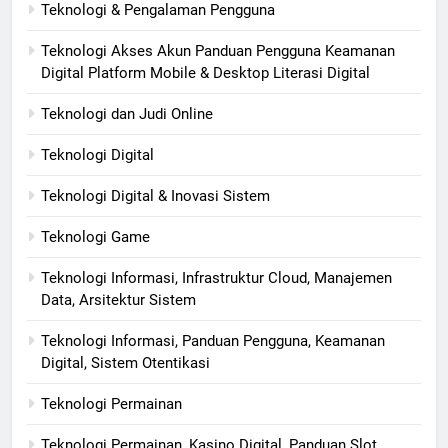
Teknologi & Pengalaman Pengguna
Teknologi Akses Akun Panduan Pengguna Keamanan
Digital Platform Mobile & Desktop Literasi Digital
Teknologi dan Judi Online
Teknologi Digital
Teknologi Digital & Inovasi Sistem
Teknologi Game
Teknologi Informasi, Infrastruktur Cloud, Manajemen
Data, Arsitektur Sistem
Teknologi Informasi, Panduan Pengguna, Keamanan
Digital, Sistem Otentikasi
Teknologi Permainan
Teknologi Permainan, Kasino Digital, Panduan Slot,