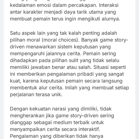
kedalaman emosi dalam percakapan. Interaksi
antar karakter menjadi daya tarik utama yang
membuat pemain terus ingin mengikuti alurnya.
Satu aspek lain yang tak kalah penting adalah
pilihan moral (moral choices). Banyak game story-
driven menawarkan sistem keputusan yang
mempengaruhi jalannya cerita. Pemain sering
dihadapkan pada pilihan sulit yang tidak selalu
memiliki jawaban benar atau salah. Situasi seperti
ini memberikan pengalaman pribadi yang sangat
kuat, karena keputusan pemain secara langsung
membentuk alur cerita. Inilah yang membuat setiap
perjalanan terasa unik.
Dengan kekuatan narasi yang dimiliki, tidak
mengherankan jika game story-driven sering
dianggap sebagai medium terbaik untuk
menyampaikan cerita secara interaktif.
Pengalaman yang diberikan tidak hanya