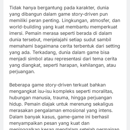
Tidak hanya bergantung pada karakter, dunia
yang dibangun dalam game story-driven pun
memiliki peran penting. Lingkungan, atmosfer, dan
world-building yang kuat membantu memperkuat
imersi. Pemain merasa seperti berada di dalam
dunia tersebut, menjelajahi setiap sudut sambil
memahami bagaimana cerita terbentuk dari setting
yang ada. Terkadang, dunia dalam game bisa
menjadi simbol atau representasi dari tema cerita
yang diangkat, seperti harapan, kehilangan, atau
perjuangan.
Beberapa game story-driven terkuat bahkan
mengangkat isu-isu kompleks seperti moralitas,
hubungan manusia, trauma, hingga perjuangan
hidup. Pemain diajak untuk merenung sekaligus
merasakan pengalaman emosional yang intens.
Dalam banyak kasus, game-game ini berhasil
menyampaikan pesan yang kuat dan
meninggalkan kesan mendalam setelah permainan