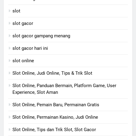
slot
slot gacor
slot gacor gampang menang
slot gacor hari ini
slot online
Slot Online, Judi Online, Tips & Trik Slot
Slot Online, Panduan Bermain, Platform Game, User
Experience, Slot Aman
Slot Online, Pemain Baru, Permainan Gratis
Slot Online, Permainan Kasino, Judi Online
Slot Online, Tips dan Trik Slot, Slot Gacor