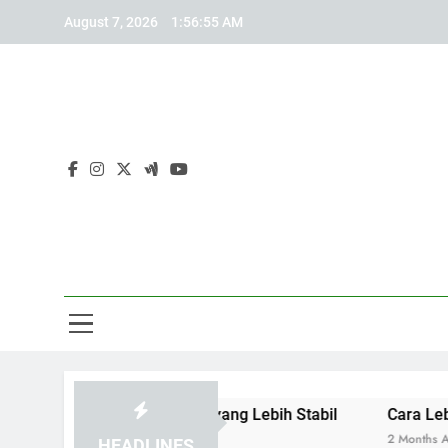
Skip
August 7, 2026
1:56:56 AM
to
content
Cli
Dapatkan L
uk Akses Akun yang Lebih Stabil
Cara Lebah4D Login 
2 Months Ago
HEADLINES