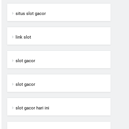
situs slot gacor
link slot
slot gacor
slot gacor
slot gacor hari ini