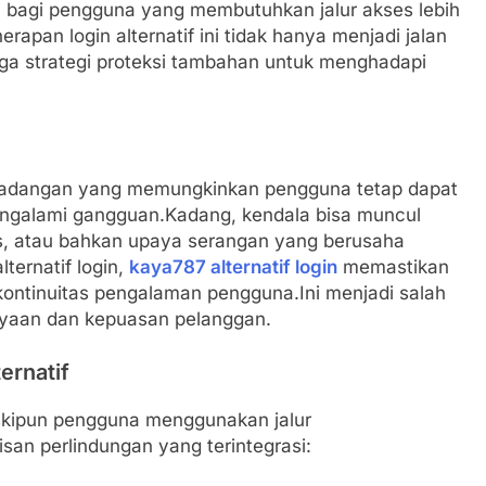
i bagi pengguna yang membutuhkan jalur akses lebih
pan login alternatif ini tidak hanya menjadi jalan
juga strategi proteksi tambahan untuk menghadapi
tu cadangan yang memungkinkan pengguna tetap dapat
ngalami gangguan.Kadang, kendala bisa muncul
is, atau bahkan upaya serangan yang berusaha
ernatif login,
kaya787 alternatif login
memastikan
 kontinuitas pengalaman pengguna.Ini menjadi salah
ayaan dan kepuasan pelanggan.
ernatif
skipun pengguna menggunakan jalur
san perlindungan yang terintegrasi: