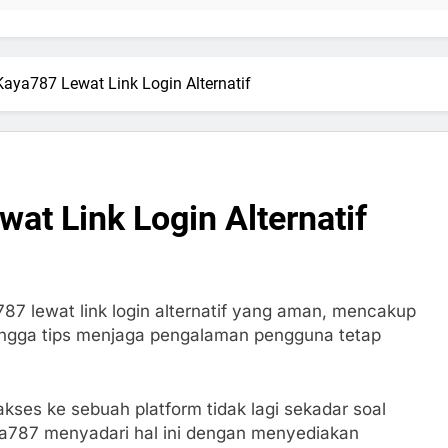
Kaya787 Lewat Link Login Alternatif
at Link Login Alternatif
7 lewat link login alternatif yang aman, mencakup
, hingga tips menjaga pengalaman pengguna tetap
kses ke sebuah platform tidak lagi sekadar soal
a787 menyadari hal ini dengan menyediakan