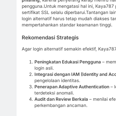
pengguna.Untuk mengatasi hal ini, Kaya787 
sertifikat SSL selalu diperbarui.Tantangan la
login alternatif harus tetap mudah diakses 
mempertahankan standar keamanan tinggi.
Rekomendasi Strategis
Agar login alternatif semakin efektif, Kaya7
Peningkatan Edukasi Pengguna
– memb
login asli.
Integrasi dengan IAM (Identity and A
pengelolaan identitas.
Penerapan Adaptive Authentication
– l
terdeteksi anomali.
Audit dan Review Berkala
– menilai efe
perkembangan ancaman.