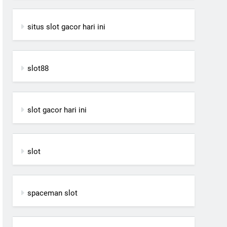
situs slot gacor hari ini
slot88
slot gacor hari ini
slot
spaceman slot