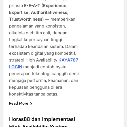
prinsip
E-E-A-T (Experience,
Expertise, Authoritativeness,
Trustworthiness)
— memberikan
pengalaman yang konsisten,
dikelola oleh tim ahli, dengan
tingkat kepercayaan tinggi
terhadap keandalan sistem. Dalam
ekosistem digital yang kompetitif,
strategi High Availability
KAYA787
LOGIN
menjadi contoh nyata
penerapan teknologi canggih demi
menjaga performa, keamanan, dan
kepuasan pengguna di era
konektivitas tanpa batas.
Read More
Horas88 dan Implementasi
High Availability System