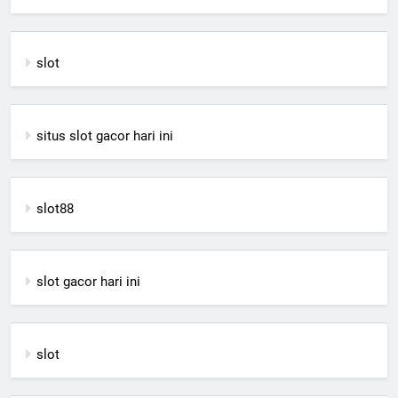
slot
situs slot gacor hari ini
slot88
slot gacor hari ini
slot