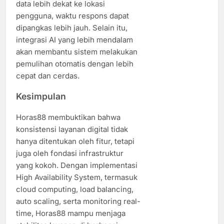
data lebih dekat ke lokasi
pengguna, waktu respons dapat
dipangkas lebih jauh. Selain itu,
integrasi AI yang lebih mendalam
akan membantu sistem melakukan
pemulihan otomatis dengan lebih
cepat dan cerdas.
Kesimpulan
Horas88 membuktikan bahwa
konsistensi layanan digital tidak
hanya ditentukan oleh fitur, tetapi
juga oleh fondasi infrastruktur
yang kokoh. Dengan implementasi
High Availability System, termasuk
cloud computing, load balancing,
auto scaling, serta monitoring real-
time, Horas88 mampu menjaga