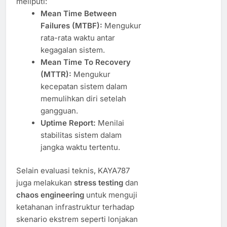
meliputi:
Mean Time Between
Failures (MTBF):
Mengukur
rata-rata waktu antar
kegagalan sistem.
Mean Time To Recovery
(MTTR):
Mengukur
kecepatan sistem dalam
memulihkan diri setelah
gangguan.
Uptime Report:
Menilai
stabilitas sistem dalam
jangka waktu tertentu.
Selain evaluasi teknis, KAYA787
juga melakukan
stress testing
dan
chaos engineering
untuk menguji
ketahanan infrastruktur terhadap
skenario ekstrem seperti lonjakan