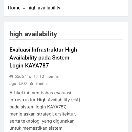
Home
high availability
high availability
Evaluasi Infrastruktur High
Availability pada Sistem
Login KAYA787
55d6416
10 months
ago
0
8 mins
Artikel ini membahas evaluasi
infrastruktur High Availability (HA)
pada sistem login KAYA787,
menjelaskan strategi, arsitektur,
serta teknologi yang digunakan
untuk memastikan sistem