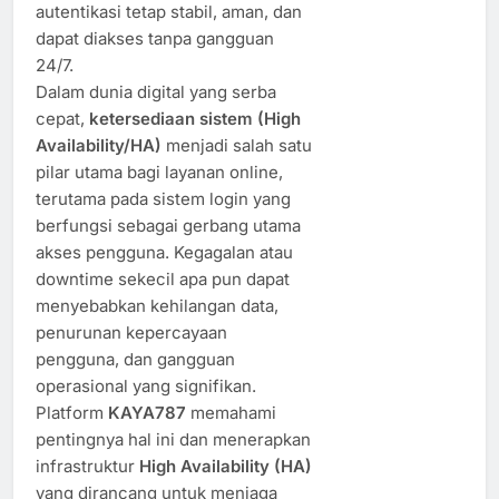
autentikasi tetap stabil, aman, dan
dapat diakses tanpa gangguan
24/7.
Dalam dunia digital yang serba
cepat,
ketersediaan sistem (High
Availability/HA)
menjadi salah satu
pilar utama bagi layanan online,
terutama pada sistem login yang
berfungsi sebagai gerbang utama
akses pengguna. Kegagalan atau
downtime sekecil apa pun dapat
menyebabkan kehilangan data,
penurunan kepercayaan
pengguna, dan gangguan
operasional yang signifikan.
Platform
KAYA787
memahami
pentingnya hal ini dan menerapkan
infrastruktur
High Availability (HA)
yang dirancang untuk menjaga