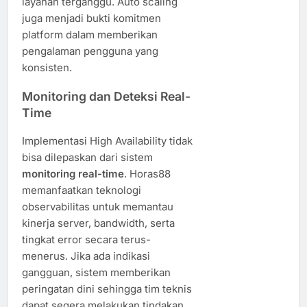
layanan terganggu. Auto scaling
juga menjadi bukti komitmen
platform dalam memberikan
pengalaman pengguna yang
konsisten.
Monitoring dan Deteksi Real-
Time
Implementasi High Availability tidak
bisa dilepaskan dari sistem
monitoring real-time
. Horas88
memanfaatkan teknologi
observabilitas untuk memantau
kinerja server, bandwidth, serta
tingkat error secara terus-
menerus. Jika ada indikasi
gangguan, sistem memberikan
peringatan dini sehingga tim teknis
dapat segera melakukan tindakan