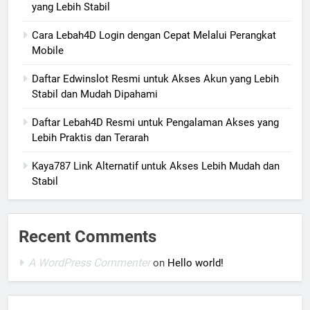
yang Lebih Stabil
Cara Lebah4D Login dengan Cepat Melalui Perangkat
Mobile
Daftar Edwinslot Resmi untuk Akses Akun yang Lebih
Stabil dan Mudah Dipahami
Daftar Lebah4D Resmi untuk Pengalaman Akses yang
Lebih Praktis dan Terarah
Kaya787 Link Alternatif untuk Akses Lebih Mudah dan
Stabil
Recent Comments
A WordPress Commenter
on
Hello world!