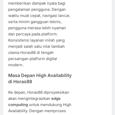
memberikan dampak nyata bagi
pengalaman pengguna. Dengan
waktu muat cepat, navigasi lancar,
serta minim gangguan teknis,
pengguna merasa lebih nyaman
dan percaya pada platform.
Konsistensi layanan inilah yang
menjadi salah satu nilai tambah
utama Horas88 di tengah
persaingan platform digital
modern.
Masa Depan High Availability
di Horas88
Ke depan, Horas88 diproyeksikan
akan mengintegrasikan
edge
computing
untuk mendukung High
Availability. Dengan memproses