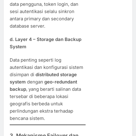
data pengguna, token login, dan
sesi autentikasi selalu sinkron
antara primary dan secondary
database server.
d.
Layer 4 – Storage dan Backup
System
Data penting seperti log
autentikasi dan konfigurasi sistem
disimpan di
distributed storage
system
dengan
geo-redundant
backup
, yang berarti salinan data
tersebar di beberapa lokasi
geografis berbeda untuk
perlindungan ekstra terhadap
bencana sistem.
3. Mekanisme Failover dan