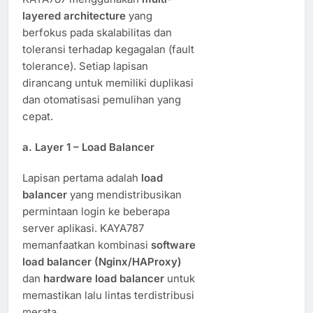
layered architecture
yang
berfokus pada skalabilitas dan
toleransi terhadap kegagalan (fault
tolerance). Setiap lapisan
dirancang untuk memiliki duplikasi
dan otomatisasi pemulihan yang
cepat.
a.
Layer 1 – Load Balancer
Lapisan pertama adalah
load
balancer
yang mendistribusikan
permintaan login ke beberapa
server aplikasi. KAYA787
memanfaatkan kombinasi
software
load balancer (Nginx/HAProxy)
dan
hardware load balancer
untuk
memastikan lalu lintas terdistribusi
merata.