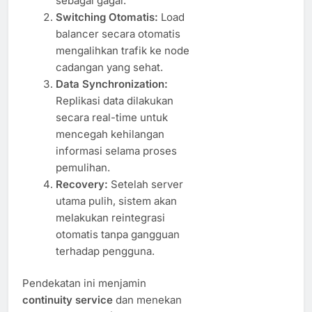
sebagai gagal.
Switching Otomatis:
Load
balancer secara otomatis
mengalihkan trafik ke node
cadangan yang sehat.
Data Synchronization:
Replikasi data dilakukan
secara real-time untuk
mencegah kehilangan
informasi selama proses
pemulihan.
Recovery:
Setelah server
utama pulih, sistem akan
melakukan reintegrasi
otomatis tanpa gangguan
terhadap pengguna.
Pendekatan ini menjamin
continuity service
dan menekan