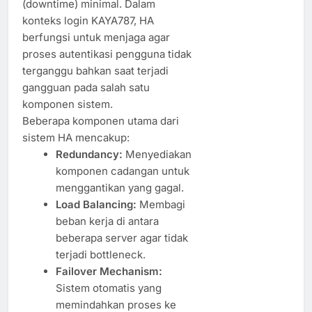
(downtime) minimal. Dalam
konteks login KAYA787, HA
berfungsi untuk menjaga agar
proses autentikasi pengguna tidak
terganggu bahkan saat terjadi
gangguan pada salah satu
komponen sistem.
Beberapa komponen utama dari
sistem HA mencakup:
Redundancy:
Menyediakan
komponen cadangan untuk
menggantikan yang gagal.
Load Balancing:
Membagi
beban kerja di antara
beberapa server agar tidak
terjadi bottleneck.
Failover Mechanism:
Sistem otomatis yang
memindahkan proses ke