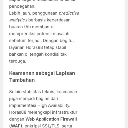
pencegahan.
Lebih jauh, penggunaan
predictive
analytics
berbasis kecerdasan
buatan (AI) membantu
memprediksi potensi masalah
sebelum terjadi. Dengan begitu,
layanan Horas88 tetap stabil
bahkan di tengah kondisi tak
terduga.
Keamanan sebagai Lapisan
Tambahan
Selain stabilitas teknis, keamanan
juga menjadi bagian dari
implementasi High Availability.
Horas88 melengkapi infrastruktur
dengan
Web Application Firewall
(WAF)
, enkripsi SSL/TLS, serta