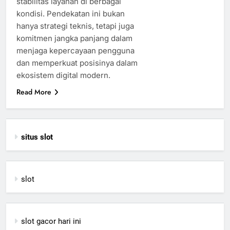
stabilitas layanan di berbagai
kondisi. Pendekatan ini bukan
hanya strategi teknis, tetapi juga
komitmen jangka panjang dalam
menjaga kepercayaan pengguna
dan memperkuat posisinya dalam
ekosistem digital modern.
Read More
situs slot
slot
slot gacor hari ini