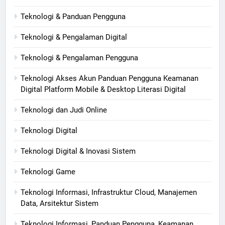
Teknologi & Panduan Pengguna
Teknologi & Pengalaman Digital
Teknologi & Pengalaman Pengguna
Teknologi Akses Akun Panduan Pengguna Keamanan
Digital Platform Mobile & Desktop Literasi Digital
Teknologi dan Judi Online
Teknologi Digital
Teknologi Digital & Inovasi Sistem
Teknologi Game
Teknologi Informasi, Infrastruktur Cloud, Manajemen
Data, Arsitektur Sistem
Teknologi Informasi, Panduan Pengguna, Keamanan