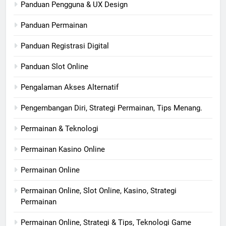
Panduan Pengguna & UX Design
Panduan Permainan
Panduan Registrasi Digital
Panduan Slot Online
Pengalaman Akses Alternatif
Pengembangan Diri, Strategi Permainan, Tips Menang.
Permainan & Teknologi
Permainan Kasino Online
Permainan Online
Permainan Online, Slot Online, Kasino, Strategi
Permainan
Permainan Online, Strategi & Tips, Teknologi Game