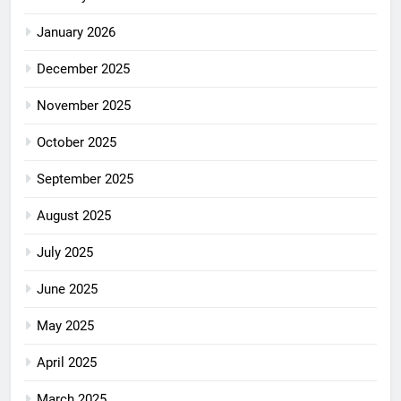
January 2026
December 2025
November 2025
October 2025
September 2025
August 2025
July 2025
June 2025
May 2025
April 2025
March 2025