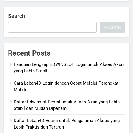
Search
SEARCH
Recent Posts
Panduan Lengkap EDWINSLOT Login untuk Akses Akun
yang Lebih Stabil
Cara Lebah4D Login dengan Cepat Melalui Perangkat
Mobile
Daftar Edwinslot Resmi untuk Akses Akun yang Lebih
Stabil dan Mudah Dipahami
Daftar Lebah4D Resmi untuk Pengalaman Akses yang
Lebih Praktis dan Terarah