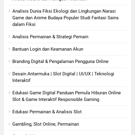
Analisis Dunia Fiksi Ekologi dan Lingkungan Narasi
Game dan Anime Budaya Populer Studi Fantasi Sains
dalam Fiksi
Analisis Permainan & Strategi Pemain
Bantuan Login dan Keamanan Akun
Branding Digital & Pengalaman Pengguna Online
Desain Antarmuka | Slot Digital | UI/UX | Teknologi
Interaktif
Edukasi Game Digital Panduan Pemula Hiburan Online
Slot & Game Interaktif Responsible Gaming
Edukasi Permainan & Analisis Slot
Gambling, Slot Online, Permainan