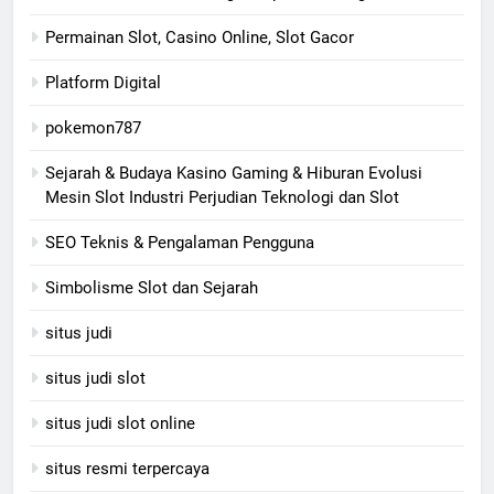
Permainan Slot, Casino Online, Slot Gacor
Platform Digital
pokemon787
Sejarah & Budaya Kasino Gaming & Hiburan Evolusi
Mesin Slot Industri Perjudian Teknologi dan Slot
SEO Teknis & Pengalaman Pengguna
Simbolisme Slot dan Sejarah
situs judi
situs judi slot
situs judi slot online
situs resmi terpercaya