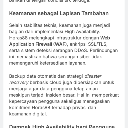
bahkan di tengah kondisi tak terduga.
Keamanan sebagai Lapisan Tambahan
Selain stabilitas teknis, keamanan juga menjadi
bagian dari implementasi High Availability.
Horas88 melengkapi infrastruktur dengan
Web
Application Firewall (WAF)
, enkripsi SSL/TLS,
serta sistem deteksi serangan DDoS. Perlindungan
ini memastikan bahwa serangan siber tidak
memengaruhi ketersediaan layanan.
Backup data otomatis dan strategi
disaster
recovery
berbasis cloud juga dipersiapkan untuk
menjaga agar data pengguna tetap aman
meskipun terjadi insiden besar. Hal ini memperkuat
kepercayaan pengguna sekaligus menegaskan
komitmen Horas88 terhadap privasi dan
keamanan digital.
Dampak High Availability bagi Pengguna