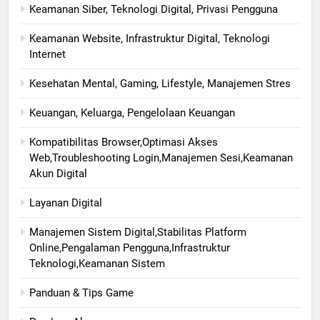
Keamanan Siber, Teknologi Digital, Privasi Pengguna
Keamanan Website, Infrastruktur Digital, Teknologi
Internet
Kesehatan Mental, Gaming, Lifestyle, Manajemen Stres
Keuangan, Keluarga, Pengelolaan Keuangan
Kompatibilitas Browser,Optimasi Akses
Web,Troubleshooting Login,Manajemen Sesi,Keamanan
Akun Digital
Layanan Digital
Manajemen Sistem Digital,Stabilitas Platform
Online,Pengalaman Pengguna,Infrastruktur
Teknologi,Keamanan Sistem
Panduan & Tips Game