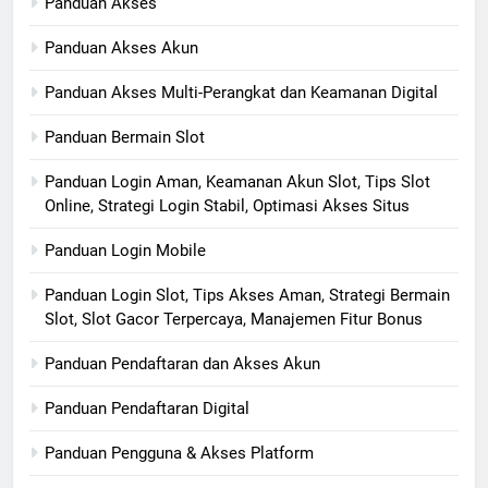
Panduan Akses
Panduan Akses Akun
Panduan Akses Multi-Perangkat dan Keamanan Digital
Panduan Bermain Slot
Panduan Login Aman, Keamanan Akun Slot, Tips Slot
Online, Strategi Login Stabil, Optimasi Akses Situs
Panduan Login Mobile
Panduan Login Slot, Tips Akses Aman, Strategi Bermain
Slot, Slot Gacor Terpercaya, Manajemen Fitur Bonus
Panduan Pendaftaran dan Akses Akun
Panduan Pendaftaran Digital
Panduan Pengguna & Akses Platform