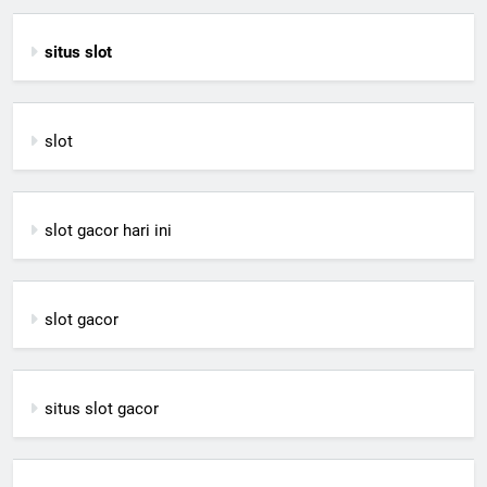
situs slot
slot
slot gacor hari ini
slot gacor
situs slot gacor