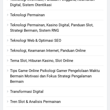
Digital, Sistem Otentikasi
Teknologi Permainan
Teknologi Permainan, Kasino Digital, Panduan Slot,
Strategi Bermain, Sistem RNG
Teknologi Web & Optimasi SEO
Teknologi, Keamanan Internet, Panduan Online
Tema Slot, Hiburan Kasino, Slot Online
Tips Game Online Psikologi Gamer Pengelolaan Waktu
Bermain Motivasi dan Fokus Strategi Pengalaman
Bermain
Transformasi Digital
Tren Slot & Analisis Permainan