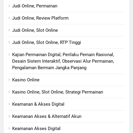
Judi Online, Permainan
Judi Online, Review Platform
Judi Online, Slot Online
Judi Online, Slot Online, RTP Tinggi
Kajian Permainan Digital, Perilaku Pemain Rasional,
Desain Sistem Interaktif, Observasi Alur Permainan,
Pengalaman Bermain Jangka Panjang
Kasino Online
Kasino Online, Slot Online, Strategi Permainan
Keamanan & Akses Digital
Keamanan Akses & Alternatif Akun
Keamanan Akses Digital