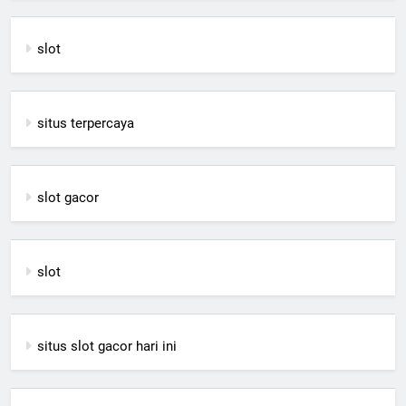
slot
situs terpercaya
slot gacor
slot
situs slot gacor hari ini