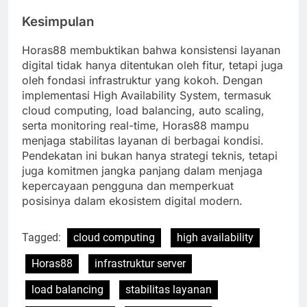
Kesimpulan
Horas88 membuktikan bahwa konsistensi layanan
digital tidak hanya ditentukan oleh fitur, tetapi juga
oleh fondasi infrastruktur yang kokoh. Dengan
implementasi High Availability System, termasuk
cloud computing, load balancing, auto scaling,
serta monitoring real-time, Horas88 mampu
menjaga stabilitas layanan di berbagai kondisi.
Pendekatan ini bukan hanya strategi teknis, tetapi
juga komitmen jangka panjang dalam menjaga
kepercayaan pengguna dan memperkuat
posisinya dalam ekosistem digital modern.
Tagged:
cloud computing
high availability
Horas88
infrastruktur server
load balancing
stabilitas layanan