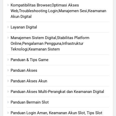
Kompatibilitas Browser,Optimasi Akses
Web,Troubleshooting Login,Manajemen Sesi,Keamanan
Akun Digital
Layanan Digital
Manajemen Sistem Digital,Stabilitas Platform
Online,Pengalaman Pengguna,Infrastruktur
Teknologi,Keamanan Sistem
Panduan & Tips Game
Panduan Akses
Panduan Akses Akun
Panduan Akses Multi-Perangkat dan Keamanan Digital
Panduan Bermain Slot
Panduan Login Aman, Keamanan Akun Slot, Tips Slot