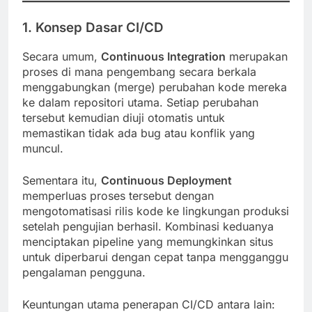
1. Konsep Dasar CI/CD
Secara umum,
Continuous Integration
merupakan
proses di mana pengembang secara berkala
menggabungkan (merge) perubahan kode mereka
ke dalam repositori utama. Setiap perubahan
tersebut kemudian diuji otomatis untuk
memastikan tidak ada bug atau konflik yang
muncul.
Sementara itu,
Continuous Deployment
memperluas proses tersebut dengan
mengotomatisasi rilis kode ke lingkungan produksi
setelah pengujian berhasil. Kombinasi keduanya
menciptakan pipeline yang memungkinkan situs
untuk diperbarui dengan cepat tanpa mengganggu
pengalaman pengguna.
Keuntungan utama penerapan CI/CD antara lain: