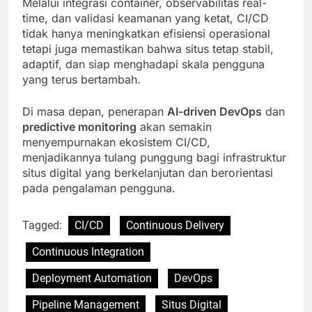
Melalui integrasi container, observabilitas real-
time, dan validasi keamanan yang ketat, CI/CD
tidak hanya meningkatkan efisiensi operasional
tetapi juga memastikan bahwa situs tetap stabil,
adaptif, dan siap menghadapi skala pengguna
yang terus bertambah.
Di masa depan, penerapan
AI-driven DevOps
dan
predictive monitoring
akan semakin
menyempurnakan ekosistem CI/CD,
menjadikannya tulang punggung bagi infrastruktur
situs digital yang berkelanjutan dan berorientasi
pada pengalaman pengguna.
Tagged:
CI/CD
Continuous Delivery
Continuous Integration
Deployment Automation
DevOps
Pipeline Management
Situs Digital