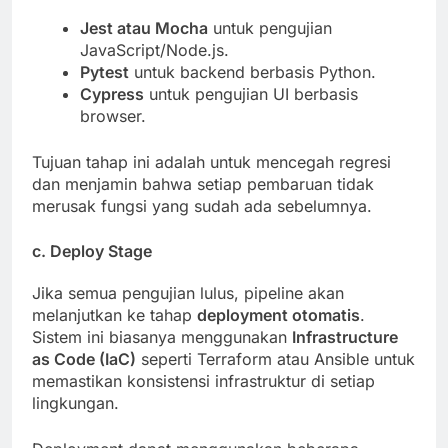
Jest atau Mocha
untuk pengujian
JavaScript/Node.js.
Pytest
untuk backend berbasis Python.
Cypress
untuk pengujian UI berbasis
browser.
Tujuan tahap ini adalah untuk mencegah regresi
dan menjamin bahwa setiap pembaruan tidak
merusak fungsi yang sudah ada sebelumnya.
c.
Deploy Stage
Jika semua pengujian lulus, pipeline akan
melanjutkan ke tahap
deployment otomatis
.
Sistem ini biasanya menggunakan
Infrastructure
as Code (IaC)
seperti Terraform atau Ansible untuk
memastikan konsistensi infrastruktur di setiap
lingkungan.