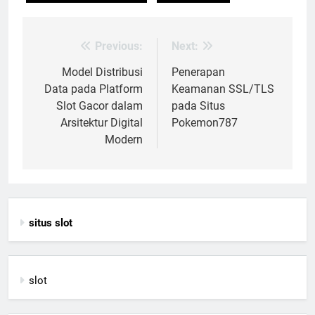
Previous:
Next:
Post
navigation
Model Distribusi
Penerapan
Data pada Platform
Keamanan SSL/TLS
Slot Gacor dalam
pada Situs
Arsitektur Digital
Pokemon787
Modern
situs slot
slot