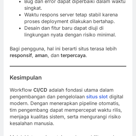
Bug dan error dapat diperbaiki dalam waktu
singkat.
Waktu respons server tetap stabil karena
proses deployment dilakukan bertahap.
Desain dan fitur baru dapat diuji di
lingkungan nyata dengan risiko minimal.
Bagi pengguna, hal ini berarti situs terasa lebih
responsif
,
aman
, dan
terpercaya
.
Kesimpulan
Workflow
CI/CD
adalah fondasi utama dalam
pengembangan dan pengelolaan
situs slot
digital
modern. Dengan menerapkan pipeline otomatis,
tim pengembang dapat mempercepat waktu rilis,
menjaga kualitas sistem, serta mengurangi risiko
kesalahan manusia.