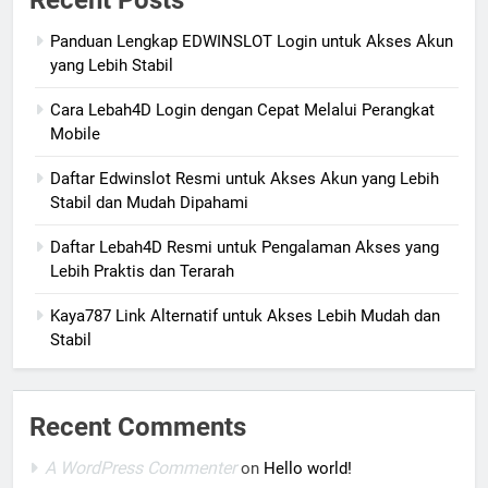
Recent Posts
Panduan Lengkap EDWINSLOT Login untuk Akses Akun
yang Lebih Stabil
Cara Lebah4D Login dengan Cepat Melalui Perangkat
Mobile
Daftar Edwinslot Resmi untuk Akses Akun yang Lebih
Stabil dan Mudah Dipahami
Daftar Lebah4D Resmi untuk Pengalaman Akses yang
Lebih Praktis dan Terarah
Kaya787 Link Alternatif untuk Akses Lebih Mudah dan
Stabil
Recent Comments
A WordPress Commenter
on
Hello world!