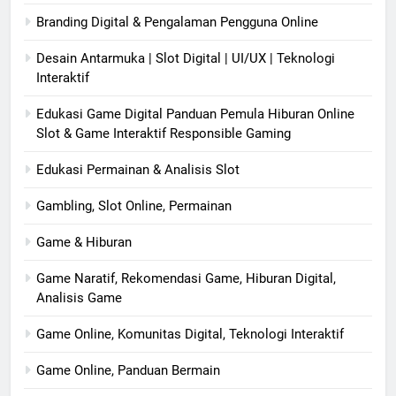
Branding Digital & Pengalaman Pengguna Online
Desain Antarmuka | Slot Digital | UI/UX | Teknologi
Interaktif
Edukasi Game Digital Panduan Pemula Hiburan Online
Slot & Game Interaktif Responsible Gaming
Edukasi Permainan & Analisis Slot
Gambling, Slot Online, Permainan
Game & Hiburan
Game Naratif, Rekomendasi Game, Hiburan Digital,
Analisis Game
Game Online, Komunitas Digital, Teknologi Interaktif
Game Online, Panduan Bermain