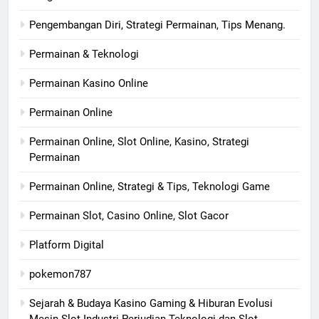
Pengembangan Diri, Strategi Permainan, Tips Menang.
Permainan & Teknologi
Permainan Kasino Online
Permainan Online
Permainan Online, Slot Online, Kasino, Strategi
Permainan
Permainan Online, Strategi & Tips, Teknologi Game
Permainan Slot, Casino Online, Slot Gacor
Platform Digital
pokemon787
Sejarah & Budaya Kasino Gaming & Hiburan Evolusi