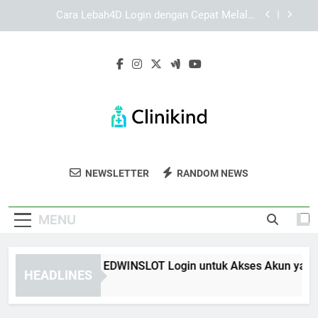
Skip
Daftar Edwinslot Resmi untuk Akses Akun yang
to
Lebih Stabil dan Mudah Dipahami
content
Daftar Lebah4D Resmi untuk Pengalaman Akses
yang Lebih Praktis dan Terarah
Panduan Lengkap EDWINSLOT Login untuk Akses
Akun yang Lebih Stabil
Cara Lebah4D Login dengan Cepat Melalui
Perangkat Mobile
Daftar Edwinslot Resmi untuk Akses Akun yang
Lebih Stabil dan Mudah Dipahami
Clinikind
Dapatkan Layanan Medis Profesional Di
Daftar Lebah4D Resmi untuk Pengalaman Akses
NEWSLETTER
RANDOM NEWS
yang Lebih Praktis dan Terarah
Clinikind.
MENU
nduan Lengkap EDWINSLOT Login untuk Akses Akun yang Lebi
HEADLINES
Month Ago