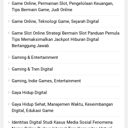
Game Online, Permainan Slot, Pengelolaan Keuangan,
Tips Bermain Game, Judi Online
Game Online, Teknologi Game, Sejarah Digital
Game Slot Online Strategi Bermain Slot Panduan Pemula
Tips Memaksimalkan Jackpot Hiburan Digital
Bertanggung Jawab
Gaming & Entertainment
Gaming & Tren Digital
Gaming, Indie Games, Entertainment
Gaya Hidup Digital
Gaya Hidup Sehat, Manajemen Waktu, Keseimbangan
Digital, Edukasi Game
Identitas Digital Studi Kasus Media Sosial Fenomena