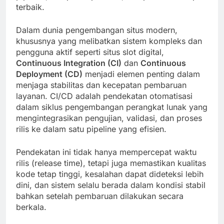
terbaik.
Dalam dunia pengembangan situs modern,
khususnya yang melibatkan sistem kompleks dan
pengguna aktif seperti situs slot digital,
Continuous Integration (CI)
dan
Continuous
Deployment (CD)
menjadi elemen penting dalam
menjaga stabilitas dan kecepatan pembaruan
layanan. CI/CD adalah pendekatan otomatisasi
dalam siklus pengembangan perangkat lunak yang
mengintegrasikan pengujian, validasi, dan proses
rilis ke dalam satu pipeline yang efisien.
Pendekatan ini tidak hanya mempercepat waktu
rilis (release time), tetapi juga memastikan kualitas
kode tetap tinggi, kesalahan dapat dideteksi lebih
dini, dan sistem selalu berada dalam kondisi stabil
bahkan setelah pembaruan dilakukan secara
berkala.